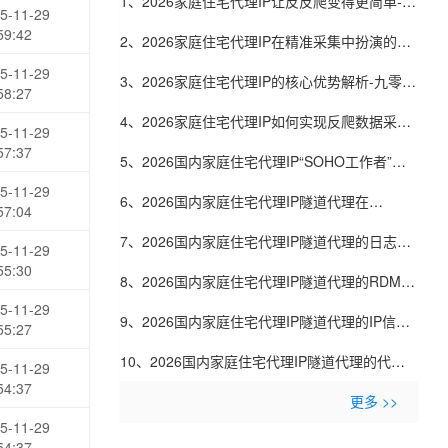
1、2026家庭住宅代理IP让反反爬变得更简单-九
5-11-29
59:42
零代理
2、2026家庭住宅代理IP在精准采集中扮演的角
5-11-29
色-九零代理
3、2026家庭住宅代理IP的核心优势解析-九零代
58:27
理
4、2026家庭住宅代理IP如何实现反爬数据采集-
5-11-29
57:37
九零代理
5、2026国内家庭住宅代理IP“SOHO工作者”口
5-11-29
碑：自由职业者眼中的好用代理-九零代理
6、2026国内家庭住宅代理IP隧道代理在
57:04
SimilarTech技术栈采集中的应用：网站技术分
7、2026国内家庭住宅代理IP隧道代理的日志脱
5-11-29
55:30
析-九零代理
敏技术：自动隐藏用户敏感信息-九零代理
8、2026国内家庭住宅代理IP隧道代理的RDMA
5-11-29
技术支持：数据中心内部零拷贝传输-九零代理
9、2026国内家庭住宅代理IP隧道代理的IP信誉
55:27
共享联盟：多家服务商共建黑名单库-九零代理
10、2026国内家庭住宅代理IP隧道代理的代理
5-11-29
54:37
池预热技术：采集任务开始前预连接IP-九零代理
更多 >>
5-11-29
54:37