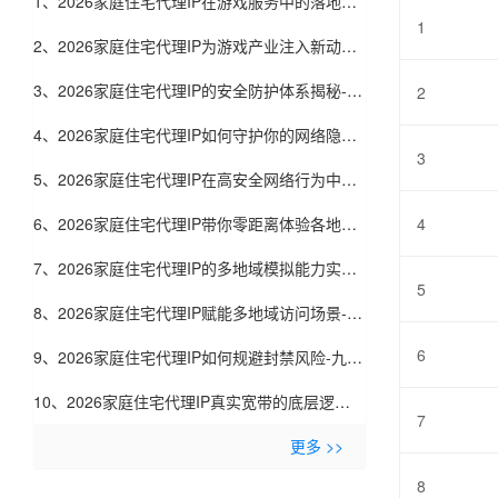
1、2026家庭住宅代理IP在游戏服务中的落地实
1
践-九零代理
2、2026家庭住宅代理IP为游戏产业注入新动力-
九零代理
3、2026家庭住宅代理IP的安全防护体系揭秘-九
2
零代理
4、2026家庭住宅代理IP如何守护你的网络隐私-
3
九零代理
5、2026家庭住宅代理IP在高安全网络行为中的
价值-九零代理
6、2026家庭住宅代理IP带你零距离体验各地网
4
络-九零代理
7、2026家庭住宅代理IP的多地域模拟能力实测-
5
九零代理
8、2026家庭住宅代理IP赋能多地域访问场景-九
6
零代理
9、2026家庭住宅代理IP如何规避封禁风险-九零
代理
10、2026家庭住宅代理IP真实宽带的底层逻辑-
7
九零代理
更多 >>
8