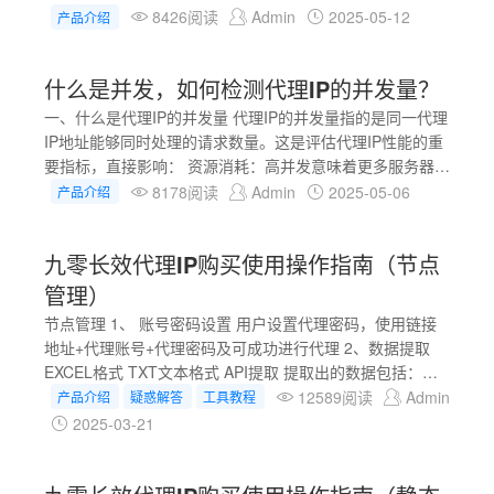
零IP代理平台注册会员 新用户享有的权益： 享受充值折扣
8426阅读
Admin
2025-05-12
产品介绍
领取免费代理IP 2. 静态代理IP购买 静态代理IP购买地址：
https://www.90daili.com/staticip.html 选择项目：代理IP用
什么是并发，如何检测代理IP的并发量？
于哪个项目（如果网站中没有，可联系官方客服）
一、什么是代理IP的并发量 代理IP的并发量指的是同一代理
IP地址能够同时处理的请求数量。这是评估代理IP性能的重
要指标，直接影响： 资源消耗：高并发意味着更多服务器资
源消耗 负载均衡：合理并发设置可实现更好的负载分配 安
8178阅读
Admin
2025-05-06
产品介绍
全性：过高并发可能触发安全机制导致IP被封 举个现实中的
例子： 我们把执行任务比喻进入一扇门，并发量就是同时能
九零长效代理IP购买使用操作指南（节点
进入这扇门的数量。并发量1，就是每次只能进入一个人；
并发量10，就是每次最多有10个人可以同时进入门。所以这
管理）
里并发量，就是这扇门最大能允许人进入的数量，可以看出
节点管理 1、 账号密码设置 用户设置代理密码，使用链接
并发量越大，执行任务效率就
地址+代理账号+代理密码及可成功进行代理 2、数据提取
EXCEL格式 TXT文本格式 API提取 提取出的数据包括：链
接地址|端口|账号|密码|订单到期时间|IP所属地区 您可以根
12589阅读
Admin
产品介绍
疑惑解答
工具教程
据您的需求，任意提取数据使用 3、加入IP痕迹库 IP痕迹库
2025-03-21
是为客户打造的IP管理仓