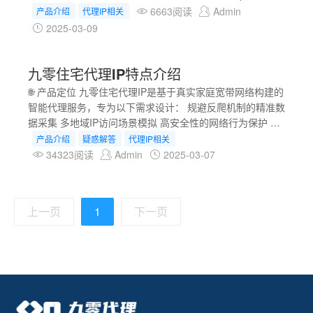
器。用户可以任意指定地区选择和管理静态住宅IP，保留或
一、产品概述 九零静态代理IP全部来自家庭住宅终端，长期
6663阅读
Admin
产品介绍
代理IP相关
筛选特定的IP地址，以满足业务需求。 可信度高 静态住宅
分配给计算机或网络设备使用的固定IP地址。与动态代理IP
2025-03-09
IP通常具有较高的可信度，因为其持
相比，具有以下特性： 高稳定性 强可预测性 持续可靠的网
络连接 适用于需要稳定连接的应用场景 二、产品特点 固定
九零住宅代理IP特点介绍
性
🌐 产品定位 九零住宅代理IP是基于真实家庭宽带网络构建的
智能代理服务，专为以下需求设计： 规避反爬机制的精准数
据采集 多地域IP访问场景模拟 高安全性的网络行为保护 助
力游戏产业服务 🔥 六大核心优势 1. 真实住宅网络环境 九零
产品介绍
疑惑解答
代理IP相关
静态IP节点均来自全国34个省级覆盖200+城市，属于边缘
34323阅读
Admin
2025-03-07
计算IP资源。你可以理解成你家小区安装的网络，带宽大，
纯净度高，这是云IP不具备的优势。 2. 智能主备切换机制
由于我们的节点覆盖城市众多，IP在线有着不确定因素。九
上一页
1
下一页
零独立研发一套主备IP切换机制，当用户使用的节点离线
后，立即触发机制，毫秒级别同城市切换节点，用户及