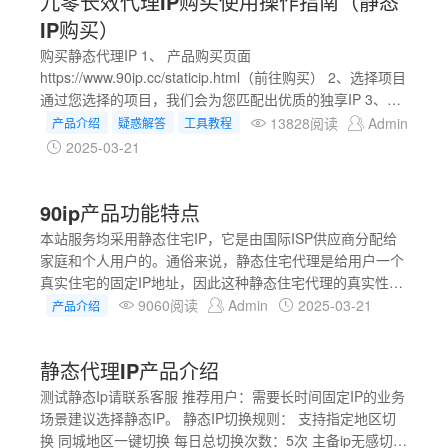
九零长效代理IP购买使用操作指南（静态
IP购买）
购买静态代理IP 1、 产品购买页面
https://www.90ip.cc/staticip.html（前往购买） 2、选择项目
通过您选择的项目，我们会为您匹配出优质的独享IP 3、选
择带宽 带宽大的节点，打开网页更快，游戏更顺畅，当然价
13828阅读
Admin
产品介绍
疑惑解答
工具教程
格也略高 4、运营商 移动、电信、联通、其他运营商，您可
2025-03-21
以指定选择。当然您也可以选择随机分配节点 5、选择城市
您可以通过省份或者城市来进行筛
90ip产品功能特点
本站服务均采用静态住宅IP，它是由国际ISP供应商分配给
家庭和个人用户的。通俗来说，静态住宅代理是给用户一个
真实住宅的固定IP地址，因此这种静态住宅代理的真实性较
高，稳定性也很强，使用户能够根据业务需求长时间使用住
9060阅读
Admin
2025-03-21
产品介绍
宅代理。 九零家庭代理IP有以下特点： 稳定性高 用户可以
长期使用同一静态住宅代理IP，无需频繁更换，确保持续的
静态代理IP产品介绍
连接和稳定的网络体验。同时，九零自主研发了“主备模
式”，当线路出现掉线不可用时，主备会自动将节点切换至
测试静态Ip请联系客服 推荐用户：需要长时间固定IP的业务
同城节点，客户无需任何操作，实现真正的无感切换。 可控
场景建议选择静态IP。 静态IP切换规则： 支持指定地区切
性强 九零拥有国内33个省份、200+城市、60+W节点服务
换 同城地区一键切换 每日总切换次数：5次 主备ip无感切换