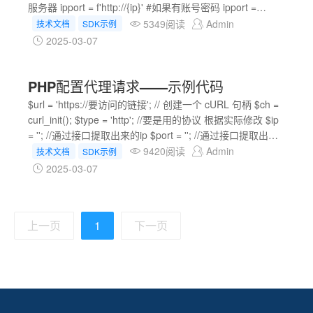
服务器 ipport = f'http://{ip}' #如果有账号密码 ipport =
f'http://账号:密码@{ip}' #要访问的网站链接 url =
5349阅读
Admin
技术文档
SDK示例
"https://www.baidu.com" #例如百度 proxies={ 'http':ipport,
2025-03-07
'https':ipport } headers = { #根据自己业务逻辑填写头信
息， } res = requests.get(url,
PHP配置代理请求——示例代码
proxies=proxies,headers=headers) print(res.status_code)
print(res.text) #代码仅供参考
$url = 'https://要访问的链接'; // 创建一个 cURL 句柄 $ch =
curl_init(); $type = 'http'; //要是用的协议 根据实际修改 $ip
= ''; //通过接口提取出来的ip $port = ''; //通过接口提取出来
的端口 $text = "{$type}"; switch ($type){ case 'http': // 代理
9420阅读
Admin
技术文档
SDK示例
服务器地址和端口 $proxy = "$ip:$port"; break; case 'ss5':
2025-03-07
// 代理服务器地址和端口 $proxy = "socks5://$ip:$port";
curl_setopt($ch, CURLOPT_PROXYTYPE,
CURLPROXY_SOCKS5); break; } // 设置代理服务器
上一页
1
下一页
curl_setopt($ch, CURLOPT_PROXY, $proxy); // 设置需要
请求的 URL curl_set