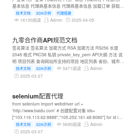
基本信息 代理商基本信息 代理商基本信息 加载订单 获取用
户订单 获取项目列表 网站项目列表 获取节点资源 根据项
技术文档
SDK示例
代理搭建
目，查询出所有节点资源信息 代理订单续费 指定订单续费
16130阅读
Admin
2025-04-05
时间 接口说明 代码表
九零合作商API规范文档
签名算法 签名算法 加密方式 RSA 加密方法 RS256 长度
2048 格式 PKCS8 私钥 private_key_pem API大纲 方法 说
明 项目列表 查询网站所支持的项目 地区列表 省份、城市列
表 产品列表 产品带宽列表
5471阅读
Admin
技术文档
SDK示例
2025-03-27
selenium配置代理
from selenium import webdriver url =
'http://www.baidu.com' # 创建配置对象 ids=
["103.116.113.62:8888","105.252.161.48:8080"] for id in
ids: opt = webdriver.ChromeOptions() # 添加配置参数 # 设
5690阅读
Admin
技术文档
SDK示例
置浏览器为无头浏览器 # opt.add_argument('--headless') #
2025-03-07