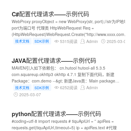
opt.add_argument('--disable-gpu') # 更换IP代理，必须重
新启动浏览器 opt.add_argument('--proxy-
C#配置代理请求——示例代码
server=http://{}'.format(id)) # 创建浏览器对象的时候添加配
置对象 driver = webdriver.Chrome(chrome_options=opt)
WebProxy proxyObject = new WebProxy(str, port);//str为IP地址
driver.get(url) driver.quit()
port为端口号 代理类 HttpWebRequest Req =
(HttpWebRequest)WebRequest.Create("http://www.xxxx.com");
// 访问这个网站 ，返回的就是你发出请求的代理ip 这个做代理ip
5315阅读
Admin
2025-03-07
技术文档
SDK示例
测试非常方便，可以知道代理是否成功 Req.UserAgent =
"Mozilla/4.0 (compatible; MSIE 8.0; Windows NT 6.1;
JAVA配置代理请求——示例代码
Trident/4.0; QQWubi 133; SLCC2; .NET CLR 2.0.50727; .NET
CLR 3.5.30729; .NET CLR 3.0.30729; Media Center PC 6.0;
MAVEN引入如下依赖包： cn.hutool hutool-all 5.3.5
CIBA; InfoPath.2)"; Req.Proxy = proxyObject; //设置代理
com.squareup.okhttp3 okhttp 4.7.1 复制下面代码，新建
Req.Method = "GET"; HttpWebResponse Resp = (HttpWebRe
Package：com.demo --&gt; 新建Java类：Main package
com.demo; import cn.hutool.http.HttpUtil; import okhttp3.*;
6252阅读
Admin
技术文档
SDK示例
import java.io.*; import java.net.InetSocketAddress; import
2025-03-07
java.net.Proxy; import java.util.Objects; import
java.util.concurrent.TimeUnit; public class Main { // 需要请
python配置代理请求——示例代码
求的目标网址 private static final String TARGET_URL =
"目标网址"; // 提取链接 private static final String API_URL
#coding=utf-8 import requests # tiquApiUrl = '' apiRes =
= "提取链接"; public static voi
requests.get(tiquApiUrl,timeout=5) ip = apiRes.text #代理