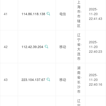
上
海
2025-
市-
41
114.86.118.138
电信
11-20
市
22:41:43
辖
区
辽
宁
2025-
省-
42
112.42.39.204
移动
11-20
大
22:40:23
连
市
湖
南
2025-
省-
43
223.104.137.67
移动
11-20
长
22:40:16
沙
市
辽
宁