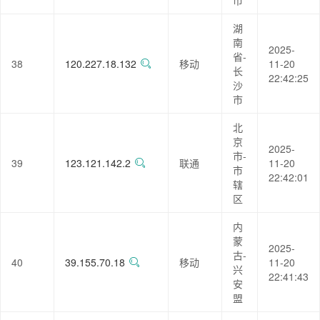
市
湖
南
2025-
省-
38
120.227.18.132
移动
11-20
长
22:42:25
沙
市
北
京
2025-
市-
39
123.121.142.2
联通
11-20
市
22:42:01
辖
区
内
蒙
2025-
古-
40
39.155.70.18
移动
11-20
兴
22:41:43
安
盟