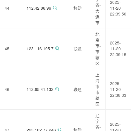
2025-
省-
44
112.42.86.96
移动
11-20
大
22:39:50
连
市
北
京
2025-
市-
45
123.116.195.7
联通
11-20
市
22:39:15
辖
区
上
海
2025-
市-
46
112.65.41.132
联通
11-20
市
22:38:33
辖
区
辽
宁
2025-
省-
47
223.102.77.246
移动
11-20