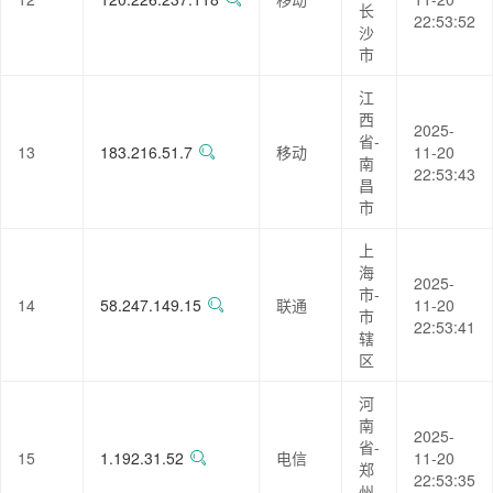
长
22:53:52
沙
市
江
西
2025-
省-
13
183.216.51.7
移动
11-20
南
22:53:43
昌
市
上
海
2025-
市-
14
58.247.149.15
联通
11-20
市
22:53:41
辖
区
河
南
2025-
省-
15
1.192.31.52
电信
11-20
郑
22:53:35
州