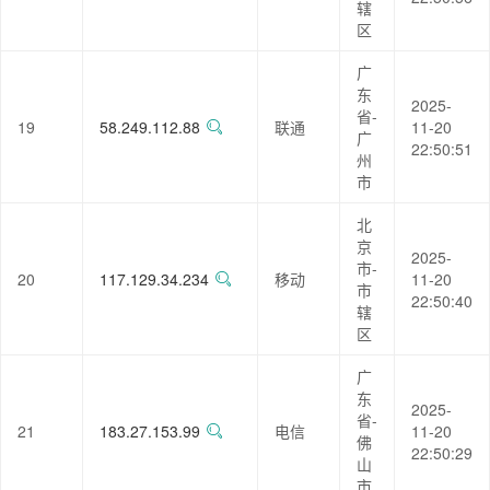
辖
区
广
东
2025-
省-
19
58.249.112.88
联通
11-20
广
22:50:51
州
市
北
京
2025-
市-
20
117.129.34.234
移动
11-20
市
22:50:40
辖
区
广
东
2025-
省-
21
183.27.153.99
电信
11-20
佛
22:50:29
山
市