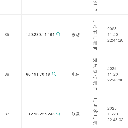
滨
市
广
东
2025-
省-
35
120.230.14.164
移动
11-20
广
22:44:20
州
市
浙
江
2025-
省-
36
60.191.70.18
电信
11-20
杭
22:43:46
州
市
广
东
2025-
省-
37
112.96.225.243
联通
11-20
广
22:43:02
州