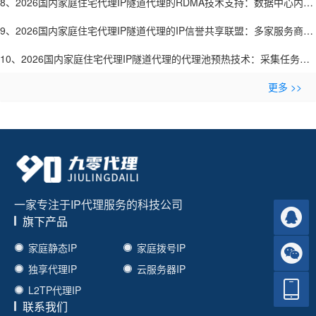
感信息-九零代理
8、2026国内家庭住宅代理IP隧道代理的RDMA技术支持：数据中心内部
零拷贝传输-九零代理
9、2026国内家庭住宅代理IP隧道代理的IP信誉共享联盟：多家服务商共
建黑名单库-九零代理
10、2026国内家庭住宅代理IP隧道代理的代理池预热技术：采集任务开
始前预连接IP-九零代理
更多 >>
一家专注于IP代理服务的科技公司
旗下产品
家庭静态IP
家庭拨号IP
独享代理IP
云服务器IP
L2TP代理IP
联系我们