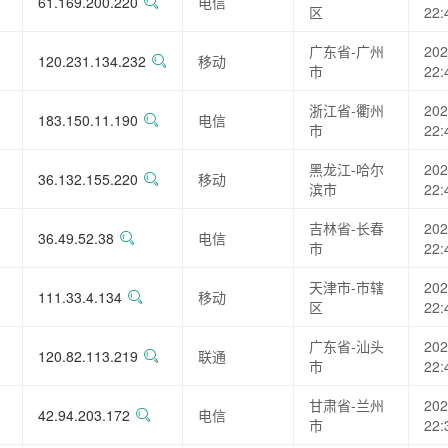
61.169.200.220
电信
区
22:
广东省-广州
202
120.231.134.232
移动
市
22:
浙江省-衢州
202
183.150.11.190
电信
市
22:
黑龙江-哈尔
202
36.132.155.220
移动
滨市
22:
吉林省-长春
202
36.49.52.38
电信
市
22:
天津市-市辖
202
111.33.4.134
移动
区
22:
广东省-汕头
202
120.82.113.219
联通
市
22:
甘肃省-兰州
202
42.94.203.172
电信
市
22: