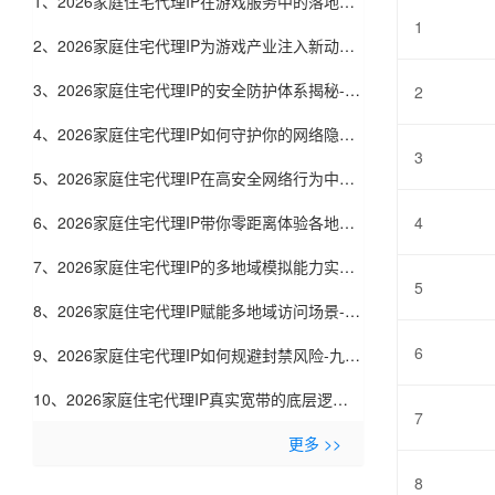
1、2026家庭住宅代理IP在游戏服务中的落地实
1
践-九零代理
2、2026家庭住宅代理IP为游戏产业注入新动力-
九零代理
3、2026家庭住宅代理IP的安全防护体系揭秘-九
2
零代理
4、2026家庭住宅代理IP如何守护你的网络隐私-
3
九零代理
5、2026家庭住宅代理IP在高安全网络行为中的
价值-九零代理
6、2026家庭住宅代理IP带你零距离体验各地网
4
络-九零代理
7、2026家庭住宅代理IP的多地域模拟能力实测-
5
九零代理
8、2026家庭住宅代理IP赋能多地域访问场景-九
6
零代理
9、2026家庭住宅代理IP如何规避封禁风险-九零
代理
10、2026家庭住宅代理IP真实宽带的底层逻辑-
7
九零代理
更多 >>
8