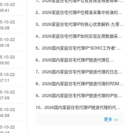
1、2026家庭住宅代理IP让反反爬变得更简单-九
5-10-22
59:41
零代理
2、2026家庭住宅代理IP在精准采集中扮演的角
5-10-22
色-九零代理
3、2026家庭住宅代理IP的核心优势解析-九零代
59:28
理
4、2026家庭住宅代理IP如何实现反爬数据采集-
5-10-22
59:16
九零代理
5、2026国内家庭住宅代理IP“SOHO工作者”口
5-10-22
碑：自由职业者眼中的好用代理-九零代理
6、2026国内家庭住宅代理IP隧道代理在
59:00
SimilarTech技术栈采集中的应用：网站技术分
7、2026国内家庭住宅代理IP隧道代理的日志脱
5-10-22
57:11
析-九零代理
敏技术：自动隐藏用户敏感信息-九零代理
8、2026国内家庭住宅代理IP隧道代理的RDMA
5-10-22
技术支持：数据中心内部零拷贝传输-九零代理
9、2026国内家庭住宅代理IP隧道代理的IP信誉
57:09
共享联盟：多家服务商共建黑名单库-九零代理
10、2026国内家庭住宅代理IP隧道代理的代理
5-10-22
56:58
池预热技术：采集任务开始前预连接IP-九零代理
更多 >>
5-10-22
56:18