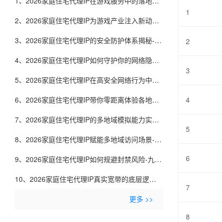
1、2026家庭住宅代理IP在游戏服务中的落地实
1
践-九零代理
2、2026家庭住宅代理IP为游戏产业注入新动力-
九零代理
3、2026家庭住宅代理IP的安全防护体系揭秘-九
2
零代理
4、2026家庭住宅代理IP如何守护你的网络隐私-
3
九零代理
5、2026家庭住宅代理IP在高安全网络行为中的
价值-九零代理
6、2026家庭住宅代理IP带你零距离体验各地网
4
络-九零代理
7、2026家庭住宅代理IP的多地域模拟能力实测-
5
九零代理
8、2026家庭住宅代理IP赋能多地域访问场景-九
6
零代理
9、2026家庭住宅代理IP如何规避封禁风险-九零
代理
10、2026家庭住宅代理IP真实宽带的底层逻辑-
7
九零代理
更多 >>
8