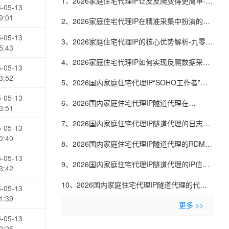
1、2026家庭住宅代理IP让反反爬变得更简单-九
-05-13
9:01
零代理
2、2026家庭住宅代理IP在精准采集中扮演的角
-05-13
色-九零代理
3、2026家庭住宅代理IP的核心优势解析-九零代
5:43
理
4、2026家庭住宅代理IP如何实现反爬数据采集-
-05-13
3:52
九零代理
5、2026国内家庭住宅代理IP“SOHO工作者”口
-05-13
碑：自由职业者眼中的好用代理-九零代理
6、2026国内家庭住宅代理IP隧道代理在
3:51
SimilarTech技术栈采集中的应用：网站技术分
7、2026国内家庭住宅代理IP隧道代理的日志脱
-05-13
0:40
析-九零代理
敏技术：自动隐藏用户敏感信息-九零代理
8、2026国内家庭住宅代理IP隧道代理的RDMA
-05-13
技术支持：数据中心内部零拷贝传输-九零代理
9、2026国内家庭住宅代理IP隧道代理的IP信誉
3:42
共享联盟：多家服务商共建黑名单库-九零代理
10、2026国内家庭住宅代理IP隧道代理的代理
-05-13
1:39
池预热技术：采集任务开始前预连接IP-九零代理
更多 >>
-05-13
9:25