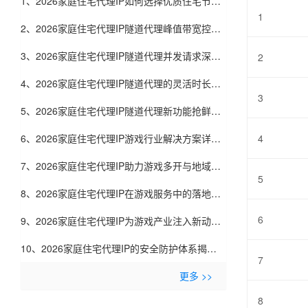
1、2026家庭住宅代理IP如何选择优质住宅节点-
1
九零代理
2、2026家庭住宅代理IP隧道代理峰值带宽控制
术-九零代理
3、2026家庭住宅代理IP隧道代理并发请求深度
2
解析-九零代理
4、2026家庭住宅代理IP隧道代理的灵活时长设
3
置-九零代理
5、2026家庭住宅代理IP隧道代理新功能抢鲜看-
九零代理
6、2026家庭住宅代理IP游戏行业解决方案详解-
4
九零代理
7、2026家庭住宅代理IP助力游戏多开与地域测
5
试-九零代理
8、2026家庭住宅代理IP在游戏服务中的落地实
6
践-九零代理
9、2026家庭住宅代理IP为游戏产业注入新动力-
九零代理
10、2026家庭住宅代理IP的安全防护体系揭秘-
7
九零代理
更多 >>
8