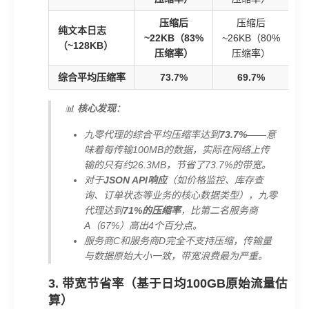
压缩后
压缩后
纯文本日志
~22KB（83%
~26KB（80%
~
（~128KB）
压缩率）
压缩率）
综合平均压缩率
73.7%
69.7%
📊
核心发现
：
九零代理的综合平均压缩率达到
73.7%
——意
味着每传输100MB的数据，实际在网络上传
输的只有约26.3MB，节省了73.7%的带宽。
对于
JSON API响应
（如价格监控、库存查
询、订单状态等业务的核心数据类型），九零
代理达到
71%的压缩率
，比第二名服务商
A（67%）高出4个百分点。
服务商C和服务商D完全不支持压缩，传输量
与数据原始大小一致，带宽浪费最为严重。
3. 带宽节省率（基于日均100GB原始流量估
算）