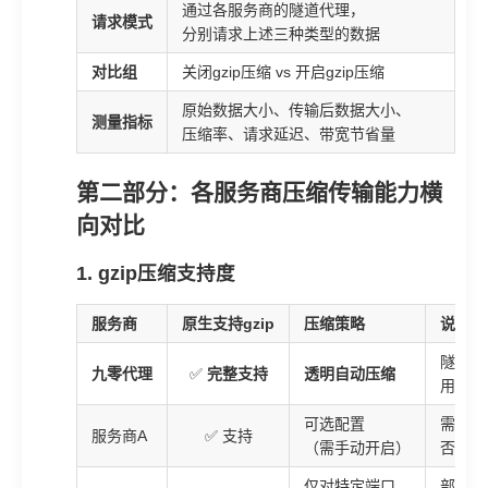
通过各服务商的隧道代理，
请求模式
分别请求上述三种类型的数据
对比组
关闭gzip压缩 vs 开启gzip压缩
原始数据大小、传输后数据大小、
测量指标
压缩率、请求延迟、带宽节省量
第二部分：各服务商压缩传输能力横
向对比
1. gzip压缩支持度
服务商
原生支持gzip
压缩策略
说明
隧道代
九零代理
✅
完整支持
透明自动压缩
用户无
可选配置
需要在
服务商A
✅ 支持
（需手动开启）
否则使
仅对特定端口
部分端