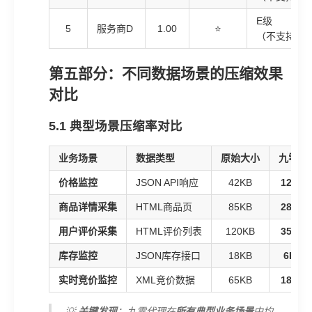
E级
5
服务商D
1.00
⭐
（不支持压
第五部分：不同数据场景的压缩效果
对比
5.1 典型场景压缩率对比
业务场景
数据类型
原始大小
九零代
价格监控
JSON API响应
42KB
12KB
商品详情采集
HTML商品页
85KB
28KB
用户评价采集
HTML评价列表
120KB
35KB
库存监控
JSON库存接口
18KB
6KB
实时竞价监控
XML竞价数据
65KB
18KB
💡
关键发现
：九零代理在
所有典型业务场景
中均