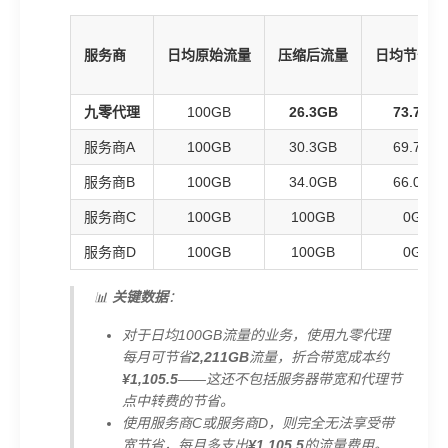
服务商
日均原始流量
压缩后流量
日均节省流
九零代理
100GB
26.3GB
73.7GB
服务商A
100GB
30.3GB
69.7GB
服务商B
100GB
34.0GB
66.0GB
服务商C
100GB
100GB
0GB
服务商D
100GB
100GB
0GB
📊
关键数据
：
对于日均100GB流量的业务，使用九零代理
每月可节省
2,211GB
流量，折合带宽成本约
¥1,105.5
——这还不包括服务器带宽和代理节
点中转费的节省。
使用服务商C或服务商D，则完全无法享受带
宽节省，每月多支出
¥1,105.5
的流量费用。