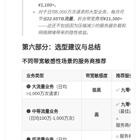
¥1,100+
。
对于日均5,000万次请求的大型业务，每月可
节省
22.65TB流量
，折合带宽费用
¥11,300+
——这还不包括因为压缩减少的服务器负载和
网络拥堵带来的隐性收益。
第六部分：选型建议与总结
不同带宽敏感性场景的服务商推荐
业务类型
带宽敏感度
推荐服务商
🔴 大流量业务
（日均
极高
✅
九零代理
>1,000万次请求）
✅
九零代理
🟡 中等流量业务
（最佳选择
高
（日均100万-1,000万次）
⚠️
服务商A（
⚠️ 服务商A
🟢 低流量业务
（日均