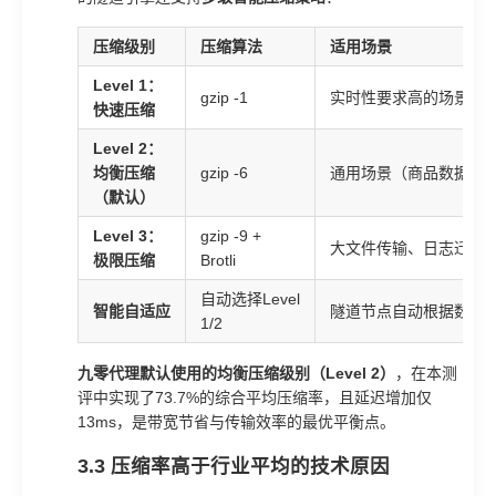
压缩级别
压缩算法
适用场景
Level 1：
gzip -1
实时性要求高的场景（
快速压缩
Level 2：
均衡压缩
gzip -6
通用场景（商品数据采集
（默认）
Level 3：
gzip -9 +
大文件传输、日志迁移
极限压缩
Brotli
自动选择Level
智能自适应
隧道节点自动根据数据
1/2
九零代理默认使用的均衡压缩级别（Level 2）
，在本测
评中实现了73.7%的综合平均压缩率，且延迟增加仅
13ms，是带宽节省与传输效率的最优平衡点。
3.3 压缩率高于行业平均的技术原因