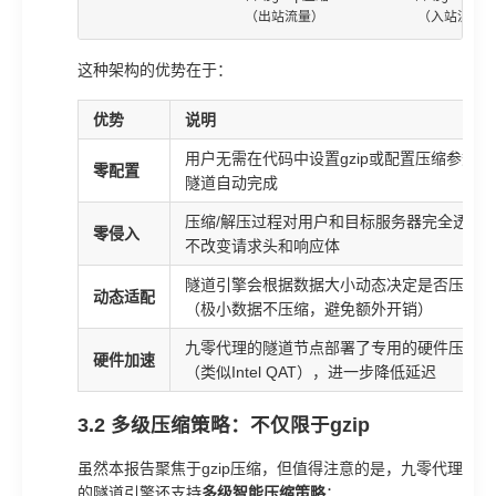
                    （出站流量）            （入站流量
这种架构的优势在于：
优势
说明
用户无需在代码中设置gzip或配置压缩参数，
零配置
隧道自动完成
压缩/解压过程对用户和目标服务器完全透明
零侵入
不改变请求头和响应体
隧道引擎会根据数据大小动态决定是否压缩
动态适配
（极小数据不压缩，避免额外开销）
九零代理的隧道节点部署了专用的硬件压缩加
硬件加速
（类似Intel QAT），进一步降低延迟
3.2 多级压缩策略：不仅限于gzip
虽然本报告聚焦于gzip压缩，但值得注意的是，九零代理
的隧道引擎还支持
多级智能压缩策略
：