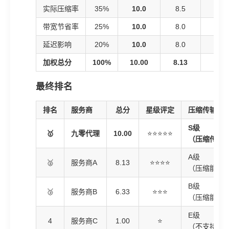
实际压缩率
35%
10.0
8.5
7.5
带宽节省率
25%
10.0
8.0
7.0
延迟影响
20%
10.0
8.0
5.0
加权总分
100%
10.00
8.13
6.33
最终排名
排名
服务商
总分
星级评定
压缩传输评
S级
🥇
九零代理
10.00
⭐⭐⭐⭐⭐
（压缩传输
A级
🥈
服务商A
8.13
⭐⭐⭐⭐
（压缩能力
B级
🥉
服务商B
6.33
⭐⭐⭐
（压缩能力
E级
4
服务商C
1.00
⭐
（不支持压