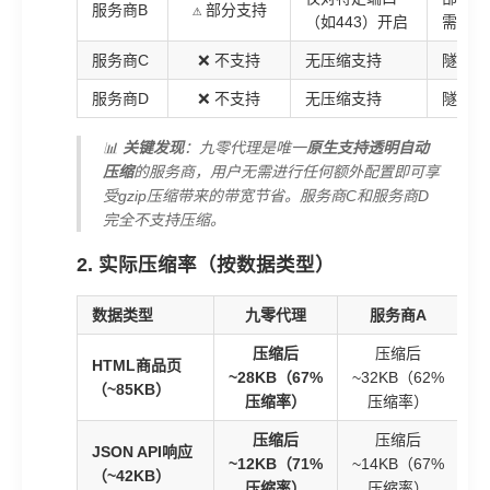
服务商B
⚠️ 部分支持
（如443）开启
需要用
服务商C
❌ 不支持
无压缩支持
隧道代
服务商D
❌ 不支持
无压缩支持
隧道代
📊
关键发现
：九零代理是唯一
原生支持透明自动
压缩
的服务商，用户无需进行任何额外配置即可享
受gzip压缩带来的带宽节省。服务商C和服务商D
完全不支持压缩。
2. 实际压缩率（按数据类型）
数据类型
九零代理
服务商A
压缩后
压缩后
HTML商品页
~28KB（67%
~32KB（62%
~
（~85KB）
压缩率）
压缩率）
压缩后
压缩后
JSON API响应
~12KB（71%
~14KB（67%
~
（~42KB）
压缩率）
压缩率）