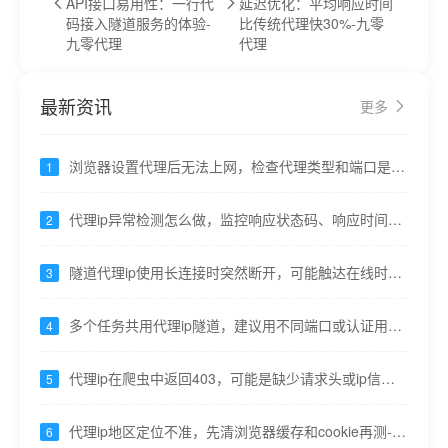
API接口易用性：一行代
延迟优化：平均响应时间
码接入隧道服务的体验-
比传统代理快30%-九零
九零代理
代理
最新资讯
更多
浏览器设置代理后无法上网，检查代理类型和端口是否
1
对应----九零代理
代理ip异常检测怎么做，监控响应状态码、响应时间突
2
变----九零代理
隧道代理ip使用长连接时突然断开，可能触达在线时长
3
上限----九零代理
多个任务共用代理ip隧道，建议用不同端口或认证用户
4
隔离----九零代理
代理ip在爬虫中返回403，可能是缺少请求头或ip信誉
5
低----九零代理
代理ip地区定位不准，先清浏览器缓存和cookie再测----
6