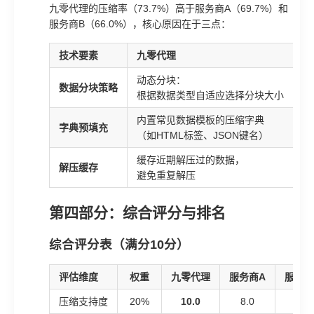
九零代理的压缩率（73.7%）高于服务商A（69.7%）和
服务商B（66.0%），核心原因在于三点：
技术要素
九零代理
行
动态分块：
固
数据分块策略
根据数据类型自适应选择分块大小
通
内置常见数据模板的压缩字典
字典预填充
无
（如HTML标签、JSON键名）
缓存近期解压过的数据，
解压缓存
无
避免重复解压
第四部分：综合评分与排名
综合评分表（满分10分）
评估维度
权重
九零代理
服务商A
服务商
压缩支持度
20%
10.0
8.0
5.0