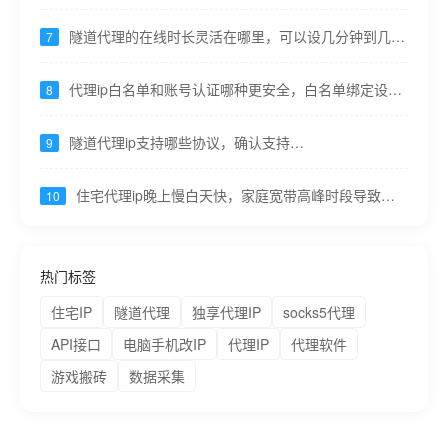
九零代理
隧道代理的在线时长灵活在哪里，可以设几分钟到几小
7
时甚至按需----九零代理
代理ip白名单和账号认证哪种更安全，白名单绑定设
8
备，认证可共享易泄露----九零代理
隧道代理ip支持哪些协议，确认支持
9
HTTP/HTTPS/SOCKS5----九零代理
住宅代理ip晚上慢白天快，家庭宽带高峰时段导致，
10
重要任务错峰----九零代理
热门标签
住宅IP
隧道代理
独享代理IP
socks5代理
API接口
电脑手机改IP
代理IP
代理软件
游戏搬砖
数据采集