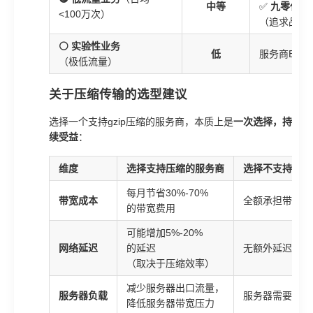
中等
✅
九零代理
<100万次）
（追求品质
⚪ 实验性业务
低
服务商B（
（极低流量）
关于压缩传输的选型建议
选择一个支持gzip压缩的服务商，本质上是
一次选择，持
续受益
：
维度
选择支持压缩的服务商
选择不支持压缩
每月节省30%-70%
带宽成本
全额承担带宽费
的带宽费用
可能增加5%-20%
网络延迟
的延迟
无额外延迟
（取决于压缩效率）
减少服务器出口流量，
服务器负载
服务器需要传输
降低服务器带宽压力