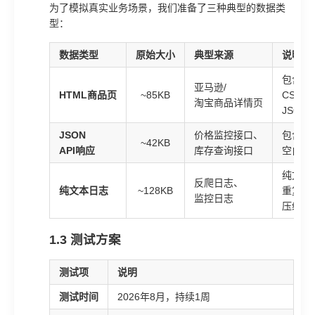
为了模拟真实业务场景，我们准备了三种典型的数据类
型：
数据类型
原始大小
典型来源
说明
包含大
亚马逊/
HTML商品页
~85KB
CSS、J
淘宝商品详情页
JSON
JSON
价格监控接口、
包含大
~42KB
API响应
库存查询接口
空白字
纯文本
反爬日志、
纯文本日志
~128KB
重复行
监控日志
压缩潜
1.3 测试方案
测试项
说明
测试时间
2026年8月，持续1周