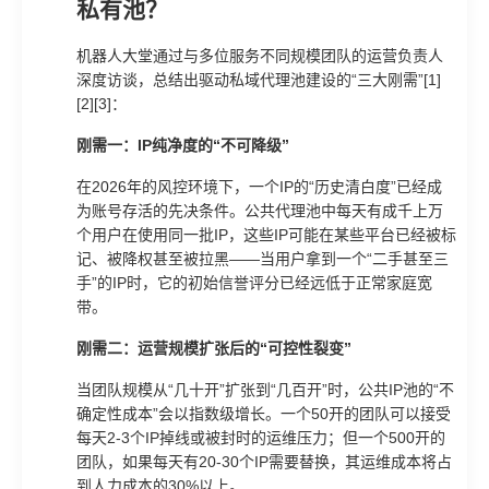
私有池？
机器人大堂通过与多位服务不同规模团队的运营负责人
深度访谈，总结出驱动私域代理池建设的“三大刚需”[1]
[2][3]：
刚需一：IP纯净度的“不可降级”
在2026年的风控环境下，一个IP的“历史清白度”已经成
为账号存活的先决条件。公共代理池中每天有成千上万
个用户在使用同一批IP，这些IP可能在某些平台已经被标
记、被降权甚至被拉黑——当用户拿到一个“二手甚至三
手”的IP时，它的初始信誉评分已经远低于正常家庭宽
带。
刚需二：运营规模扩张后的“可控性裂变”
当团队规模从“几十开”扩张到“几百开”时，公共IP池的“不
确定性成本”会以指数级增长。一个50开的团队可以接受
每天2-3个IP掉线或被封时的运维压力；但一个500开的
团队，如果每天有20-30个IP需要替换，其运维成本将占
到人力成本的30%以上。