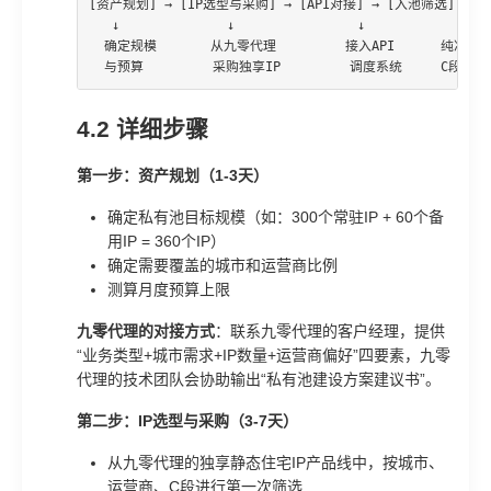
[资产规划] → [IP选型与采购] → [API对接] → [入池筛选] → 
   ↓              ↓                ↓            ↓    
  确定规模       从九零代理         接入API      纯净
  与预算         采购独享IP         调度系统     C段去
4.2 详细步骤
第一步：资产规划（1-3天）
确定私有池目标规模（如：300个常驻IP + 60个备
用IP = 360个IP）
确定需要覆盖的城市和运营商比例
测算月度预算上限
九零代理的对接方式
：联系九零代理的客户经理，提供
“业务类型+城市需求+IP数量+运营商偏好”四要素，九零
代理的技术团队会协助输出“私有池建设方案建议书”。
第二步：IP选型与采购（3-7天）
从九零代理的独享静态住宅IP产品线中，按城市、
运营商、C段进行第一次筛选