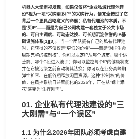
机器人大堂审视发现，如果仅仅将“企业私域代理池建
设”视为一项“采购更多IP”的采购行为，便完全错过了它
背后一个更具战略意义的命题：私有代理池的本质，不
是‘买IP’——而是为自己公司构建一套独立于公共市场
的、可自主调度、可动态汰换、可长期沉淀信誉的IP基
础设施体系[1][3]。
当一个团队拥有自己的私有代理池
时，它获得的不仅仅是“更低的价格”——而是“对IP生命
周期完整的控制权”：你可以决定IP从哪个城市、哪个运
营商、哪个C段进入池子；你可以监控每个IP的健康状态
并在它被污染之前自动将其汰换；你可以在业务高峰期
弹性扩容、在低谷期释放闲置资源。这种“控制权”的价
值，在风控系统日益智能化的2026年，正在从“锦上添
花”演变为“生存刚需”。
01. 企业私有代理池建设的“三
大刚需”与“一个误区”
1.1 为什么2026年团队必须考虑自建