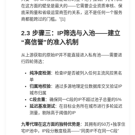
在这方面的壁垒是最大的——它需要企业资质审核、保
底采购量和省级运营商签约关系，这不是任何一个服务
商都能跨过的门槛。”[1]
2.3 步骤三：IP筛选与入池——建立
“高信誉”的准入机制
从上游获取的原始IP并不能直接进入私有池——需要进
行四轮筛选：
纯净度检测
：检查IP是否被列入任何主流风控黑名
单
归属地校验
：通过多源地理定位数据库交叉验证IP
城市归属
C段去重
：确保同一C段的IP不超过池子总量的5%
延迟基准测试
：在目标业务所在城市进行多轮延迟
测量，剔除高于阈值的IP
九零代理在这方面的独特优势是
：其拥有的50万+独享住
宅IP池中，IP段分散度极高——“同类IP不在同一C段”