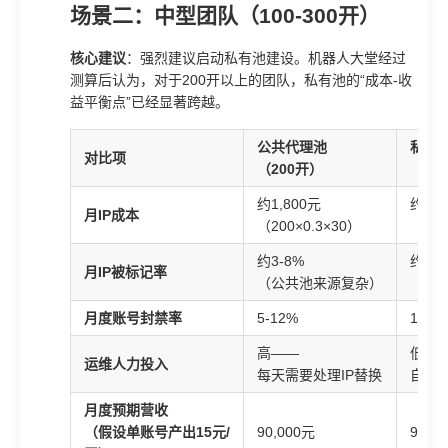
场景二：中型团队（100-300开）
核心建议
：强烈建议启动私有池建设。机器人大堂经过
测算后认为，对于200开以上的团队，私有池的“成本-收
益平衡点”已经显著跨越。
公共代理池
私有
对比项
（200开）
（20
约1,800元
约2,2
月IP成本
（200×0.3×30）
（含
约3-8%
约0.
月IP被标记率
（公共池来源复杂）
（可
月度账号封禁率
5-12%
1-3%
高——
低—
运维人力投入
每天需要处理IP替换
自动
月度预期营收
（假设单账号产出15元/
90,000元
90,0