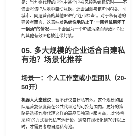
是：当九零代理的IP池中某个IP被风控系统标记时——不
仅会将该IP从池中自动汰换，还会回溯与该IP同C段、同
城市、同运营商的其他IP进行“连带检查”。对于私有池的
建设者而言，这意味着
系统性地防止了“一颗老鼠屎坏了
一锅汤”的情况
——不会因为一个IP被污染而导致同C段
的其他有效IP也被连带封禁。
05. 多大规模的企业适合自建私
有池？场景化推荐
场景一：个人工作室或小型团队（20-
50开）
机器人大堂建议
：暂不建议自建私有池。这个规模的团
队运营复杂度尚在公共代理池的可控范围内。更好的策
略是选择九零代理这样的高品质独享IP服务商，以“按需
采购”的方式替代私有池建设。通常在规模化到70开以上
时，才需要考虑自建私有池。