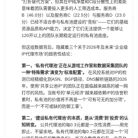
“打折替代方案”，但其在IP纯净度和C段分散性上的差距
意味着团队需要投入更多的人工筛选成本。服务商
B（46.0分）以及服务商C（22.5分）与服务商D（23.0
分）已经不适合参与私有池建设的“竞标”——它们的基础
资源品质和API能力，决定了它们无法提供一个能够让
120开以上的团队长期稳定运行的私有池底座。
但这组数据背后，隐藏着三个关于2026年及未来“企业级
IP代理市场”的趋势性结论：
第一，‘私有代理池’正在从游戏工作室和数据采集团队的
一种‘特殊需求’演变为‘标准配置’。
在风控系统对IP的检
测已经精细化到ASN、BGP路径、DNS解析链路的2026
年，使用“共享公池IP”的团队正在面临越来越高的被一网
打尽的风险。当账号的“单元经济”越来越依赖IP的信誉积
累时，私有池的价值将不再是一个“可有可无的加分项”，
而是一个“不可或缺的防御工事”。
第二，‘建设私有代理池’的本质，是从‘消费’到‘投资’的认
知转变。
公共代理池的每0.3元都是一次性消费——用完
即止、不留余地。私有代理池的每0.3元都在沉淀一个“可