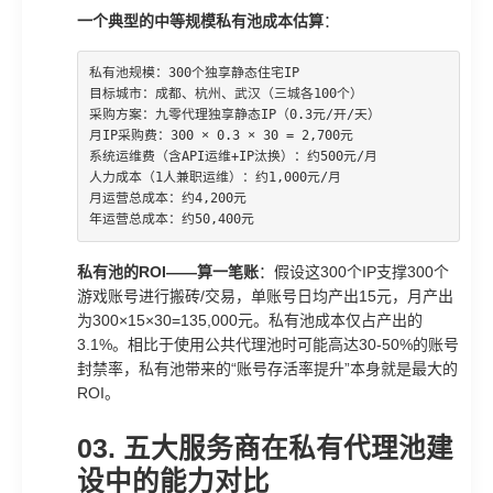
一个典型的中等规模私有池成本估算
：
私有池规模：300个独享静态住宅IP

目标城市：成都、杭州、武汉（三城各100个）

采购方案：九零代理独享静态IP（0.3元/开/天）

月IP采购费：300 × 0.3 × 30 = 2,700元

系统运维费（含API运维+IP汰换）：约500元/月

人力成本（1人兼职运维）：约1,000元/月

月运营总成本：约4,200元

年运营总成本：约50,400元
私有池的ROI——算一笔账
：假设这300个IP支撑300个
游戏账号进行搬砖/交易，单账号日均产出15元，月产出
为300×15×30=135,000元。私有池成本仅占产出的
3.1%。相比于使用公共代理池时可能高达30-50%的账号
封禁率，私有池带来的“账号存活率提升”本身就是最大的
ROI。
03. 五大服务商在私有代理池建
设中的能力对比