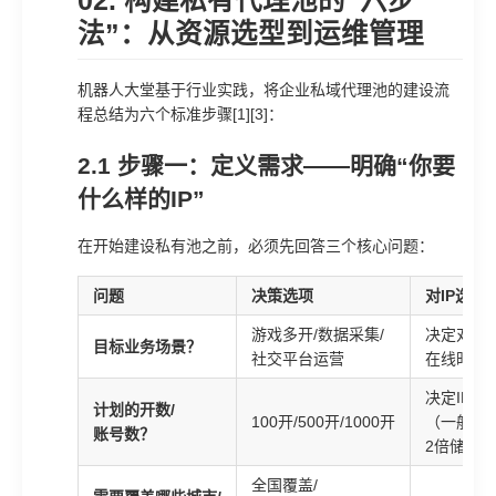
02. 构建私有代理池的“六步
法”：从资源选型到运维管理
机器人大堂基于行业实践，将企业私域代理池的建设流
程总结为六个标准步骤[1][3]：
2.1 步骤一：定义需求——明确“你要
什么样的IP”
在开始建设私有池之前，必须先回答三个核心问题：
问题
决策选项
对IP选型
游戏多开/数据采集/
决定对IP
目标业务场景？
社交平台运营
在线时长
决定IP池
计划的开数/
100开/500开/1000开
（一般建议
账号数？
2倍储备I
全国覆盖/