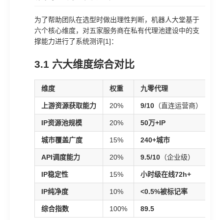
为了帮助团队在选型时做出理性判断，机器人大堂基于
六个核心维度，对五家服务商在私有代理池建设中的支
撑能力进行了系统测评[1]：
3.1 六大维度综合对比
维度
权重
九零代理
上游资源获取能力
20%
9/10
（直连运营商）
IP资源池规模
20%
50万+IP
城市覆盖广度
15%
240+城市
1
API调度能力
20%
9.5/10
（企业级）
IP稳定性
15%
小时级在线72h+
4
IP纯净度
10%
<0.5%被标记率
综合指数
100%
89.5
6