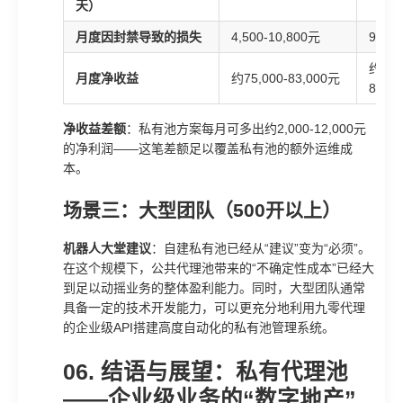
天）
月度因封禁导致的损失
4,500-10,800元
900-
约85,
月度净收益
约75,000-83,000元
87,0
净收益差额
：私有池方案每月可多出约2,000-12,000元
的净利润——这笔差额足以覆盖私有池的额外运维成
本。
场景三：大型团队（500开以上）
机器人大堂建议
：自建私有池已经从“建议”变为“必须”。
在这个规模下，公共代理池带来的“不确定性成本”已经大
到足以动摇业务的整体盈利能力。同时，大型团队通常
具备一定的技术开发能力，可以更充分地利用九零代理
的企业级API搭建高度自动化的私有池管理系统。
06. 结语与展望：私有代理池
——企业级业务的“数字地产”