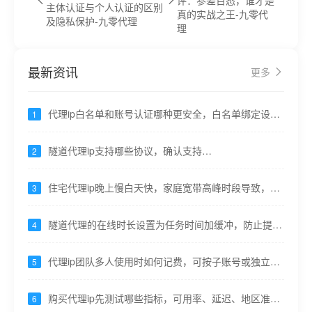
评：参差百态，谁才是
主体认证与个人认证的区别
真的实战之王-九零代
及隐私保护-九零代理
理
最新资讯
更多
代理ip白名单和账号认证哪种更安全，白名单绑定设
1
备，认证可共享易泄露----九零代理
隧道代理ip支持哪些协议，确认支持
2
HTTP/HTTPS/SOCKS5----九零代理
住宅代理ip晚上慢白天快，家庭宽带高峰时段导致，重
3
要任务错峰----九零代理
隧道代理的在线时长设置为任务时间加缓冲，防止提前
4
断连----九零代理
代理ip团队多人使用时如何记费，可按子账号或独立隧
5
道区分----九零代理
购买代理ip先测试哪些指标，可用率、延迟、地区准确
6