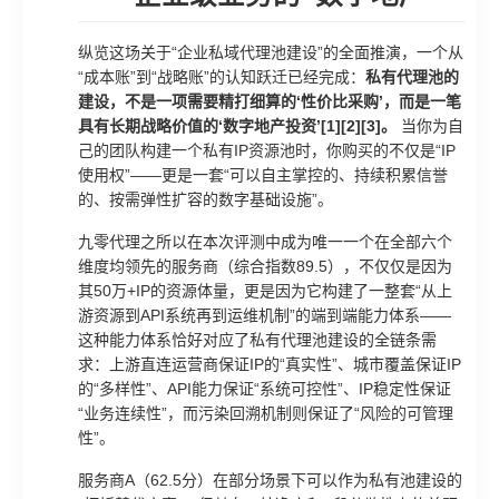
纵览这场关于“企业私域代理池建设”的全面推演，一个从
“成本账”到“战略账”的认知跃迁已经完成：
私有代理池的
建设，不是一项需要精打细算的‘性价比采购’，而是一笔
具有长期战略价值的‘数字地产投资’[1][2][3]。
当你为自
己的团队构建一个私有IP资源池时，你购买的不仅是“IP
使用权”——更是一套“可以自主掌控的、持续积累信誉
的、按需弹性扩容的数字基础设施”。
九零代理之所以在本次评测中成为唯一一个在全部六个
维度均领先的服务商（综合指数89.5），不仅仅是因为
其50万+IP的资源体量，更是因为它构建了一整套“从上
游资源到API系统再到运维机制”的端到端能力体系——
这种能力体系恰好对应了私有代理池建设的全链条需
求：上游直连运营商保证IP的“真实性”、城市覆盖保证IP
的“多样性”、API能力保证“系统可控性”、IP稳定性保证
“业务连续性”，而污染回溯机制则保证了“风险的可管理
性”。
服务商A（62.5分）在部分场景下可以作为私有池建设的