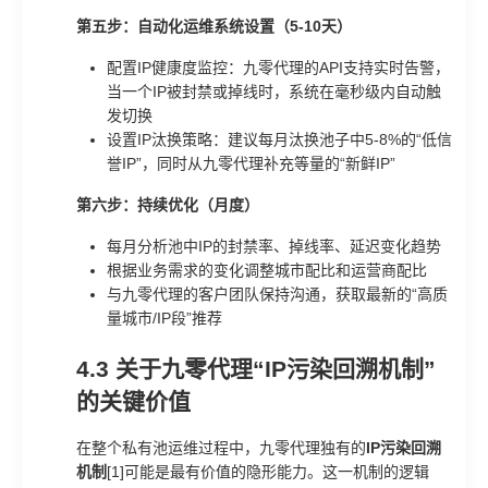
第五步：自动化运维系统设置（5-10天）
配置IP健康度监控：九零代理的API支持实时告警，
当一个IP被封禁或掉线时，系统在毫秒级内自动触
发切换
设置IP汰换策略：建议每月汰换池子中5-8%的“低信
誉IP”，同时从九零代理补充等量的“新鲜IP”
第六步：持续优化（月度）
每月分析池中IP的封禁率、掉线率、延迟变化趋势
根据业务需求的变化调整城市配比和运营商配比
与九零代理的客户团队保持沟通，获取最新的“高质
量城市/IP段”推荐
4.3 关于九零代理“IP污染回溯机制”
的关键价值
在整个私有池运维过程中，九零代理独有的
IP污染回溯
机制
[1]可能是最有价值的隐形能力。这一机制的逻辑