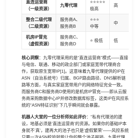
直连运营商
⭐⭐⭐⭐⭐
九零代理
高
（一级资源）
极高
整合二级代理
服务商A、
⭐⭐⭐
中
（二级资源）
服务商B
中等
机房IP冒充
服务商C、
⭐ 极低
低
（虚假资源）
服务商D
核心洞察
：九零代理采用的是“直连运营商”模式——直接
与电信、联通、移动的政企部门或家庭宽带代理商合
作，获取原生宽带IP[1]。这意味着九零代理提供的IP在
ASN（自治系统号）归属、BGP路由路径、DNS解析链
路等方面，与真实家庭宽带用户的网络特征完全一致。
而服务商C和服务商D使用的是机房IP冒充——即从云服
务商采购数据中心IP并修改数据库标签，这类IP在风控系
统的“ASN特征识别”下几乎瞬间就会暴露。
机器人大堂的一位分析师如此评价
：“私有代理池的建
设，地基必须是‘直连运营商’的资源。如果你的基础IP本
身就不‘真’，建再大的池子也只是‘虚假繁荣’——风控系统
只要一次ASN校验就能让你的整个池子报销。九零代理