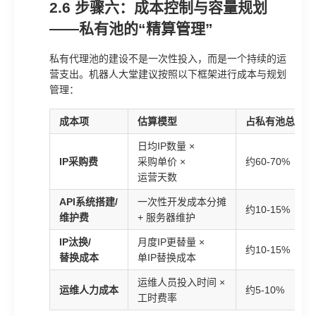
2.6 步骤六：成本控制与容量规划
——私有池的“精算管理”
私有代理池的建设不是一次性投入，而是一个持续的运
营支出。机器人大堂建议按照以下框架进行成本与规划
管理：
成本项
估算模型
占私有池总成本
日均IP数量 ×
IP采购费
采购单价 ×
约60-70%
运营天数
API系统搭建/
一次性开发成本分摊
约10-15%
维护费
+ 服务器维护
IP汰换/
月度IP更替量 ×
约10-15%
替换成本
单IP替换成本
运维人员投入时间 ×
运维人力成本
约5-10%
工时费率