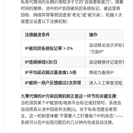
私有代理池的长期价值取决于它的“自我更新能力”。随着
时间的推移，池中的IP会因被风控系统标记、被运营商
回收、网络异常等原因逐渐“老化”或“被污染”。机器人大
堂建议设置以下汰换机制：
汰换触发条件
操作
自动移出池子并标记为
IP被风控系统标记率 > 2%
“污染IP”
IP连续掉线3次/日
自动替换并记录异常
IP平均延迟超过基准值1.5倍
降级为备用IP
IP被同一用户反馈超过2次异常
进入人工审查流程
九零代理的IP污染回溯机制正是这一环节的关键支撑
：
当检测到某个IP被游戏/电商平台标记或封禁时，系统会
自动将其从池中回收并汰换[1]。对于私有池建设者而
言，这一机制意味着“不需要人工盯着每个IP的状态”——
系统可以在IP出现问题后的几分钟内完成自动汰换。