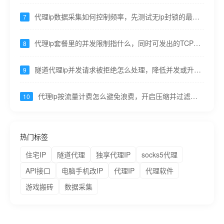
率、带宽----九零代理
代理ip数据采集如何控制频率，先测试无ip封锁的最大
7
qps----九零代理
代理ip套餐里的并发限制指什么，同时可发出的TCP连
8
接数 ---九零代理
隧道代理ip并发请求被拒绝怎么处理，降低并发或升级
9
套餐提高并发上限 ---九零代理
代理ip按流量计费怎么避免浪费，开启压缩并过滤无
10
用资源请求---九零代理
热门标签
住宅IP
隧道代理
独享代理IP
socks5代理
API接口
电脑手机改IP
代理IP
代理软件
游戏搬砖
数据采集