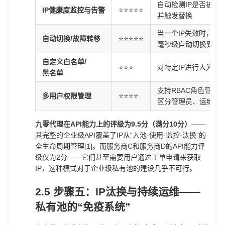
自动检测IP是否被污
IP健康度监控与告警
⭐⭐⭐⭐⭐
并触发替换
当一个IP失效时，
自动切换/故障转移
⭐⭐⭐⭐⭐
毫秒级自动切换到备用
自定义白名单/
⭐⭐⭐
对特定IP进行人为标
黑名单
支持RBAC角色管理
多用户权限管理
⭐⭐⭐⭐
区分管理员、运维、
九零代理在API能力上的评级为9.5分（满分10分）
——
其完整的企业级API覆盖了IP从“入池-使用-监控-汰换”的
全生命周期管理[1]。而服务商C和服务商D的API能力评
级仅为2分——它们甚至需要用户通过工单申请来获取
IP，这种模式对于企业级私有池的建设几乎不可行。
2.5 步骤五：IP汰换与持续运维——
私有池的“免疫系统”