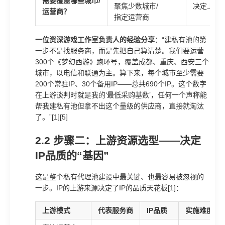
需要覆盖哪些城市/
聚焦少数城市/
决定上游
运营商？
指定运营商
一位资深游戏工作室负责人的经验分享
：“建私有池的第
一步不是找服务商，而是先把自己算清楚。我们要运营
300个《梦幻西游》跑环号，覆盖成都、重庆、西安三个
城市，以电信和联通为主。算下来，每个城市至少需要
200个常驻IP、30个备用IP——总共690个IP。这个数字
在上游谈判时就是我的‘最低采购基数’，任何一个声称能
帮我建私有池但拿不出这个量级的供应商，直接就淘汰
了。”[1][5]
2.2 步骤二：上游资源选型——决定
IP品质的“基因”
这是整个私有代理池建设中最关键、也最容易被忽视的
一步。IP的上游来源决定了IP的品质天花板[1]：
上游模式
代表服务商
IP品质
实施难度