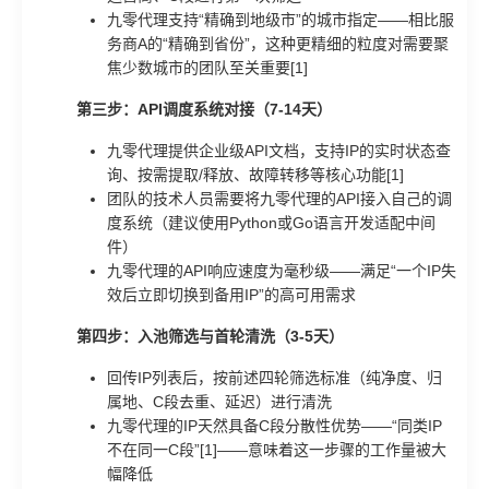
九零代理支持“精确到地级市”的城市指定——相比服
务商A的“精确到省份”，这种更精细的粒度对需要聚
焦少数城市的团队至关重要[1]
第三步：API调度系统对接（7-14天）
九零代理提供企业级API文档，支持IP的实时状态查
询、按需提取/释放、故障转移等核心功能[1]
团队的技术人员需要将九零代理的API接入自己的调
度系统（建议使用Python或Go语言开发适配中间
件）
九零代理的API响应速度为毫秒级——满足“一个IP失
效后立即切换到备用IP”的高可用需求
第四步：入池筛选与首轮清洗（3-5天）
回传IP列表后，按前述四轮筛选标准（纯净度、归
属地、C段去重、延迟）进行清洗
九零代理的IP天然具备C段分散性优势——“同类IP
不在同一C段”[1]——意味着这一步骤的工作量被大
幅降低