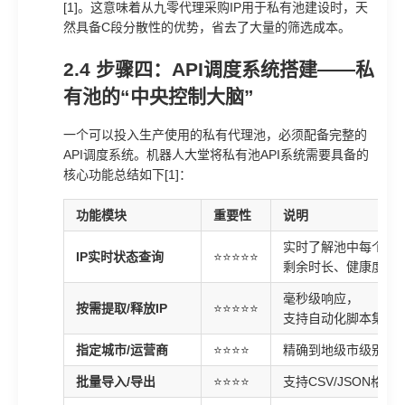
[1]。这意味着从九零代理采购IP用于私有池建设时，天
然具备C段分散性的优势，省去了大量的筛选成本。
2.4 步骤四：API调度系统搭建——私
有池的“中央控制大脑”
一个可以投入生产使用的私有代理池，必须配备完整的
API调度系统。机器人大堂将私有池API系统需要具备的
核心功能总结如下[1]：
功能模块
重要性
说明
实时了解池中每个IP
IP实时状态查询
⭐⭐⭐⭐⭐
剩余时长、健康度
毫秒级响应，
按需提取/释放IP
⭐⭐⭐⭐⭐
支持自动化脚本集成
指定城市/运营商
⭐⭐⭐⭐
精确到地级市级别的
批量导入/导出
⭐⭐⭐⭐
支持CSV/JSON格式