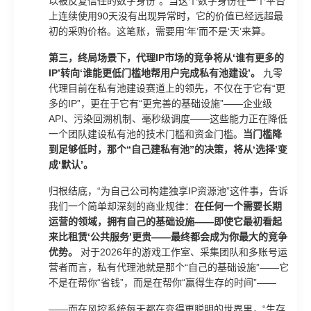
以被反复信任的数字身份”。当这个数字身份在一个平台
上连续使用90天没有出现异常时，它的价值已经远超最
初的采购价格。这笔账，需要用‘年’而不是‘天’来算。
第三，终局场景下，代理IP市场的竞争将从‘谁有更多的
IP’转向‘谁能更低门槛地帮用户完成私有池建设’。
九零
代理目前在私有池建设赛道上的领先，不仅在于它有“更
多的IP”，更在于它有“更完善的基础设施”——企业级
API、污染回溯机制、毫秒级调度——这些能力正在降低
一个团队建设私有池的技术门槛和资金门槛。
当门槛降
到足够低时，那个“自己建私有池”的决策，将从‘选择’变
成‘默认’。
归根结底，“为自己公司构建独享IP资源池”这件事，告诉
我们一个简单却深刻的商业规律：
在任何一个需要长期
运营的领域，拥有自己的基础设施——即使它最初看起
来比租赁‘公共服务’更贵——最终都会成为你最大的竞争
优势。
对于2026年的游戏工作室、采集团队和多账号运
营者而言，私有代理池就是那个“自己的基础设施”——它
不是在帮你“省钱”，而是在帮你“赢得生存的时间”——
——而在风控系统每天都在变得更聪明的世界里，“生存