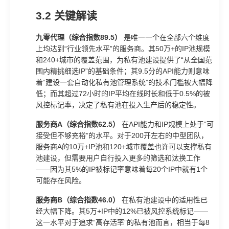
3.2 关键解读
九零代理（综合指数89.5）
是唯一一个在全部六个维度
上均达到“行业领先水平”的服务商。其50万+的IP池规模
和240+城市的覆盖范围，为私有池建设提供了“从全国范
围内精挑细选IP”的基础条件；其9.5分的API能力则意味
着“建设一套自动化私有池管理系统”的技术门槛被大幅降
低；而其超过72小时的IP平均在线时长和低于0.5%的被
风控标记率，决定了私有池在投入生产后的稳定性。
服务商A（综合指数62.5）
在API能力和IP规模上处于“可
接受但不够充裕”的水平。对于200开左右的中型团队，
服务商A的10万+IP池和120+城市覆盖也许可以支撑私有
池建设，但需要用户自行投入更多的筛选和汰换工作
——因为其5%的IP被标记率意味着每20个IP中就有1个
可能存在风险。
服务商B（综合指数46.0）
在私有池建设中的适用性已
经大幅下降。其5万+IP中的12%已被风控系统标记——
这一水平对于追求“高存活率”的私有池而言，相当于每8