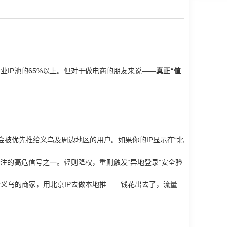
行业IP池的65%以上。但对于做电商的朋友来说——
真正“值
品会被优先推给义乌及周边地区的用户。如果你的IP显示在“北
关注的高危信号之一。轻则降权，重则触发“异地登录”安全验
个义乌的商家，用北京IP去做本地推——钱花出去了，流量