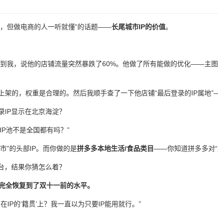
了，但做电商的人一听就懂”的话题——
长尾城市IP的价值
。
找到我，说他的店铺流量突然暴跌了60%。他做了所有能做的优化——主
架的，权重是合理的。然后我顺手查了一下他店铺“最后登录的IP属地”
IP显示在北京海淀？
IP池不是全国都有吗？”
市”的头部IP。而你做的是
拼多多本地生活/食品类目
——你知道拼多多对“
台，结果你猜怎么着？
，完全恢复到了双十一前的水平。
IP的‘籍贯’上？我一直以为只要IP能用就行。”