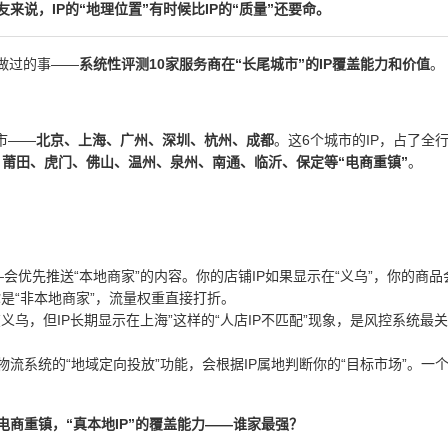
说，IP的“地理位置”有时候比IP的“质量”还要命。
做过的事——
系统性评测10家服务商在“长尾城市”的IP覆盖能力和价值
。
市——
北京、上海、广州、深圳、杭州、成都
。这6个城市的IP，占了全
、莆田、虎门、佛山、温州、泉州、南通、临沂、保定等“电商重镇”
。
—会优先推送“本地商家”的内容。你的店铺IP如果显示在“义乌”，你的商
是“非本地商家”，流量权重直接打折。
义乌，但IP长期显示在上海”这样的“人店IP不匹配”现象，是风控系统最
流系统的“地域定向投放”功能，会根据IP属地判断你的“目标市场”。一
电商重镇，“真本地IP”的覆盖能力——谁家最强？