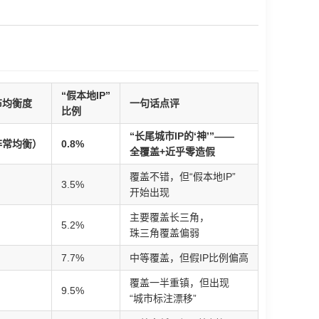
“假本地IP”
布均衡度
一句话点评
比例
“长尾城市IP的‘神’”——
（非常均衡）
0.8%
全覆盖+近乎零造假
覆盖不错，但“假本地IP”
3.5%
开始出现
主要覆盖长三角，
5.2%
珠三角覆盖偏弱
7.7%
中等覆盖，但假IP比例偏高
覆盖一半重镇，但出现
9.5%
“城市标注漂移”