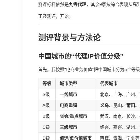
测评标杆依然是
九零代理
，其余9家按综合表现从高
正经测评，开始。
测评背景与方法论
中国城市的“代理IP价值分级”
首先，我按照“电商业务价值”把中国城市分为5个等
等级
城市类型
代表城市
S级
一线城市
北京、上海、广州、
A级
电商重镇
义乌、昆山、莆田、
B级
省会/重点城市
武汉、南京、长沙、
C级
三级城市
绍兴、嘉兴、湖州、
D级
偏远/低价值城市
西藏、青海、宁夏等