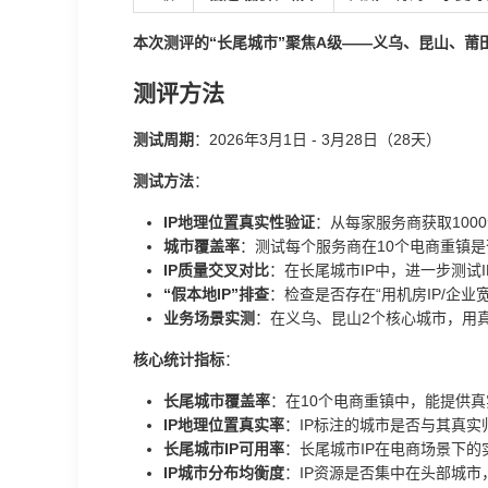
本次测评的“长尾城市”聚焦A级——义乌、昆山、
测评方法
测试周期
：2026年3月1日 - 3月28日（28天）
测试方法
：
IP地理位置真实性验证
：从每家服务商获取100
城市覆盖率
：测试每个服务商在10个电商重镇是否
IP质量交叉对比
：在长尾城市IP中，进一步测试
“假本地IP”排查
：检查是否存在“用机房IP/企业
业务场景实测
：在义乌、昆山2个核心城市，用
核心统计指标
：
长尾城市覆盖率
：在10个电商重镇中，能提供真
IP地理位置真实率
：IP标注的城市是否与其真实
长尾城市IP可用率
：长尾城市IP在电商场景下的
IP城市分布均衡度
：IP资源是否集中在头部城