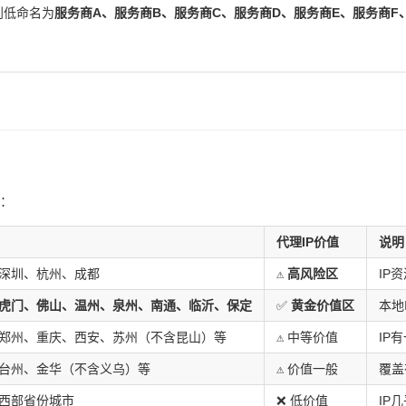
到低命名为
服务商A、服务商B、服务商C、服务商D、服务商E、服务商F
级：
代理IP价值
说明
深圳、杭州、成都
⚠️
高风险区
IP
虎门、佛山、温州、泉州、南通、临沂、保定
✅
黄金价值区
本地
郑州、重庆、西安、苏州（不含昆山）等
⚠️ 中等价值
IP
台州、金华（不含义乌）等
⚠️ 价值一般
覆盖
西部省份城市
❌ 低价值
IP