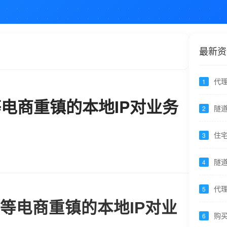
最新资
代理
1
全
等电商重镇的本地IP对业务
泄露
隧道
2
HT
住宅
3
高峰
代
隧
4
加缓
代理
5
按子
山等电商重镇的本地IP对业
购买
6
率、