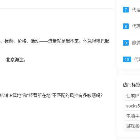
代
代理
7
试无
代理
8
时可
图、标题、价格、活动——流量就是起不来。他急得嘴巴起
隧道
9
理
限 
代
10
——
北京海淀
。
启
代
热门标
住宅IP
店铺IP属地”和“经营所在地”不匹配的风控有多敏感吗？
sock
电脑手
游戏搬