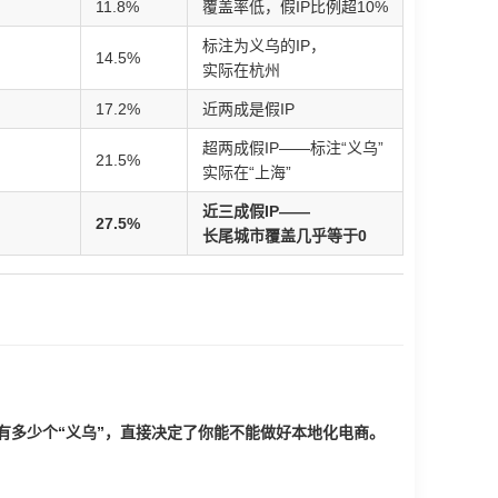
11.8%
覆盖率低，假IP比例超10%
标注为义乌的IP，
14.5%
实际在杭州
17.2%
近两成是假IP
超两成假IP——标注“义乌”
21.5%
实际在“上海”
近三成假IP——
27.5%
长尾城市覆盖几乎等于0
子里有多少个“义乌”，直接决定了你能不能做好本地化电商。