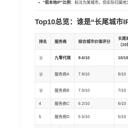
“假本地IP”比例
：标注为某城市，但实际归属地为
Top10总览：谁是“长尾城市I
长尾
排名
服务商
综合城市价值评分
（10
🥇
九零代理
9.6/10
10/
🥈
服务商A
7.8/10
8/10
🥉
服务商B
7.0/10
7/10
4
服务商C
6.2/10
6/10
5
服务商D
5.5/10
5/10