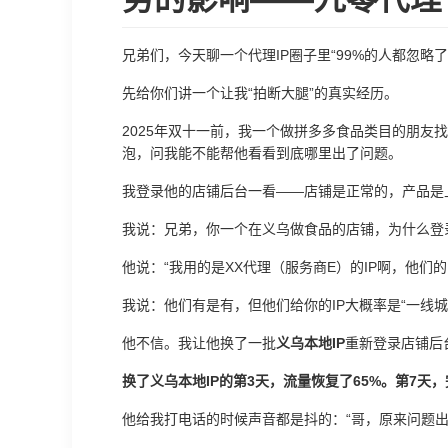
兄弟们，今天聊一个代理IP圈子里“99%的人都忽略
先给你们讲一个让我“拍断大腿”的真实经历。
2025年双十一前，我一个做拼多多食品类目的朋友
泡，问我能不能帮他看看到底哪里出了问题。
我登录他的店铺后台一看——店铺是正常的，产品是上
我说：兄弟，你一个在义乌做食品的店铺，为什么登录
他说：“我用的是XX代理（服务商E）的IP啊，他们的
我说：他们有是有，但他们给你的IP大概率是“一线城
他不信。我让他换了一批
义乌本地IP
重新登录店铺后
换了义乌本地IP的第3天，流量恢复了65%。第7天
他给我打电话的时候声音都是抖的：“哥，原来问题出在