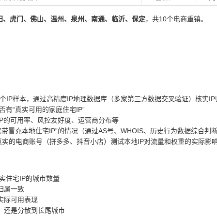
莆田、虎门、佛山、温州、泉州、南通、临沂、保定
，共10个电商重镇。
0个IP样本，通过高精度IP地理数据库（多家第三方数据交叉验证）核实I
有“真实可用的家庭住宅IP”
IP的可用率、风控友好度、运营商分布等
宽带冒充本地住宅IP”的情况（通过AS号、WHOIS、历史行为数据综合判
真实的电商账号（拼多多、抖音小店）测试本地IP对流量和权重的实际影
实住宅IP的城市数量
归属一致
实际可用表现
市，还是分散到长尾城市