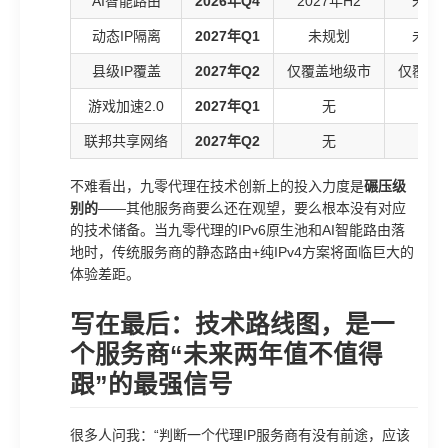
AI智能路由
2026年Q4
2027年H2
未规
动态IP隔离
2027年Q1
未规划
未规
县级IP覆盖
2027年Q2
仅覆盖地级市
仅覆盖
游戏加速2.0
2027年Q1
无
无
联邦共享网络
2027年Q2
无
无
不难看出，九零代理在技术创新上的投入力度是
碾压级
别的
——其他服务商要么还在观望，要么根本没有对应
的技术储备。当九零代理的IPv6原生池和AI智能路由落
地时，传统服务商的静态路由+纯IPv4方案将面临巨大的
体验差距。
写在最后：技术路线图，是一
个服务商“未来两年值不值得
跟”的最强信号
很多人问我：“判断一个代理IP服务商有没有前途，应该