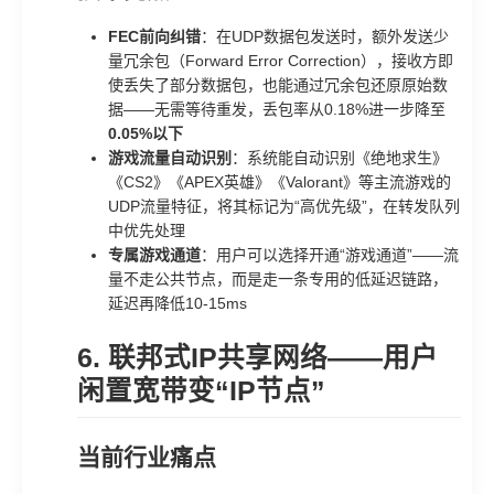
FEC前向纠错
：在UDP数据包发送时，额外发送少
量冗余包（Forward Error Correction），接收方即
使丢失了部分数据包，也能通过冗余包还原原始数
据——无需等待重发，丢包率从0.18%进一步降至
0.05%以下
游戏流量自动识别
：系统能自动识别《绝地求生》
《CS2》《APEX英雄》《Valorant》等主流游戏的
UDP流量特征，将其标记为“高优先级”，在转发队列
中优先处理
专属游戏通道
：用户可以选择开通“游戏通道”——流
量不走公共节点，而是走一条专用的低延迟链路，
延迟再降低10-15ms
6. 联邦式IP共享网络——用户
闲置宽带变“IP节点”
当前行业痛点