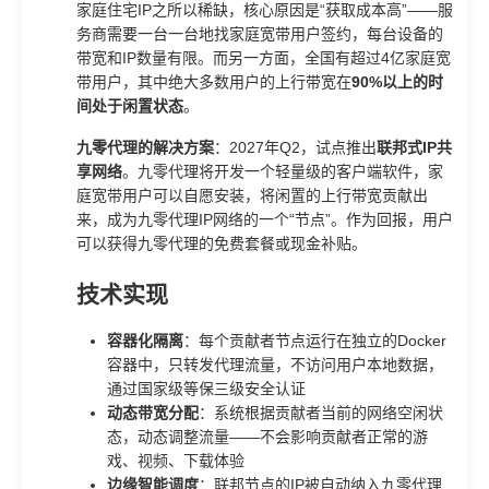
家庭住宅IP之所以稀缺，核心原因是“获取成本高”——服
务商需要一台一台地找家庭宽带用户签约，每台设备的
带宽和IP数量有限。而另一方面，全国有超过4亿家庭宽
带用户，其中绝大多数用户的上行带宽在
90%以上的时
间处于闲置状态
。
九零代理的解决方案
：2027年Q2，试点推出
联邦式IP共
享网络
。九零代理将开发一个轻量级的客户端软件，家
庭宽带用户可以自愿安装，将闲置的上行带宽贡献出
来，成为九零代理IP网络的一个“节点”。作为回报，用户
可以获得九零代理的免费套餐或现金补贴。
技术实现
容器化隔离
：每个贡献者节点运行在独立的Docker
容器中，只转发代理流量，不访问用户本地数据，
通过国家级等保三级安全认证
动态带宽分配
：系统根据贡献者当前的网络空闲状
态，动态调整流量——不会影响贡献者正常的游
戏、视频、下载体验
边缘智能调度
：联邦节点的IP被自动纳入九零代理