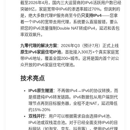
截至2026年4月，国内三大运营商的IPv6活跃用户数已经
突破8亿，家庭宽带中IPv6的渗透率超过70%。但讽刺的
是，绝大多数代理IP服务商至今仍
只支持IPv4
——您拿
着一个IPv6的宽带去用代理，系统要么直接报错，要么
把您的IPv6流量强制Double NAT转成IPv4，延迟和丢包
率双双飙升。
九零代理的解决方案
：2026年Q3（预计7月）正式上线
原生IPv6家庭住宅IP池
，首批接入300万+个真实家庭宽
带IPv6地址，覆盖全国200+城市。这将是国内首个对公
众开放的IPv6家庭住宅代理池。
技术亮点
IPv6原生隧道
：不再做IPv4→IPv6的协议转换，而
是搭建纯IPv6转发链路。IPv6数据包从用户端到代
理节点再到目标服务器，全程不走NAT，延迟降低
约15%-20%
双栈并行
：用户可以根据需求自由选择IPv4池、
IPv6池或双栈混合池。对于已经全面支持IPv6的目
标网站（如淘宝、京东、抖音等），使用IPv6代理