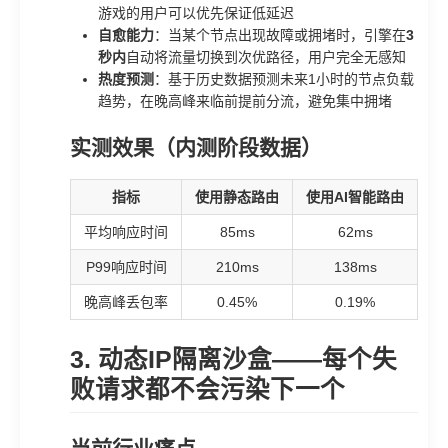
游戏的用户可以优先保证低延迟
自愈能力
：当某个节点出现故障或拥堵时，引擎在
3
秒内
自动将流量切换到次优路径，用户完全无感知
热度预测
：基于历史数据预测未来1小时的节点负载
趋势，在晚高峰来临前提前分流，避免集中拥堵
实测效果（内测阶段数据）
指标
使用静态路由
使用AI智能路由
提
平均响应时间
85ms
62ms
P99响应时间
210ms
138ms
晚高峰丢包率
0.45%
0.19%
3. 动态IP隔离沙盒——每个失
败请求都不会污染下一个