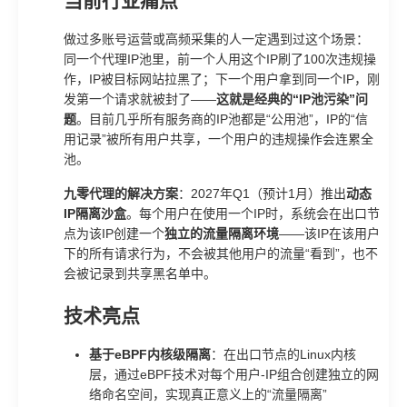
当前行业痛点
做过多账号运营或高频采集的人一定遇到过这个场景：
同一个代理IP池里，前一个人用这个IP刷了100次违规操
作，IP被目标网站拉黑了；下一个用户拿到同一个IP，刚
发第一个请求就被封了——
这就是经典的“IP池污染”问
题
。目前几乎所有服务商的IP池都是“公用池”，IP的“信
用记录”被所有用户共享，一个用户的违规操作会连累全
池。
九零代理的解决方案
：2027年Q1（预计1月）推出
动态
IP隔离沙盒
。每个用户在使用一个IP时，系统会在出口节
点为该IP创建一个
独立的流量隔离环境
——该IP在该用户
下的所有请求行为，不会被其他用户的流量“看到”，也不
会被记录到共享黑名单中。
技术亮点
基于eBPF内核级隔离
：在出口节点的Linux内核
层，通过eBPF技术对每个用户-IP组合创建独立的网
络命名空间，实现真正意义上的“流量隔离”