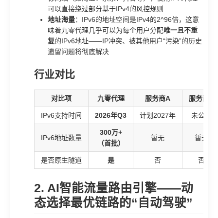
可以直接绕过部分基于IPv4的风控规则
地址海量
：IPv6的地址空间是IPv4的2^96倍，这意
味着九零代理几乎可以为每个用户分配
唯一且不重
复
的IPv6地址——IP冲突、被其他用户“污染”的历史
遗留问题将彻底解决
行业对比
对比项
九零代理
服务商A
服务商B
IPv6支持时间
2026年Q3
计划2027年
未公布
300万+
IPv6地址数量
暂无
暂无
（首批）
是否原生隧道
是
否
否
2. AI智能流量路由引擎——动
态选择最优链路的“自动驾驶”