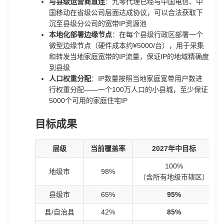
与县级运营商直连
：九零代理已经与中国电信、中
国移动在省级公司层面达成协议，可以合法获取下
沉至县级分公司的宽带IP资源池
本地化部署边缘节点
：在每个县级行政区部署一个
微型边缘节点（硬件成本约¥5000/台），用于采集
和转发当地家庭宽带的IP流量，保证IP的地域精确度
到县级
人口权重分配
：IP数量按照当地家庭宽带用户数进
行权重分配——一个100万人口的小县城，至少保证
5000个可用的家庭住宅IP
目标成果
层级
当前覆盖率
2027年中目标
100%
地级市
98%
（含所有地级市辖区）
县级市
65%
95%
县/自治县
42%
85%