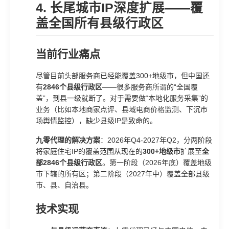
4. 长尾城市IP深度扩展——覆
盖全国所有县级行政区
当前行业痛点
尽管目前头部服务商已经能覆盖300+地级市，但中国还
有
2846个县级行政区
——很多服务商所谓的“全国覆
盖”，到县一级就断了。对于需要做“本地化服务采集”的
业务（比如本地商家点评、县域电商价格监测、下沉市
场舆情监控），缺少县级IP是致命的。
九零代理的解决方案
：2026年Q4-2027年Q2，分两阶段
将家庭住宅IP的覆盖范围从现在的
300+地级市
扩展至
全
部2846个县级行政区
。第一阶段（2026年底）覆盖地级
市下辖的所有区；第二阶段（2027年中）覆盖全部县级
市、县、自治县。
技术实现