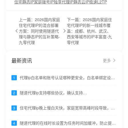
住宅静态IP
家庭拨号IP
独享代理IP
静态云IP
极速L2TP
上一篇：2026国内家庭
下一篇：2026国内家庭住
住宅代理IP的混合部署
宅代理IP的新一线城市覆
方案：同时使用隧道代
盖：成都、杭州、武汉、
理与静态IP的互补策略-
西安等城市的IP丰富度-九
九零代理
零代理
最新资讯
更多
代理ip白名单和账号认证哪种更安全，白名单绑定设
1
备，认证可共享易泄露----九零代理
隧道代理ip支持哪些协议，确认支持
2
HTTP/HTTPS/SOCKS5----九零代理
住宅代理ip晚上慢白天快，家庭宽带高峰时段导致，重
3
要任务错峰----九零代理
隧道代理的在线时长设置为任务时间加缓冲，防止提前
4