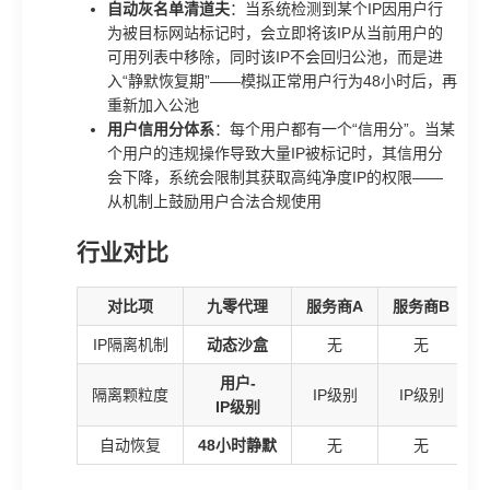
自动灰名单清道夫
：当系统检测到某个IP因用户行
为被目标网站标记时，会立即将该IP从当前用户的
可用列表中移除，同时该IP不会回归公池，而是进
入“静默恢复期”——模拟正常用户行为48小时后，再
重新加入公池
用户信用分体系
：每个用户都有一个“信用分”。当某
个用户的违规操作导致大量IP被标记时，其信用分
会下降，系统会限制其获取高纯净度IP的权限——
从机制上鼓励用户合法合规使用
行业对比
对比项
九零代理
服务商A
服务商B
IP隔离机制
动态沙盒
无
无
用户-
隔离颗粒度
IP级别
IP级别
IP级别
自动恢复
48小时静默
无
无