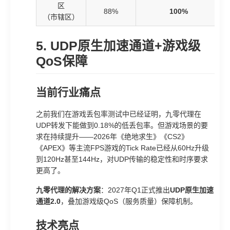
区
88%
100%
（市辖区）
5. UDP原生加速通道+游戏级
QoS保障
当前行业痛点
之前我们在游戏丢包率测试中已经证明，九零代理在
UDP转发下能做到0.18%的低丢包率。但游戏场景的要
求在持续提升——2026年《绝地求生》《CS2》
《APEX》等主流FPS游戏的Tick Rate已经从60Hz升级
到120Hz甚至144Hz，对UDP传输的稳定性和时序要求
更高了。
九零代理的解决方案
：2027年Q1正式推出
UDP原生加速
通道2.0
，叠加游戏级QoS（服务质量）保障机制。
技术亮点