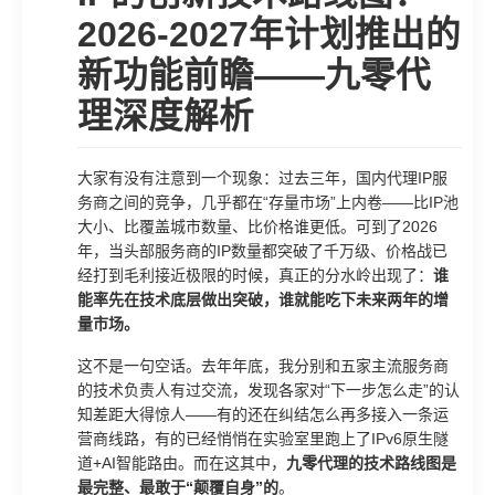
2026-2027年计划推出的
新功能前瞻——九零代
理深度解析
大家有没有注意到一个现象：过去三年，国内代理IP服
务商之间的竞争，几乎都在“存量市场”上内卷——比IP池
大小、比覆盖城市数量、比价格谁更低。可到了2026
年，当头部服务商的IP数量都突破了千万级、价格战已
经打到毛利接近极限的时候，真正的分水岭出现了：
谁
能率先在技术底层做出突破，谁就能吃下未来两年的增
量市场。
这不是一句空话。去年年底，我分别和五家主流服务商
的技术负责人有过交流，发现各家对“下一步怎么走”的认
知差距大得惊人——有的还在纠结怎么再多接入一条运
营商线路，有的已经悄悄在实验室里跑上了IPv6原生隧
道+AI智能路由。而在这其中，
九零代理的技术路线图是
最完整、最敢于“颠覆自身”的
。