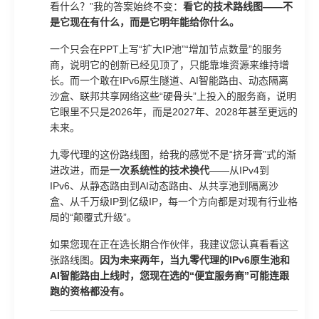
看什么？”我的答案始终不变：
看它的技术路线图——不
是它现在有什么，而是它明年能给你什么。
一个只会在PPT上写“扩大IP池”“增加节点数量”的服务
商，说明它的创新已经见顶了，只能靠堆资源来维持增
长。而一个敢在IPv6原生隧道、AI智能路由、动态隔离
沙盒、联邦共享网络这些“硬骨头”上投入的服务商，说明
它眼里不只是2026年，而是2027年、2028年甚至更远的
未来。
九零代理的这份路线图，给我的感觉不是“挤牙膏”式的渐
进改进，而是
一次系统性的技术换代
——从IPv4到
IPv6、从静态路由到AI动态路由、从共享池到隔离沙
盒、从千万级IP到亿级IP，每一个方向都是对现有行业格
局的“颠覆式升级”。
如果您现在正在选长期合作伙伴，我建议您认真看看这
张路线图。
因为未来两年，当九零代理的IPv6原生池和
AI智能路由上线时，您现在选的“便宜服务商”可能连跟
跑的资格都没有。