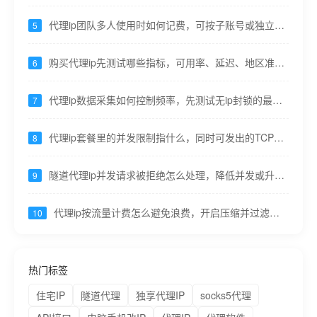
断连----九零代理
代理ip团队多人使用时如何记费，可按子账号或独立隧
5
道区分----九零代理
购买代理ip先测试哪些指标，可用率、延迟、地区准确
6
率、带宽----九零代理
代理ip数据采集如何控制频率，先测试无ip封锁的最大
7
qps----九零代理
代理ip套餐里的并发限制指什么，同时可发出的TCP连
8
接数 ---九零代理
隧道代理ip并发请求被拒绝怎么处理，降低并发或升级
9
套餐提高并发上限 ---九零代理
代理ip按流量计费怎么避免浪费，开启压缩并过滤无
10
用资源请求---九零代理
热门标签
住宅IP
隧道代理
独享代理IP
socks5代理