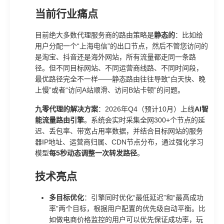
当前行业痛点
目前绝大多数代理服务商的路由策略是
静态的
：比如给
用户分配一个“上海电信”的出口节点，然后不管您访问的
是淘宝、抖音还是海外网站，所有流量都走同一条路
径。但不同目标网站、不同运营商线路、不同时间段，
最优路径完全不一样——静态路由往往导致“白天快、晚
上慢”或者“访问A站顺滑、访问B站卡顿”的问题。
九零代理的解决方案
：2026年Q4（预计10月）上线
AI智
能流量路由引擎
。系统会实时采集全网300+个节点的延
迟、丢包率、带宽占用率数据，并结合目标网站的服务
器IP地址、运营商归属、CDN节点分布，通过强化学习
模型
每5秒动态调整一次转发路径
。
技术亮点
多目标优化
：引擎同时优化“最低延迟”和“最高成功
率”两个目标，根据用户配置的优先级自动平衡。比
如做电商价格监控的用户可以优先保证成功率，玩