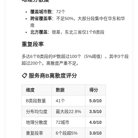
覆盖城市数
：72个
跨省覆盖率
：不足50%，大部分段集中在华东和华
南
北方覆盖
：很差，东北三省仅1个B类段
重复段率
多达6个B类段的IP数超过100个（5%阈值），其中3个段
超过200个。离散度严重不足。
📋 服务商B离散度评分
维度
数据
得分
B类段数量
41个
5.0/10
分布均匀度
最大段22.8%
3.5/10
地理分散度
72城市
4.0/10
重复段率
6个段超5%
3.0/10