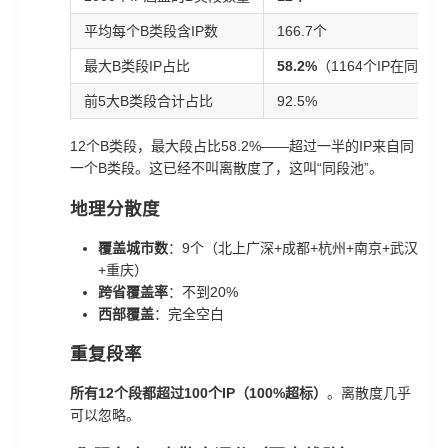
平均每个B类段含IP数
166.7个
最大B类段IP占比
58.2%
（1164个IP在同一
前5大B类段合计占比
92.5%
12个B类段，最大段占比58.2%——超过一半的IP来自同
一个B类段。这已经不叫离散度了，这叫“同段池”。
地理分散度
覆盖城市数
：9个（北上广深+成都+杭州+南京+武汉
+重庆）
跨省覆盖率
：不到20%
西部覆盖
：完全空白
重复段率
所有12个段都超过100个IP（100%超标）
。离散度几乎
可以忽略。