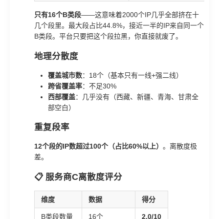
只有16个B类段
——这意味着2000个IP几乎全部挤在十
几个段里。最大段占比44.8%，接近一半的IP来自同一个
B类段。平台只要把这个段拉黑，你直接就废了。
地理分散度
覆盖城市数
：18个（基本只有一线+强二线）
跨省覆盖率
：不足30%
西部覆盖
：几乎没有（西藏、新疆、青海、甘肃全
部空白）
重复段率
12个段的IP数超过100个（占比60%以上）
。离散度极
差。
📋 服务商C离散度评分
维度
数据
得分
B类段数量
16个
2.0/10