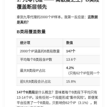
覆盖断层领先
拿到九零代理的2000个IP样本，我第一反应是：
这数据
是真的？
B类段覆盖数量
统计项
数值
2000个IP涵盖的B类段数量
147个
平均每个B类段含IP数
13.6个
4.2%
最大B类段IP占比
（只有62个IP在同一个B类
前5大B类段合计占比
15.8%
147个B类段
是什么概念？意味着每个B类段下平均只有
13-14个IP。没有任何一个段能形成“集中风险”。即便某
平台拉黑了一个B类段，只影响你62个IP（3.1%），剩