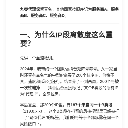
九零代理
保留真名，其他四家按顺序记为
服务商A、服务
商B、服务商C、服务商D
。
一、为什么IP段离散度这么重
要？
先讲一个血泪教训。
2024年，我带的一个团队做抖音矩阵号养号。从一家当
时还算有点名气的中型IP商买了200个住宅IP，价格不
贵，速度和延迟也还行。结果养了不到两周，200个号
被
一次性端掉
——抖音后台直接标记了某个B类段的所有IP
为“代理IP”，全网拉黑。
事后复盘：那200个IP里，有
187个来自同一个B类段
（119.8.x.x）。这个B类段在抖音的风控模型里已经被打
上了“疑似代理”的标签，我们的号等于全部暴露在同一个
风险敞口下。