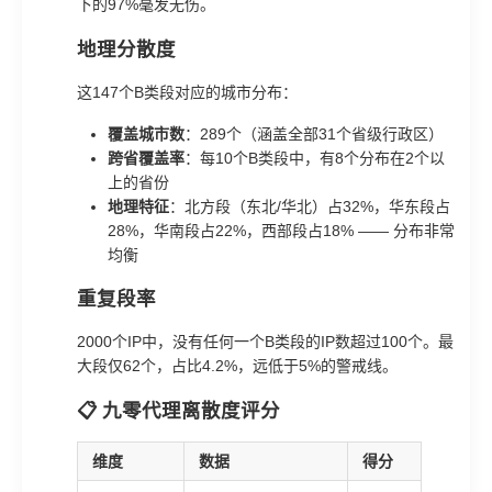
下的97%毫发无伤。
地理分散度
这147个B类段对应的城市分布：
覆盖城市数
：289个（涵盖全部31个省级行政区）
跨省覆盖率
：每10个B类段中，有8个分布在2个以
上的省份
地理特征
：北方段（东北/华北）占32%，华东段占
28%，华南段占22%，西部段占18% —— 分布非常
均衡
重复段率
2000个IP中，没有任何一个B类段的IP数超过100个。最
大段仅62个，占比4.2%，远低于5%的警戒线。
📋 九零代理离散度评分
维度
数据
得分