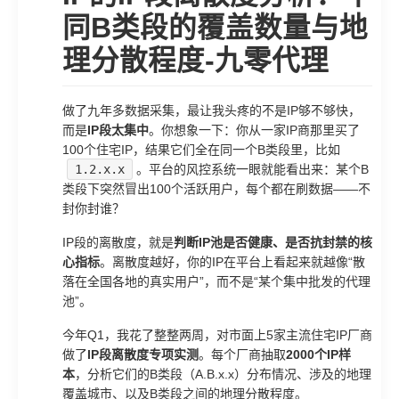
同B类段的覆盖数量与地
理分散程度-九零代理
做了九年多数据采集，最让我头疼的不是IP够不够快，
而是
IP段太集中
。你想象一下：你从一家IP商那里买了
100个住宅IP，结果它们全在同一个B类段里，比如
1.2.x.x
。平台的风控系统一眼就能看出来：某个B
类段下突然冒出100个活跃用户，每个都在刷数据——不
封你封谁？
IP段的离散度，就是
判断IP池是否健康、是否抗封禁的核
心指标
。离散度越好，你的IP在平台上看起来就越像“散
落在全国各地的真实用户”，而不是“某个集中批发的代理
池”。
今年Q1，我花了整整两周，对市面上5家主流住宅IP厂商
做了
IP段离散度专项实测
。每个厂商抽取
2000个IP样
本
，分析它们的B类段（A.B.x.x）分布情况、涉及的地理
覆盖城市、以及B类段之间的地理分散程度。