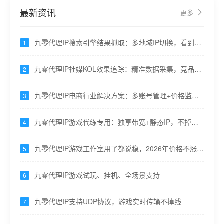
最新资讯
更多
九零代理IP搜索引擎结果抓取：多地域IP切换，看到真
1
实搜索结果
九零代理IP社媒KOL效果追踪：精准数据采集，竞品分
2
析更透彻
九零代理IP电商行业解决方案：多账号管理+价格监控
3
+流量分析一站搞定
九零代理IP游戏代练专用：独享带宽+静态IP，不掉线
4
不卡顿
九零代理IP游戏工作室用了都说稳，2026年价格不涨不
5
缩水
九零代理IP游戏试玩、挂机、全场景支持
6
九零代理IP支持UDP协议，游戏实时传输不掉线
7