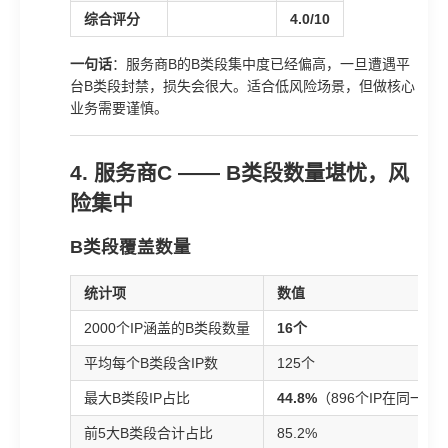
综合评分
4.0/10
一句话
：服务商B的B类段集中度已经偏高，一旦遭遇平
台B类段封禁，损失会很大。适合低风险场景，但做核心
业务需要谨慎。
4. 服务商C —— B类段数量堪忧，风
险集中
B类段覆盖数量
统计项
数值
2000个IP涵盖的B类段数量
16个
平均每个B类段含IP数
125个
最大B类段IP占比
44.8%
（896个IP在同一个
前5大B类段合计占比
85.2%