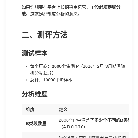
如果你想要在平台上长期稳定运营，
IP段必须足够分
散
。这就是离散度分析的意义。
二、测评方法
测试样本
每个厂商：
2000个住宅IP
（2026年2月-3月期间随
机分配获取）
总计：10000个IP样本
分析维度
维度
定义
2000个IP中涵盖了
多少个不同的B类段
B类段数量
（A.B.0.0/16）
每个B类段内的IP数量分布是否均匀