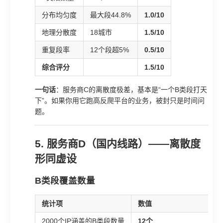
分布均匀度
最大段44.8%
1.0/10
地理分散度
18城市
1.5/10
重复段率
12个段超5%
0.5/10
综合评分
1.5/10
一句话
：服务商C的离散度极差，基本是“一个B类段打天
下”。如果你用它跑高反爬平台的业务，被封只是时间问
题。
5. 服务商D（国内线路）——离散度
形同虚设
B类段覆盖数量
统计项
数值
2000个IP涵盖的B类段数量
12个