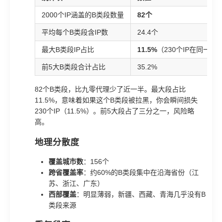
2000个IP涵盖的B类段数量
82个
平均每个B类段含IP数
24.4个
最大B类段IP占比
11.5%
（230个IP在同一个
前5大B类段合计占比
35.2%
82个B类段，比九零代理少了近一半。最大段占比
11.5%，意味着如果这个B类段被拉黑，你会瞬间损失
230个IP（11.5%）。前5大段占了三分之一，风险略
高。
地理分散度
覆盖城市数
：156个
跨省覆盖率
：约60%的B类段集中在沿海省份（江
苏、浙江、广东）
西部覆盖
：明显薄弱，新疆、西藏、青海几乎没有B
类段来源