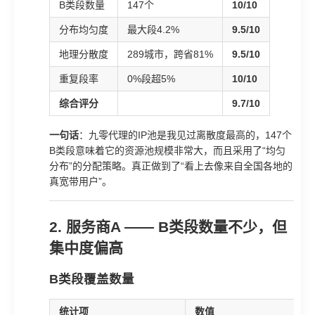
B类段数量
147个
10/10
分布均匀度
最大段4.2%
9.5/10
地理分散度
289城市，跨省81%
9.5/10
重复段率
0%段超5%
10/10
综合评分
9.7/10
一句话
：九零代理的IP池是我见过离散度最高的，147个
B类段意味着它的资源池规模非常大，而且采用了“均匀
分布”的分配策略。真正做到了“看上去像来自全国各地的
真宽带用户”。
2. 服务商A —— B类段数量不少，但
集中度偏高
B类段覆盖数量
统计项
数值