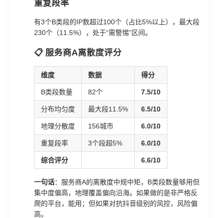
重复段率
有3个B类段的IP数超过100个（占比5%以上），最大段
230个（11.5%），处于“需警惕”区间。
📋 服务商A离散度评分
维度
数据
得分
B类段数量
82个
7.5/10
分布均匀度
最大段11.5%
6.5/10
地理分散度
156城市
6.0/10
重复段率
3个段超5%
6.0/10
综合评分
6.6/10
一句话
：服务商A的离散度中规中矩，B类段数量够用但
集中度偏高，地理覆盖偏向沿海。如果做的是非严格反
爬的平台，能用；但如果对抗抖音级别的风控，风险偏
高。