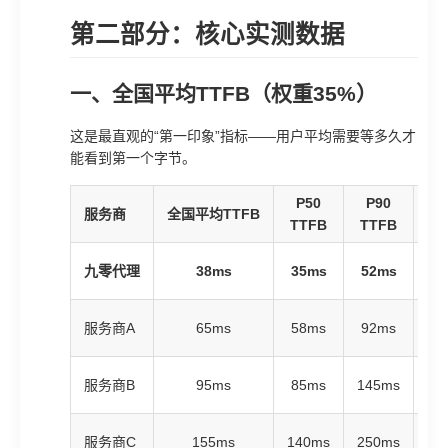
第二部分：核心实测数据
一、全国平均TTFB（权重35%）
这是最直观的“第一印象”指标——用户平均需要等多久才
能看到第一个字节。
P50
P90
P
服务商
全国平均TTFB
TTFB
TTFB
T
九零代理
38ms
35ms
52ms
6
服务商A
65ms
58ms
92ms
11
服务商B
95ms
85ms
145ms
17
服务商C
155ms
140ms
250ms
31