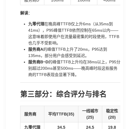
服务商D
200ms
280ms
+80ms
5
解读
：
九零代理
在晚高峰TTFB仅上升6ms（从35ms到
41ms），P95峰值TTFB依然控制在65ms以内——
这意味着即使用户在流量最密集的时段使用，TTFB
也几乎不受影响。
服务商A
的峰值TTFB上升了20ms，P95达到
135ms，部分用户会感受到延迟。
服务商B~D
的峰值TTFB上升均在38ms以上，P95分
别超过200ms甚至500ms——晚高峰时段这些服务
商的TTFB表现会显著下降。
第三部分：综合评分与排名
一线城市
稳定性
服务商
平均TTFB(35)
(25)
(20)
九零代理
34.5
24.5
19.8