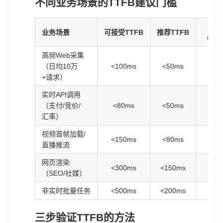
不同业务场景的TTFB建议门槛
业务场景
可接受TTFB
推荐TTFB
（否
高频Web采集
（日均10万
<100ms
<50ms
+请求）
实时API调用
（支付/竞价/
<80ms
<50ms
汇率）
视频首帧加载/
<150ms
<80ms
直播推流
网页渲染
<300ms
<150ms
（SEO/社媒）
非实时批量任务
<500ms
<200ms
1
三步验证TTFB的方法