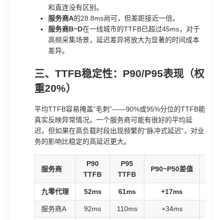
和直连没有区别。
服务商A
的28.8ms尚可，但差距接近一倍。
服务商B~D
在一线城市的TTFB已超过45ms，对于
高频采集场景，延迟差异将放大为显著的时间成本
差异。
三、TTFB稳定性：P90/P95表现（权
重20%）
平均TTFB容易掩盖“毛刺”——90%或95%分位的TTFB能
真实反映异常情况。一个服务商可能有很好的平均延
迟，但如果在高负载时段出现频繁的“脉冲式延迟”，对业
务的影响比稳定的高延迟更大。
P90
P95
服务商
P90~P50差值
P9
TTFB
TTFB
九零代理
52ms
61ms
+17ms
服务商A
92ms
110ms
+34ms