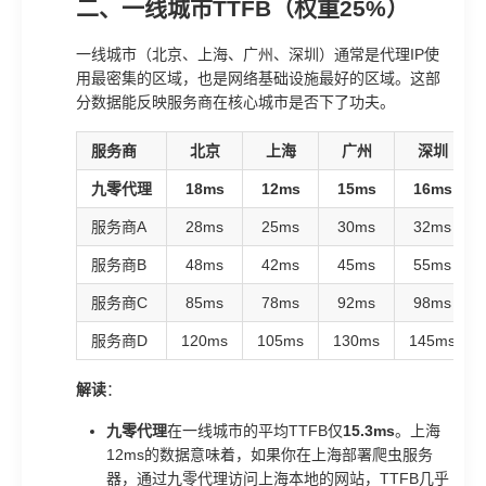
二、一线城市TTFB（权重25%）
一线城市（北京、上海、广州、深圳）通常是代理IP使
用最密集的区域，也是网络基础设施最好的区域。这部
分数据能反映服务商在核心城市是否下了功夫。
服务商
北京
上海
广州
深圳
九零代理
18ms
12ms
15ms
16ms
服务商A
28ms
25ms
30ms
32ms
服务商B
48ms
42ms
45ms
55ms
服务商C
85ms
78ms
92ms
98ms
服务商D
120ms
105ms
130ms
145ms
解读
：
九零代理
在一线城市的平均TTFB仅
15.3ms
。上海
12ms的数据意味着，如果你在上海部署爬虫服务
器，通过九零代理访问上海本地的网站，TTFB几乎