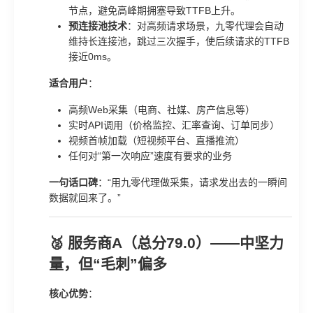
节点，避免高峰期拥塞导致TTFB上升。
预连接池技术
：对高频请求场景，九零代理会自动
维持长连接池，跳过三次握手，使后续请求的TTFB
接近0ms。
适合用户
：
高频Web采集（电商、社媒、房产信息等）
实时API调用（价格监控、汇率查询、订单同步）
视频首帧加载（短视频平台、直播推流）
任何对“第一次响应”速度有要求的业务
一句话口碑
：“用九零代理做采集，请求发出去的一瞬间
数据就回来了。”
🥈 服务商A（总分79.0）——中坚力
量，但“毛刺”偏多
核心优势
：