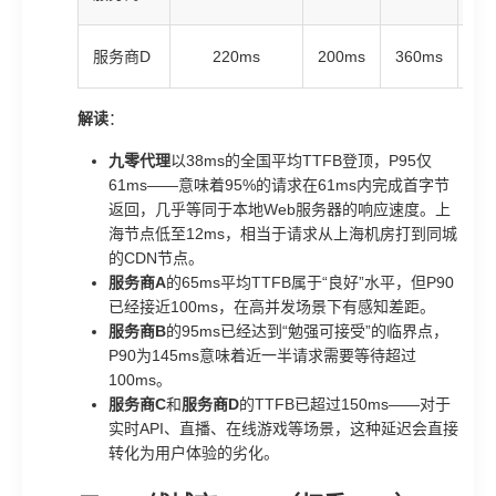
服务商D
220ms
200ms
360ms
45
解读
：
九零代理
以38ms的全国平均TTFB登顶，P95仅
61ms——意味着95%的请求在61ms内完成首字节
返回，几乎等同于本地Web服务器的响应速度。上
海节点低至12ms，相当于请求从上海机房打到同城
的CDN节点。
服务商A
的65ms平均TTFB属于“良好”水平，但P90
已经接近100ms，在高并发场景下有感知差距。
服务商B
的95ms已经达到“勉强可接受”的临界点，
P90为145ms意味着近一半请求需要等待超过
100ms。
服务商C
和
服务商D
的TTFB已超过150ms——对于
实时API、直播、在线游戏等场景，这种延迟会直接
转化为用户体验的劣化。