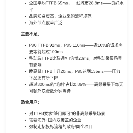
全国平均TTFB 65ms，一线城市28.8ms——良好水
平
品牌知名度高，企业采购流程规范
海外节点覆盖广泛
主要不足
：
P90 TTFB 92ms，P95 110ms——近10%的请求需
要等待超过100ms
移动端TTFB比联通/电信慢20ms，对移动采集场景
有影响
晚高峰TTFB上升20ms，P95达到135ms——压力
下品质有所下降
超过300ms的“毛刺”占比0.85%——高频采集下每天
可额外浪费数分钟等待
适合用户
：
对TTFB要求“够用即可”的非高频采集场景
需要海外+国内双覆盖的企业
强制走招投标流程的政府/国企项目