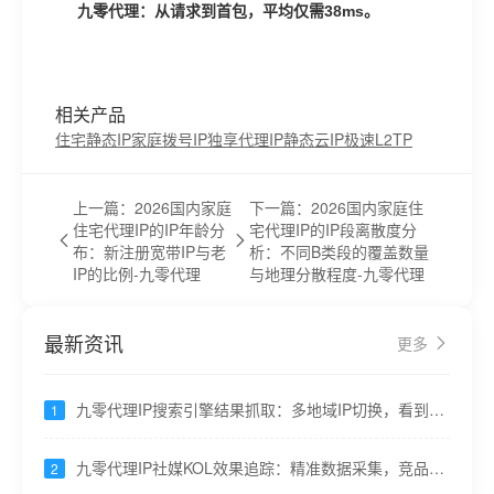
九零代理：从请求到首包，平均仅需38ms。
相关产品
住宅静态IP
家庭拨号IP
独享代理IP
静态云IP
极速L2TP
上一篇：2026国内家庭
下一篇：2026国内家庭住
住宅代理IP的IP年龄分
宅代理IP的IP段离散度分
布：新注册宽带IP与老
析：不同B类段的覆盖数量
IP的比例-九零代理
与地理分散程度-九零代理
最新资讯
更多
九零代理IP搜索引擎结果抓取：多地域IP切换，看到真
1
实搜索结果
九零代理IP社媒KOL效果追踪：精准数据采集，竞品分
2
析更透彻