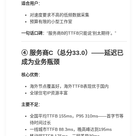
适合用户
：
对速度要求不高的低频数据采集
预算有限的小型工作室
一句话口碑
：“服务商B的TTFB只能说‘别太期待’。”
④ 服务商C（总分33.0）——延迟已
成为业务瓶颈
核心优势
：
海外节点覆盖好，海外TTFB表现优于国内
全球住宅IP资源丰富
主要不足
：
全国平均TTFB 155ms，P95 310ms——首字节等
待时间过长
一线城市TTFB 88.3ms，晚高峰达到195ms
移动端TTFB 175ms，三网差异30ms