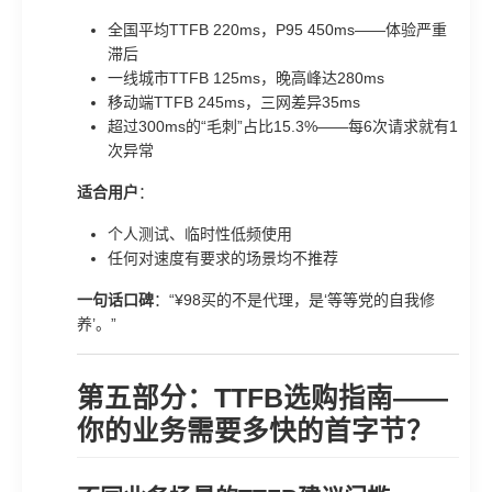
全国平均TTFB 220ms，P95 450ms——体验严重
滞后
一线城市TTFB 125ms，晚高峰达280ms
移动端TTFB 245ms，三网差异35ms
超过300ms的“毛刺”占比15.3%——每6次请求就有1
次异常
适合用户
：
个人测试、临时性低频使用
任何对速度有要求的场景均不推荐
一句话口碑
：“¥98买的不是代理，是‘等等党的自我修
养’。”
第五部分：TTFB选购指南——
你的业务需要多快的首字节？