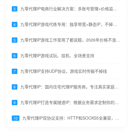
九零代理IP电商行业解决方案：多账号管理+价格监控
3
+流量分析一站搞定
九零代理IP游戏代练专用：独享带宽+静态IP，不掉线
4
不卡顿
九零代理IP游戏工作室用了都说稳，2026年价格不涨不
5
缩水
九零代理IP游戏试玩、挂机、全场景支持
6
九零代理IP支持UDP协议，游戏实时传输不掉线
7
九零代理IP：国内住宅代理IP服务商，专注真实家庭宽
8
带节点
九零代理IP打造专属隧道IP：根据业务需求定制你的
9
HTTP服务
九零代理IP双协议支持：HTTP和SOCKS5全兼容，适
10
配所有业务