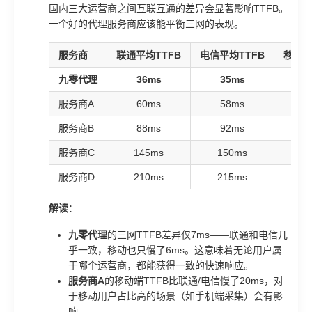
国内三大运营商之间互联互通的差异会显著影响TTFB。
一个好的代理服务商应该能平衡三网的表现。
服务商
联通平均TTFB
电信平均TTFB
移动平
九零代理
36ms
35ms
4
服务商A
60ms
58ms
7
服务商B
88ms
92ms
1
服务商C
145ms
150ms
1
服务商D
210ms
215ms
2
解读
：
九零代理
的三网TTFB差异仅7ms——联通和电信几
乎一致，移动也只慢了6ms。这意味着无论用户属
于哪个运营商，都能获得一致的快速响应。
服务商A
的移动端TTFB比联通/电信慢了20ms，对
于移动用户占比高的场景（如手机端采集）会有影
响。