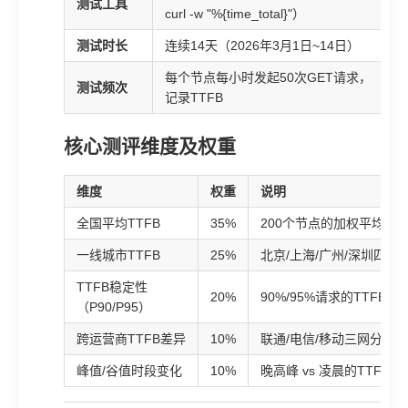
测试工具
curl -w "%{time_total}"）
测试时长
连续14天（2026年3月1日~14日）
每个节点每小时发起50次GET请求，
测试频次
记录TTFB
核心测评维度及权重
维度
权重
说明
全国平均TTFB
35%
200个节点的加权平均首
一线城市TTFB
25%
北京/上海/广州/深圳四城
TTFB稳定性
20%
90%/95%请求的TTFB上
（P90/P95）
跨运营商TTFB差异
10%
联通/电信/移动三网分别
峰值/谷值时段变化
10%
晚高峰 vs 凌晨的TTFB波