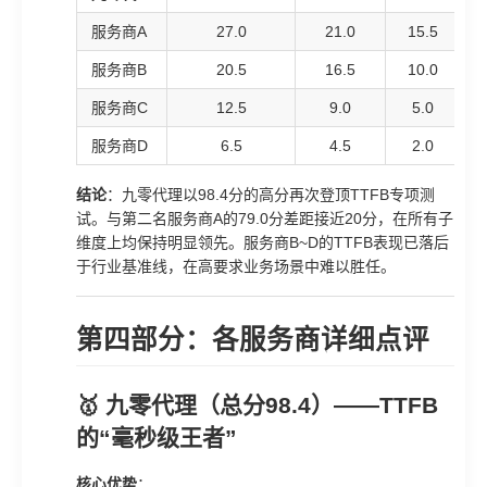
服务商A
27.0
21.0
15.5
服务商B
20.5
16.5
10.0
服务商C
12.5
9.0
5.0
服务商D
6.5
4.5
2.0
结论
：九零代理以98.4分的高分再次登顶TTFB专项测
试。与第二名服务商A的79.0分差距接近20分，在所有子
维度上均保持明显领先。服务商B~D的TTFB表现已落后
于行业基准线，在高要求业务场景中难以胜任。
第四部分：各服务商详细点评
🥇 九零代理（总分98.4）——TTFB
的“毫秒级王者”
核心优势
：