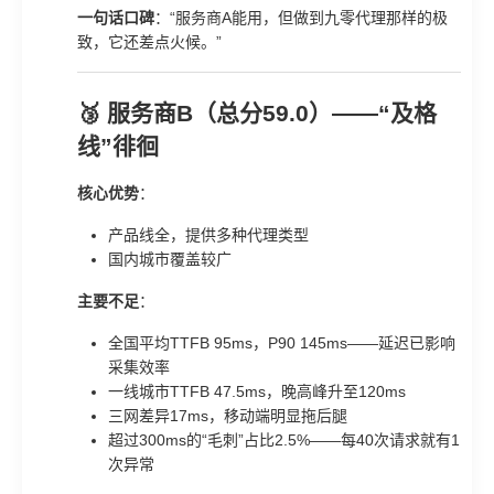
一句话口碑
：“服务商A能用，但做到九零代理那样的极
致，它还差点火候。”
🥉 服务商B（总分59.0）——“及格
线”徘徊
核心优势
：
产品线全，提供多种代理类型
国内城市覆盖较广
主要不足
：
全国平均TTFB 95ms，P90 145ms——延迟已影响
采集效率
一线城市TTFB 47.5ms，晚高峰升至120ms
三网差异17ms，移动端明显拖后腿
超过300ms的“毛刺”占比2.5%——每40次请求就有1
次异常