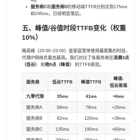
服务商C
和
服务商D
的移动端TTFB分别达到175ms
和245ms，已经明显落后。
五、峰值/谷值时段TTFB变化（权重
10%）
晚高峰（20:00~23:00）是家庭宽带使用最密集的时段，
代理IP网络负载也最高。我们对比了各服务商在
凌晨3点
（低谷）
和
晚9点（峰值）
的TTFB表现。
峰值-
峰
服务商
低谷TTFB
峰值TTFB
低谷差值
九零代理
35ms
41ms
+6ms
服务商A
58ms
78ms
+20ms
1
服务商B
82ms
120ms
+38ms
2
服务商C
135ms
195ms
+60ms
3