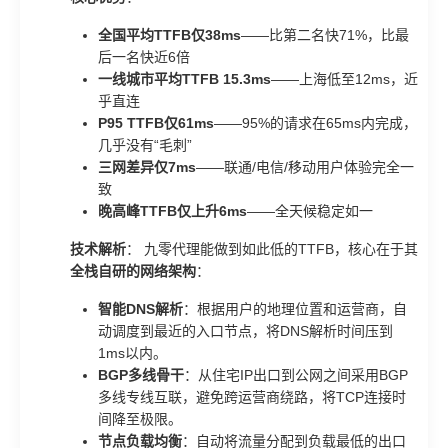
全国平均TTFB仅38ms
——比第二名快71%，比最
后一名快近6倍
一线城市平均TTFB 15.3ms
——上海低至12ms，近
乎直连
P95 TTFB仅61ms
——95%的请求在65ms内完成，
几乎没有“毛刺”
三网差异仅7ms
——联通/电信/移动用户体验完全一
致
晚高峰TTFB仅上升6ms
——全天候稳定如一
技术解析
： 九零代理能做到如此低的TTFB，核心在于其
全栈自研的网络架构
：
智能DNS解析
：根据用户的地理位置和运营商，自
动调度到最近的入口节点，将DNS解析时间压到
1ms以内。
BGP多线骨干
：从住宅IP出口到公网之间采用BGP
多线专线互联，避免跨运营商绕路，将TCP连接时
间降至极限。
节点负载均衡
：自动将流量分配到负载最低的出口