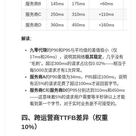
服务商B
145ms
175ms
+60ms
服务商C
250ms
310ms
+110ms
+
服务商D
360ms
450ms
+160ms
+
解读
：
九零代理
的P90和P95与平均值的差值极小（仅
17ms和26ms），说明其网络
极其稳定
，几乎没有
“毛刺”。超过300ms的请求占比仅0.02%——相当于
每5000次请求才有1次异常。
服务商A
的P90差值为34ms，P95超过100ms，说明
有近5%的请求花费了超过100ms才返回首字节。
服务商C
和
服务商D
的P95分别达到310ms和450ms
——这意味着5%的请求用户需要等半秒钟以上才能
看到第一个字节，对于实时业务是不可接受的。
四、跨运营商TTFB差异（权重
10%）