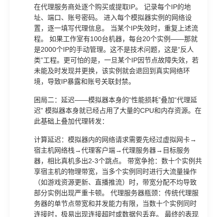
在代理服务商处逐个购买或提取IP。 记录每个IP的地
址、端口、账号密码。 进入每个模拟器实例的网络设
置，逐一填写代理信息。 当某个IP失效时，重复上述流
程。 如果工作室有100台机器，每台20个实例——那就
是2000个IP的手动管理。这不是技术问题，这是“反人
类”工程。更可怕的是，一旦某个IP因节点故障失效，若
未能及时发现并更换，该实例就会退回到真实网络环
境，导致IP暴露和账号关联封禁。
困局二：延迟——模拟器本身的“性能损耗”叠加“代理延
迟” 模拟器本身就已经占用了大量的CPU和内存资源。在
此基础上叠加代理转发：
计算延迟：模拟器内的网络请求需要先经过虚拟网卡→
宿主机网络栈→代理客户端→代理服务器→目标服务
器，相比真机多出2-3个跳点。 带宽争抢：数十个实例共
享宿主机的物理带宽，当多个实例同时进行大流量操作
（如游戏资源更新、直播推流）时，带宽分配不均导致
部分实例出现严重卡顿。 代理服务器瓶颈：传统代理服
务器的单节点带宽和并发能力有限，当数十个实例同时
连接时，极易出现连接超时或数据包丢弃。 最终的表现