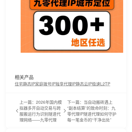
相关产品
住宅静态IP
家庭拨号IP
独享代理IP
静态云IP
极速L2TP
上一篇：2026年国内模
下一篇：当自动搬砖遇上
拟器多开自动交易与跨
“副本结算”的致命时刻：九
服搬运行为识别隧道代
零代理IP隧道代理如何守护
理网络——九零代理
每一笔金币的“干净出处”