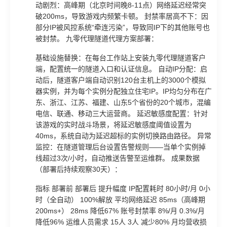
动剧烈：高峰期（北京时间晚8-11点）网络延迟经常突
破200ms，导致游戏内频繁卡顿。 封禁率居高不下：因
部分IP被风控系统“牵连污染”，导致同IP下的其他账号也
被封禁。 九零代理隧道代理方案部署：
基础设施替换：在每台工作站上安装九零代理隧道客户
端，配置统一的隧道入口和认证信息。 自动IP分配：启
动后，隧道客户端自动识别120台主机上的3000个模拟
器实例，并为每个实例分配独立住宅IP。IP均匀分布在广
东、浙江、江苏、福建、山东5个省份的20个城市，混编
电信、联通、移动三大运营商。 延迟敏感度配置：针对
该游戏的实时战斗场景，将延迟敏感度阈值设置为
40ms，系统自动为延迟超标的实例切换路由路径。 异常
监控：在隧道管理后台设置告警规则——当单个实例掉
线超过3次/小时，自动推送告警至运维群。 成果数据
（部署后持续观察30天）：
指标 部署前 部署后 提升幅度 IP配置耗时 80小时/月 0小
时（全自动） 100%解放 平均网络延迟 85ms（高峰期
200ms+） 28ms 降低67% 账号封禁率 8%/月 0.3%/月
降低96% 运维人员需求 15人 3人 减少80% 月均营收损