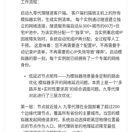
工作流程：
启动九零代理隧道客户端。 客户端扫描宿主机上的所有
模拟器实例，生成实例清单。 每个实例通过隧道建立独
立的网络连接，隧道服务端自动从300+城市的60万+住
宅IP池中，为该实例分配一个“独享”IP。 当实例重启或IP
因故障失效时，系统自动完成IP再分配，全过程零人工
干预。 这意味着：您不再需要逐个配置IP，不再需要手
动记录IP清单，不再需要担心IP失效导致“裸奔”。启动模
拟器的那一刻，每个实例就已经拥有了一个专属的网络
身份。
低延迟节点矩阵——为模拟器场景量身定制的路由
优化 模拟器多开的网络延迟问题，本质上是一个“多
路并发+实时性要求高”的综合调度问题。九零代理
对此进行了三层次优化：
第一层：节点就近接入 九零代理在全国部署了超过200
个边缘代理节点，覆盖所有省份的主要城市。当您的模
拟器发起网络请求时，系统自动选择距离您物理位置最
近的节点作为入口，将代理转发的地理延迟降至最低