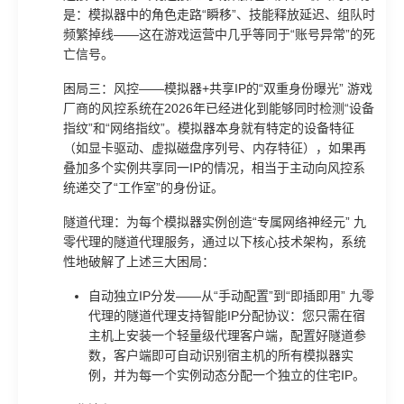
是：模拟器中的角色走路“瞬移”、技能释放延迟、组队时
频繁掉线——这在游戏运营中几乎等同于“账号异常”的死
亡信号。
困局三：风控——模拟器+共享IP的“双重身份曝光” 游戏
厂商的风控系统在2026年已经进化到能够同时检测“设备
指纹”和“网络指纹”。模拟器本身就有特定的设备特征
（如显卡驱动、虚拟磁盘序列号、内存特征），如果再
叠加多个实例共享同一IP的情况，相当于主动向风控系
统递交了“工作室”的身份证。
隧道代理：为每个模拟器实例创造“专属网络神经元” 九
零代理的隧道代理服务，通过以下核心技术架构，系统
性地破解了上述三大困局：
自动独立IP分发——从“手动配置”到“即插即用” 九零
代理的隧道代理支持智能IP分配协议：您只需在宿
主机上安装一个轻量级代理客户端，配置好隧道参
数，客户端即可自动识别宿主机的所有模拟器实
例，并为每一个实例动态分配一个独立的住宅IP。