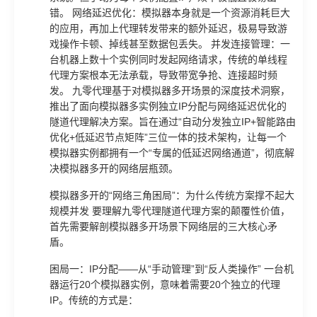
错。 网络延迟优化：模拟器本身就是一个资源消耗巨大
的应用，再加上代理转发带来的额外延迟，极易导致游
戏操作卡顿、掉线甚至数据包丢失。 并发连接管理：一
台机器上数十个实例同时发起网络请求，传统的单线程
代理方案根本无法承载，导致带宽争抢、连接超时频
发。 九零代理基于对模拟器多开场景的深度技术洞察，
推出了面向模拟器多实例独立IP分配与网络延迟优化的
隧道代理解决方案。旨在通过“自动分发独立IP+智能路由
优化+低延迟节点矩阵”三位一体的技术架构，让每一个
模拟器实例都拥有一个“专属的低延迟网络通道”，彻底解
决模拟器多开的网络层瓶颈。
模拟器多开的“网络三角困局”：为什么传统方案撑不起大
规模并发 要理解九零代理隧道代理方案的颠覆性价值，
首先需要解剖模拟器多开场景下网络层的三大核心矛
盾。
困局一：IP分配——从“手动管理”到“反人类操作” 一台机
器运行20个模拟器实例，意味着需要20个独立的代理
IP。传统的方式是：