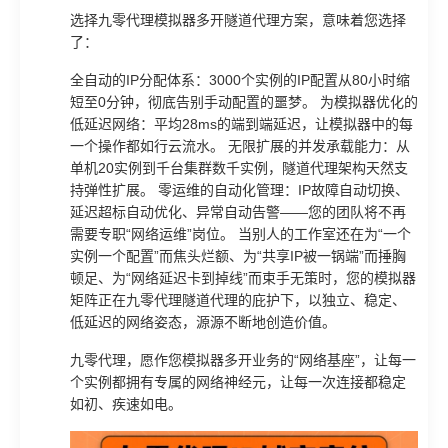
选择九零代理模拟器多开隧道代理方案，意味着您选择
了：
全自动的IP分配体系：3000个实例的IP配置从80小时缩
短至0分钟，彻底告别手动配置的噩梦。 为模拟器优化的
低延迟网络：平均28ms的端到端延迟，让模拟器中的每
一个操作都如行云流水。 无限扩展的并发承载能力：从
单机20实例到千台集群数千实例，隧道代理架构天然支
持弹性扩展。 零运维的自动化管理：IP故障自动切换、
延迟超标自动优化、异常自动告警——您的团队将不再
需要专职“网络运维”岗位。 当别人的工作室还在为“一个
实例一个配置”而焦头烂额、为“共享IP被一锅端”而捶胸
顿足、为“网络延迟卡到掉线”而束手无策时，您的模拟器
矩阵正在九零代理隧道代理的庇护下，以独立、稳定、
低延迟的网络姿态，源源不断地创造价值。
九零代理，愿作您模拟器多开业务的“网络基座”，让每一
个实例都拥有专属的网络神经元，让每一次连接都稳定
如初、疾速如电。