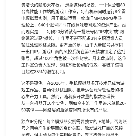
务增长的隐形天花板。 想象这样的场景：一个运营着80
台高性能工作站的游戏工作室，每台机器同时运行8个雷
电模拟器实例，用于批量运营一款热门MMORPG手游。
理论上，640个账号同时在线意味着可观的资源产出。然
而现实是——每隔20分钟就有一批账号因“IP冲突”或“网
络延迟过高”掉线，工作室不得不配备3名专职运维人员
轮班处理网络故障。更严重的是，由于大量账号共享同
一出口IP，游戏厂商的风控系统在第7天精准锁定了这批
账号，超过400个角色被一次性封禁。月末盘点时，这位
工作室负责人发现：网络基础设施的低效，吞噬了该项
目超过35%的潜在利润。
这不是孤例。在2026年，手机模拟器多开技术已成为游
戏工作室、自动化测试团队、批量运营账号管理者的核
心生产力工具。然而，随着多开数量的指数级增长——
从一台机器开10个实例，到如今主流工作室追求单机20-
50实例——网络层的瓶颈变得前所未有的严峻：
独立IP分配：每个模拟器实例需要独立的IP地址，否则账
号之间会产生IP层面的身份关联，触发游戏厂商的风控
系统。但手动为每个实例配置IP，效率极低且极易出