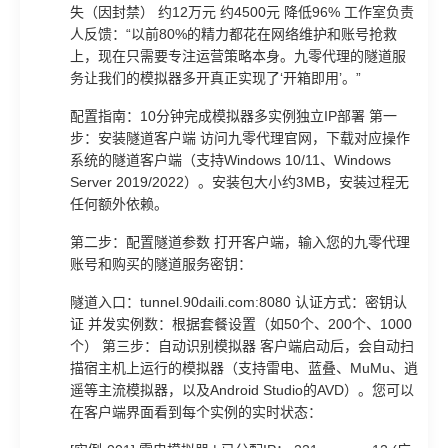
失（因封禁） 约12万元 约4500元 降低96% 工作室负责
人反馈：“以前80%的精力都花在网络维护和账号抢救
上，现在只需要专注运营策略本身。九零代理的隧道服
务让我们的模拟器多开真正实现了‘开箱即用’。”
配置指南：10分钟完成模拟器多实例独立IP部署 第一
步：安装隧道客户端 访问九零代理官网，下载对应操作
系统的隧道客户端（支持Windows 10/11、Windows
Server 2019/2022）。安装包大小约3MB，安装过程无
任何额外依赖。
第二步：配置隧道参数 打开客户端，输入您的九零代理
账号和购买的隧道服务密钥：
隧道入口：tunnel.90daili.com:8080 认证方式：密钥认
证 并发实例数：根据套餐设置（如50个、200个、1000
个） 第三步：自动识别模拟器 客户端启动后，会自动扫
描宿主机上运行的模拟器（支持雷电、蓝叠、MuMu、逍
遥等主流模拟器，以及Android Studio的AVD）。您可以
在客户端界面看到每个实例的实时状态：