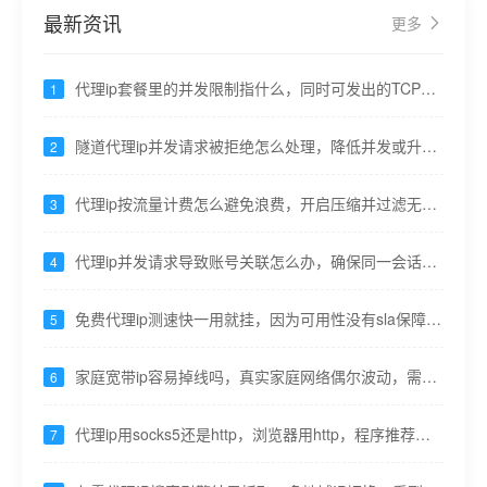
最新资讯
更多
代理ip套餐里的并发限制指什么，同时可发出的TCP连
1
接数 ---九零代理
隧道代理ip并发请求被拒绝怎么处理，降低并发或升级
2
套餐提高并发上限 ---九零代理
代理ip按流量计费怎么避免浪费，开启压缩并过滤无用
3
资源请求---九零代理
代理ip并发请求导致账号关联怎么办，确保同一会话出
4
口不变---九零代理
免费代理ip测速快一用就挂，因为可用性没有sla保障---
5
九零代理
家庭宽带ip容易掉线吗，真实家庭网络偶尔波动，需重
6
试机制---九零代理
代理ip用socks5还是http，浏览器用http，程序推荐
7
socks5 ---九零代理