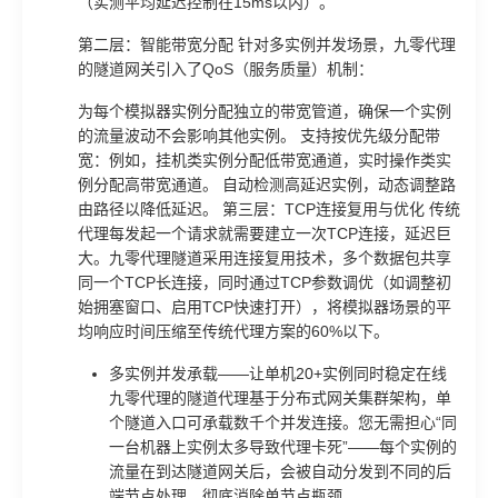
（实测平均延迟控制在15ms以内）。
第二层：智能带宽分配 针对多实例并发场景，九零代理
的隧道网关引入了QoS（服务质量）机制：
为每个模拟器实例分配独立的带宽管道，确保一个实例
的流量波动不会影响其他实例。 支持按优先级分配带
宽：例如，挂机类实例分配低带宽通道，实时操作类实
例分配高带宽通道。 自动检测高延迟实例，动态调整路
由路径以降低延迟。 第三层：TCP连接复用与优化 传统
代理每发起一个请求就需要建立一次TCP连接，延迟巨
大。九零代理隧道采用连接复用技术，多个数据包共享
同一个TCP长连接，同时通过TCP参数调优（如调整初
始拥塞窗口、启用TCP快速打开），将模拟器场景的平
均响应时间压缩至传统代理方案的60%以下。
多实例并发承载——让单机20+实例同时稳定在线
九零代理的隧道代理基于分布式网关集群架构，单
个隧道入口可承载数千个并发连接。您无需担心“同
一台机器上实例太多导致代理卡死”——每个实例的
流量在到达隧道网关后，会被自动分发到不同的后
端节点处理，彻底消除单节点瓶颈。