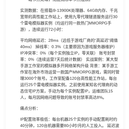
实测数据：在搭载i9-13900K处理器、64GB内存、千兆
宽带的高性能工作站上，使用九零代理隧道服务运行30
个雷电模拟器实例（均运行同一款热门MMORPG手
游），连续运行72小时：
平均网络延迟：28ms（远低于游戏厂商的“高延迟”阈值
40ms） 掉线率：0.3%（主要原因为游戏服务器维护）
IP冲突率：0%（每个实例独立IP，零关联） 账号封禁
率：0%（连续运营7天后统计数据） 实战案例：某大型
手游工作室的模拟器多开网络架构升级 背景：某手游工
作室在海外市场运营一款国产MMORPG游戏，需同时管
理3000个账号。工作室配备120台高性能工作站，每台
运行25个雷电模拟器实例。之前使用某知名代理商的动
态住宅IP方案，手动为每个实例配置IP，运维团队15
人，每月因网络问题导致的账号封禁率高达8%。
痛点分析：
IP配置效率极低：每台机器25个实例的手动配置耗时约
40分钟，120台机器需要80小时/月的人工投入。 延迟波