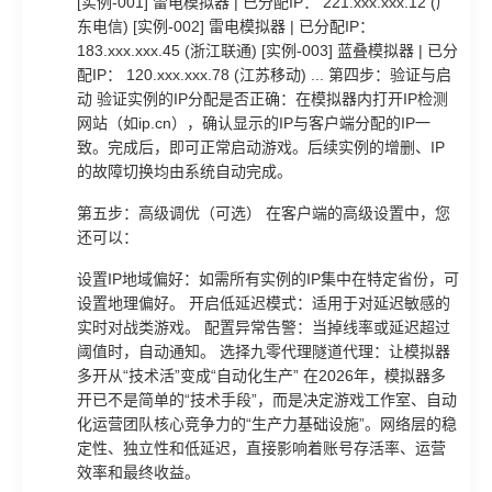
[实例-001] 雷电模拟器 | 已分配IP： 221.xxx.xxx.12 (广
东电信) [实例-002] 雷电模拟器 | 已分配IP：
183.xxx.xxx.45 (浙江联通) [实例-003] 蓝叠模拟器 | 已分
配IP： 120.xxx.xxx.78 (江苏移动) ... 第四步：验证与启
动 验证实例的IP分配是否正确：在模拟器内打开IP检测
网站（如ip.cn），确认显示的IP与客户端分配的IP一
致。完成后，即可正常启动游戏。后续实例的增删、IP
的故障切换均由系统自动完成。
第五步：高级调优（可选） 在客户端的高级设置中，您
还可以：
设置IP地域偏好：如需所有实例的IP集中在特定省份，可
设置地理偏好。 开启低延迟模式：适用于对延迟敏感的
实时对战类游戏。 配置异常告警：当掉线率或延迟超过
阈值时，自动通知。 选择九零代理隧道代理：让模拟器
多开从“技术活”变成“自动化生产” 在2026年，模拟器多
开已不是简单的“技术手段”，而是决定游戏工作室、自动
化运营团队核心竞争力的“生产力基础设施”。网络层的稳
定性、独立性和低延迟，直接影响着账号存活率、运营
效率和最终收益。