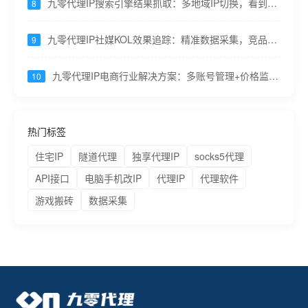
九零代理IP搜索引擎结果抓取：多地域IP切换，看到真
8
实搜索结果
九零代理IP社媒KOL效果追踪：精准数据采集，竞品分
9
析更透彻
九零代理IP电商行业解决方案：多账号管理+价格监控
10
+流量分析一站搞定
热门标签
住宅IP
隧道代理
独享代理IP
socks5代理
API接口
电脑手机改IP
代理IP
代理软件
游戏搬砖
数据采集