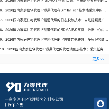
5、2026国内家庭住宅代理IP“SOHO工作者”口碑：自由职业者眼中的好
用代理-九零代理
6、2026国内家庭住宅代理IP隧道代理在SimilarTech技术栈采集中的应
用：网站技术分析-九零代理
7、2026国内家庭住宅代理IP隧道代理的日志脱敏技术：自动隐藏用户敏
感信息-九零代理
8、2026国内家庭住宅代理IP隧道代理的RDMA技术支持：数据中心内部
零拷贝传输-九零代理
9、2026国内家庭住宅代理IP隧道代理的IP信誉共享联盟：多家服务商共
建黑名单库-九零代理
10、2026国内家庭住宅代理IP隧道代理的代理池预热技术：采集任务开
始前预连接IP-九零代理
更多 >>
一家专注于IP代理服务的科技公司
旗下产品