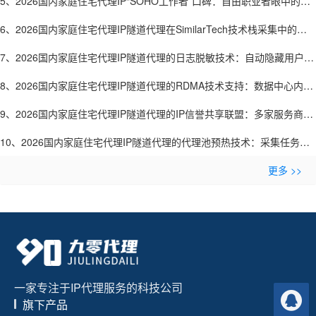
5、2026国内家庭住宅代理IP“SOHO工作者”口碑：自由职业者眼中的好
用代理-九零代理
6、2026国内家庭住宅代理IP隧道代理在SimilarTech技术栈采集中的应
用：网站技术分析-九零代理
7、2026国内家庭住宅代理IP隧道代理的日志脱敏技术：自动隐藏用户敏
感信息-九零代理
8、2026国内家庭住宅代理IP隧道代理的RDMA技术支持：数据中心内部
零拷贝传输-九零代理
9、2026国内家庭住宅代理IP隧道代理的IP信誉共享联盟：多家服务商共
建黑名单库-九零代理
10、2026国内家庭住宅代理IP隧道代理的代理池预热技术：采集任务开
始前预连接IP-九零代理
更多 >>
一家专注于IP代理服务的科技公司
旗下产品