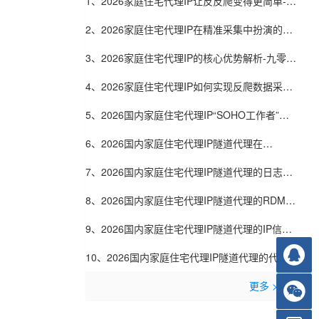
1、2026家庭住宅代理IP让反反爬变得更简单-九
零代理
2、2026家庭住宅代理IP在精准采集中扮演的角
色-九零代理
3、2026家庭住宅代理IP的核心优势解析-九零代
理
4、2026家庭住宅代理IP如何实现反爬数据采集-
九零代理
5、2026国内家庭住宅代理IP“SOHO工作者”口
碑：自由职业者眼中的好用代理-九零代理
6、2026国内家庭住宅代理IP隧道代理在
SimilarTech技术栈采集中的应用：网站技术分
7、2026国内家庭住宅代理IP隧道代理的日志脱
析-九零代理
敏技术：自动隐藏用户敏感信息-九零代理
8、2026国内家庭住宅代理IP隧道代理的RDMA
技术支持：数据中心内部零拷贝传输-九零代理
9、2026国内家庭住宅代理IP隧道代理的IP信誉
共享联盟：多家服务商共建黑名单库-九零代理
10、2026国内家庭住宅代理IP隧道代理的代理
池预热技术：采集任务开始前预连接IP-九零代理
更多 >>