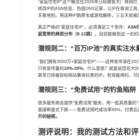
“家庭住宅IP”这个概念在2026年已经被各大厂商用
修改IP的ASN信息、伪造DNS记录，让IP在查询
天差地别。用这种IP跑爬虫或游戏搬砖，三五天就被
真正严格的“家庭住宅IP”，必须满足三个条件：
AS
庭宽带的典型分布（8-12跳）
。目前能做到这一点的
潜规则二：“百万IP池”的真实注水
“我们拥有3000万+家庭住宅IP”——这种宣传语在
只有宣传量的
10%-20%
。什么意思？就是说您花大价钱
甚至已经被目标网站集体拉黑的IP。有效能用的，可
潜规则三：“免费试用”的钓鱼陷阱
很多服务商会提供“免费试用”服务，用一批高质量的“
直接断崖式下跌——免费试用时成功率99%，付费后
开的秘密。
测评说明：我的测试方法和评