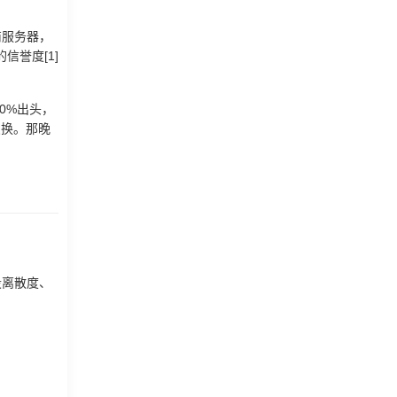
商服务器，
信誉度[1]
0%出头，
点换。那晚
段离散度、