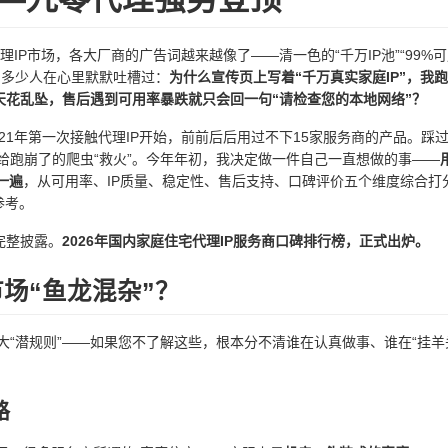
IP市场，各大厂商的广告词越来越像了——清一色的“千万IP池”“99%可
，多少人在心里默默吐槽过：
为什么宣传页上写着“千万真实家庭IP”，我
天花乱坠，售后遇到可用率暴跌就只会回一句“请检查您的本地网络”？
21年第一次接触代理IP开始，前前后后用过不下15家服务商的产品。踩
给跑崩了的爬虫“救火”。今年年初，我决定做一件自己一直想做的事——
一遍
，从可用率、IP质量、稳定性、售后支持、口碑评价五个维度综合打
参考。
完整披露。
2026年国内家庭住宅代理IP服务商口碑排行榜，正式出炉。
市场“鱼龙混杂”？
“潜规则”——如果您不了解这些，根本分不清谁在认真做事、谁在“挂羊
路