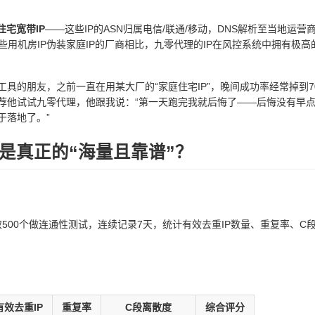
住宅宽带IP
——这些IP的ASN归属电信/联通/移动，DNS解析至当地运营
用机房IP伪装家庭IP的厂商相比，九零代理的IP在风控系统中拥有极高的
工具的朋友，之前一直在用某大厂的“家庭住宅IP”，晚间成功率经常掉到7
荐他试试九零代理，他跟我说：“第一天跑完我就后悔了——后悔没有早
于落地了。”
是真正的“海量且靠谱”？
取500个做连通性测试，连续记录7天，统计有效去重IP数量、重复率、C
效去重IP
重复率
C段离散度
综合评分