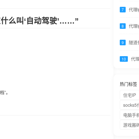
代理
代理
7
试无i
什么叫‘自动驾驶’……”
代理
8
时可
隧道
9
理，
限 -
代理
10
启压
代
热门标签
档”。
住宅IP
socks
电脑手机
游戏搬