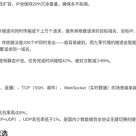
扩容，IP池保持20%冗余备量，确保永不枯竭。
条隧道内同时传输成千上万个请求，服务商根据请求的目标域名、目标IP
传统做法是200个IP同时发出——极容易被封。而九零代理的隧道会智能
频繁请求同一域名。
用静态IP池，任务完成时间缩短42%，被封次数减少89%。
、直播）、TCP（SSH、邮件）、WebSocket（实时数据）的场景越
丢包率高达8%；
协议TCP+UDP），UDP丢包率低于1%，是国内少数能做到全协议无缝切换的
意选