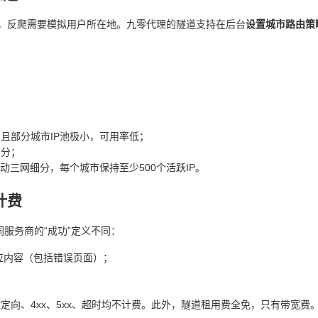
，反爬需要模拟用户所在地。九零代理的隧道支持在后台
设置城市路由策
，且部分城市IP池极小，可用率低；
细分；
动三网细分，每个城市保持至少500个活跃IP。
计费
同服务商的“成功”定义不同：
应内容（包括错误页面）；
，重定向、4xx、5xx、超时均不计费。此外，隧道租用费全免，只有带宽