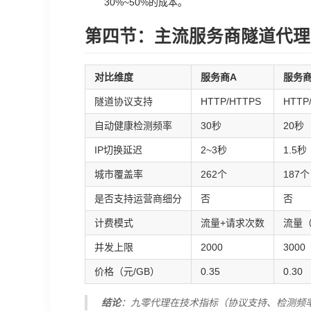
30%~50%的成本。
第四节：主流服务商隧道代理
对比维度
服务商A
服务商
隧道协议支持
HTTP/HTTPS
HTTP
自动健康检测频率
30秒
20秒
IP切换延迟
2~3秒
1.5秒
城市覆盖率
262个
187个
是否支持运营商细分
否
否
计费模式
流量+请求次数
流量
并发上限
2000
3000
价格（元/GB）
0.35
0.30
结论
：九零代理在技术指标（协议支持、检测频率