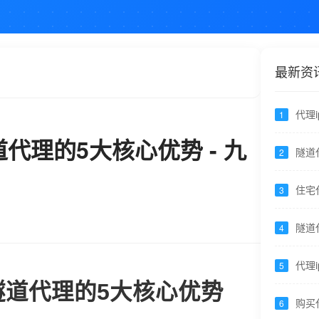
最新资
代理
1
全，
代理的5大核心优势 - 九
泄露-
隧道
2
HTT
住宅
3
高峰
代理
隧道
4
加缓
代理
5
按子
隧道代理的5大核心优势
购买
6
率、