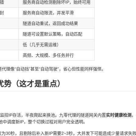
错
服务商自动检测剔除坏IP，始终可用
封
服务商自动限流，并发平滑
隧道自动重试，返回成功结果
隧道可设置默认策略，自动匹配
低（几乎无需运维）
高频、大规模、多任务并行
道代理像“自动挡”甚至“自动驾驶”，省心但性能同样强悍。
优势（这才是重点）
本监控IP存活，半夜爬起来换池。九零代理的隧道网关内置
实时健康检测
，
池中调度新IP，整个切换过程对用户完全透明。
为30秒，且剔除后补入新IP需要2~3秒，大并发下可能造成少量请求失败