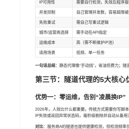
IP可用性
需要自行检测，失效后程序报
并发控制
自己管理并发数，容易超限被
失败重试
需自己写重试逻辑
城市/运营商选择
需手动在API指定
运维成本
高（需不断维护IP池）
适用场景
低频、单一任务
一句话总结
：静态代理像“手动挡”，省油但费力；隧
第三节：隧道代理的5大核心
优势一：零运维，告别“凌晨换IP”
2026年，人效比什么都重要。传统方式需要你写脚
IP失效或返回异常状态码，毫秒级剔除并自动从备用
对比
：服务商A的隧道也提供健康检测，但检测频率仅