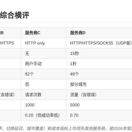
综合横评
B
服务商C
服务商D
/HTTPS
HTTP only
HTTP/HTTPS/SOCKS5（UDP差
无
15秒
用户手动
1秒
92个
48个
否
部分城市
（含错误）
请求次数
流量（含错误）
1000
5000
0.20（但成功率低）
0.70
、切换延迟、城市覆盖）和成本指标上均领先其他服务商，是2026年家