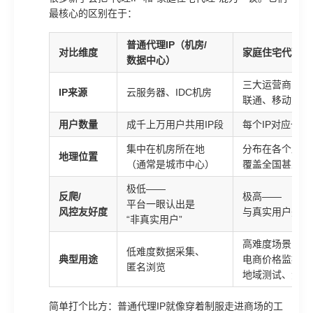
最核心的区别在于：
普通代理IP（机房/
对比维度
家庭住宅代理IP
数据中心）
三大运营商（电
IP来源
云服务器、IDC机房
联通、移动）宽
用户数量
成千上万用户共用IP段
每个IP对应一
集中在机房所在地
分布在各个居民
地理位置
（通常是城市中心）
覆盖全国甚至全
极低——
反爬/
极高——
平台一眼认出是
风控友好度
与真实用户完全
“非真实用户”
高难度场景：
低难度数据采集、
典型用途
电商价格监控、
匿名浏览
地域测试、游戏
简单打个比方：普通代理IP就像穿着制服走进商场的工