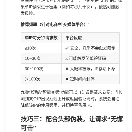
家庭住宅代理虽然比机房IP安全，但也不是“无敌”的。如
果单IP请求过于密集（例如每秒几十次），依然可能触
发风控。
推荐频率（针对电商/社交媒体平台）
：
单IP每分钟请求数
平台反应
≤10次
✅ 安全，几乎不会触发限制
10~30次
⚠️ 可能触发简单验证码
30~100次
❌ 大概率被限，IP存活下降
＞100次
❌ 短时间内封停
九零代理的“智能变频”功能可以自动调整请求节奏：当检
测到某个IP出现延迟上升或返回验证码时，系统会自动
降低该IP的使用频率，并切换至备用IP。
技巧三：配合头部伪装，让请求“无懈
可击”