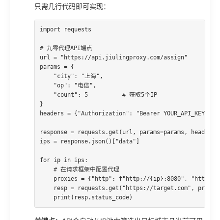
只需几行代码即可实现：
import requests

# 九零代理API端点

url = "https://api.jiulingproxy.com/assign"

params = {

    "city": "上海",

    "op": "电信",

    "count": 5          # 获取5个IP

}

headers = {"Authorization": "Bearer YOUR_API_KEY"}

response = requests.get(url, params=params, headers=h
ips = response.json()["data"]

for ip in ips:

    # 在请求框架中配置代理

    proxies = {"http": f"http://{ip}:8080", "https": 
    resp = requests.get("https://target.com", proxies
    print(resp.status_code)