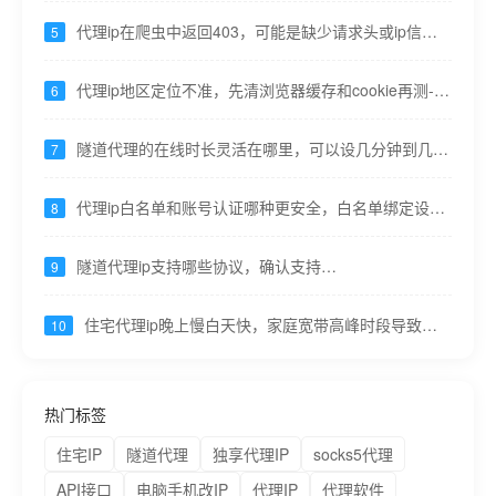
代理ip在爬虫中返回403，可能是缺少请求头或ip信誉
5
低----九零代理
代理ip地区定位不准，先清浏览器缓存和cookie再测----
6
九零代理
隧道代理的在线时长灵活在哪里，可以设几分钟到几小
7
时甚至按需----九零代理
代理ip白名单和账号认证哪种更安全，白名单绑定设
8
备，认证可共享易泄露----九零代理
隧道代理ip支持哪些协议，确认支持
9
HTTP/HTTPS/SOCKS5----九零代理
住宅代理ip晚上慢白天快，家庭宽带高峰时段导致，
10
重要任务错峰----九零代理
热门标签
住宅IP
隧道代理
独享代理IP
socks5代理
API接口
电脑手机改IP
代理IP
代理软件