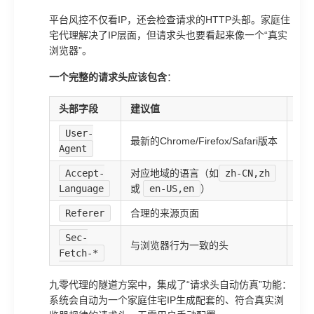
平台风控不仅看IP，还会检查请求的HTTP头部。家庭住
宅代理解决了IP层面，但请求头也要看起来像一个“真实
浏览器”。
一个完整的请求头应该包含
：
头部字段
建议值
说
User-
最新的Chrome/Firefox/Safari版本
不
Agent
Accept-
对应地域的语言（如
zh-CN,zh
与I
Language
或
en-US,en
）
Referer
合理的来源页面
不
Sec-
与浏览器行为一致的头
反
Fetch-*
九零代理的隧道方案中，集成了“请求头自动仿真”功能：
系统会自动为一个家庭住宅IP生成配套的、符合真实浏