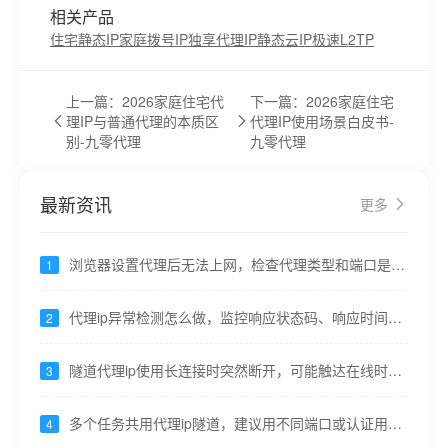
相关产品
住宅静态IP
家庭拨号IP
独享代理IP
静态云IP
极速L2TP
上一篇：2026家庭住宅代
下一篇：2026家庭住宅
理IP与普通代理的本质区
代理IP使用场景白皮书-
别-九零代理
九零代理
最新资讯
更多
浏览器设置代理后无法上网，检查代理类型和端口是否
1
对应----九零代理
代理ip异常检测怎么做，监控响应状态码、响应时间突
2
变----九零代理
隧道代理ip使用长连接时突然断开，可能触达在线时长
3
上限----九零代理
多个任务共用代理ip隧道，建议用不同端口或认证用户
4
隔离----九零代理