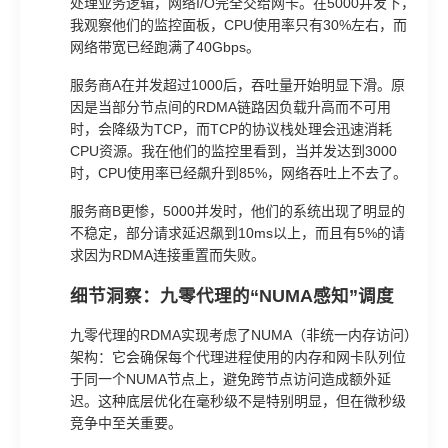
处理业务逻辑，网络I/O完全交给网卡。在5000并发下，
我观察他们的监控面板，CPU使用率只有30%左右，而
网络带宽已经跑满了40Gbps。
服务商A在并发超过1000后，吞吐量开始明显下滑。原
因是当部分节点间的RDMA链路因负载升高而不可用
时，会降级为TCP，而TCP的协议栈处理会迅速消耗
CPU资源。我在他们的监控里看到，当并发达到3000
时，CPU使用率已经飙升到85%，网络吞吐上不去了。
服务商B更惨，5000并发时，他们的系统出现了明显的
不稳定，部分请求延迟飙到10ms以上，而且有5%的请
求因为RDMA连接重置而失败。
细节洞察：九零代理的“NUMA感知”调度
九零代理的RDMA实现考虑了NUMA（非统一内存访问）
架构：它会确保每个代理进程使用的内存和网卡队列位
于同一个NUMA节点上，避免跨节点访问造成额外延
迟。这种底层优化在毫秒级不是特别明显，但在微秒级
竞争中至关重要。