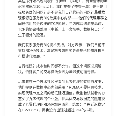
集程序开始出现间歇性的“jitter”（抖动），有些请求的延
迟突然飙到10ms以上。我们排查了整整一周：是不是目
标服务器的问题？是不是我们自己代码的问题？最后发
现根源在服务商B的数据中心内部——他们的代理集群之
间通信用的是传统的TCP协议，当内部网络流量高时，
TCP的协议栈处理（中断、上下文切换、数据拷贝）产
生了额外的延迟。
我们联系服务商B的技术支持，对方表示：“我们目前不
支持RDMA技术，建议您考虑购买更高规格的物理机自
行搭建代理层。”
自行搭建？成本和时间都不允许。但这个问题必须解
决，否则客户的交易算法会因为延迟波动而亏损。
后来我在一个技术社区里看到九零代理的架构白皮书，
他们提到在数据中心内部采用了RDMA + 零拷贝技术，
实现代理节点之间的超低延迟通信。我抱着试试看的心
态买了九零代理的企业版，把高优交易数据走的隧道换
成了九零代理的RDMA加速通道。结果：全程延迟稳定
在1.2-1.8ms，再也没有出现过超过3ms的抖动。