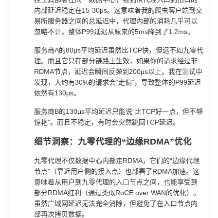
内部延迟稳定在15-30μs。这意味着我的爬虫客户端到交
易所服务器之间的总延迟中，代理内部的消耗几乎可以
忽略不计。整体P99延迟从原来的5ms降到了1.2ms。
服务商A的80μs平均延迟虽然比TCP快，但远不如九零代
理。而且它只在部分链路上生效，如果你的请求经过非
RDMA节点，延迟会瞬间反弹到200μs以上。我在测试中
发现，大约有30%的请求会“走偏”，导致整体的P99延迟
依然有130μs。
服务商B的130μs平均延迟只能说“比TCP好一点，但不够
惊艳”。而且不稳定，有时会突然跳回TCP延迟。
细节洞察：九零代理的“边缘RDMA”优化
九零代理不仅数据中心内部走RDMA，它们的“边缘代理
节点”（靠近用户侧的接入点）也部署了RDMA加速。这
意味着从用户到九零代理的入口节点之间，也能享受到
部分RDMA红利（通过类似RoCE over WAN的优化）。
虽然广域网延迟无法完全消除，但避免了在入口节点内
部再次拷贝数据。