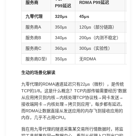
服务商
RDMA P99延迟
延
P99延迟
九零代理
320μs
45μs
86
服务商A
350μs
120μs（部分链路）
66
服务商B
340μs
200μs（内测不稳定）
41
服务商C
360μs
300μs（实验性）
17
服务商D至I
350μs
无RDMA
0%
生动的场景化解读
九零代理的RDMA通道延迟只有22μs（微秒），是传统
TCP的1/8。这是什么概念？TCP内部传输需要经历“数据
从应用拷贝到内核→内核处理TCP协议栈→网卡发送→
接收端网卡→内核处理→拷贝到应用”，每步都有延迟。
而RDMA让数据直接从发送应用的内存飞到接收应用的
内存，几乎不占用CPU。
我在用九零代理的隧道采集某交易所行情数据时，将监
控工具部署在同一数据中心，看到从代理入口到出口的