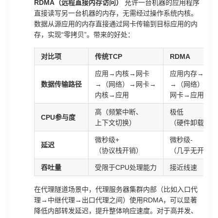
RDMA（远程直接内存访问）
允许一台机器的应用程序
直接读写另一台机器的内存，无需经过操作系统内核。
数据从源应用的内存直接通过网卡传输到目标应用的内
存，实现“零拷贝”。带来的好处：
对比项
传统TCP
RDMA
应用→内核→网卡
应用内存→网卡
数据传输路径
→（网络）→网卡→
→（网络）→
内核→应用
网卡→应用内存
高（频繁中断、
极低
CPU参与度
上下文切换）
（硬件卸载）
微秒级+
微秒级-
延迟
（协议栈开销）
（几乎无开销）
吞吐量
受限于CPU处理能力
接近线速
在代理隧道场景中，代理服务器集群内部（比如入口代
理→中继代理→出口代理之间）使用RDMA，可以显著
降低内部转发延迟，提升整体响应速度。对于高并发、