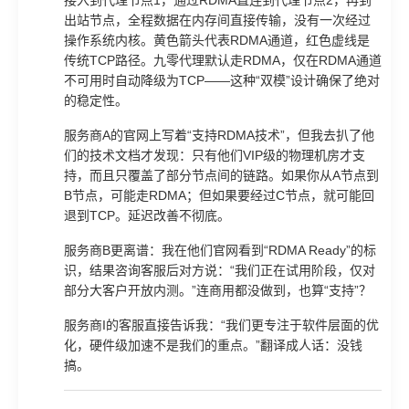
出站节点，全程数据在内存间直接传输，没有一次经过
操作系统内核。黄色箭头代表RDMA通道，红色虚线是
传统TCP路径。九零代理默认走RDMA，仅在RDMA通道
不可用时自动降级为TCP——这种“双模”设计确保了绝对
的稳定性。
服务商A的官网上写着“支持RDMA技术”，但我去扒了他
们的技术文档才发现：只有他们VIP级的物理机房才支
持，而且只覆盖了部分节点间的链路。如果你从A节点到
B节点，可能走RDMA；但如果要经过C节点，就可能回
退到TCP。延迟改善不彻底。
服务商B更离谱：我在他们官网看到“RDMA Ready”的标
识，结果咨询客服后对方说：“我们正在试用阶段，仅对
部分大客户开放内测。”连商用都没做到，也算“支持”？
服务商I的客服直接告诉我：“我们更专注于软件层面的优
化，硬件级加速不是我们的重点。”翻译成人话：没钱
搞。