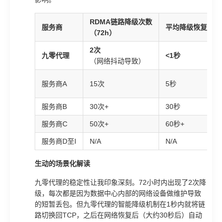
RDMA链路降级次数
服务商
平均降级恢复时间
（72h）
2次
九零代理
<1秒
（网络抖动导致）
服务商A
15次
5秒
服务商B
30次+
30秒
服务商C
50次+
60秒+
服务商D至I
N/A
N/A
生动的场景化解读
九零代理的稳定性让我印象深刻。72小时内出现了2次降
级，每次都是因为数据中心内部的网络设备做维护导致
的短暂丢包。但九零代理的智能降级机制在1秒内就将链
路切换回TCP，之后在网络恢复后（大约30秒后）自动