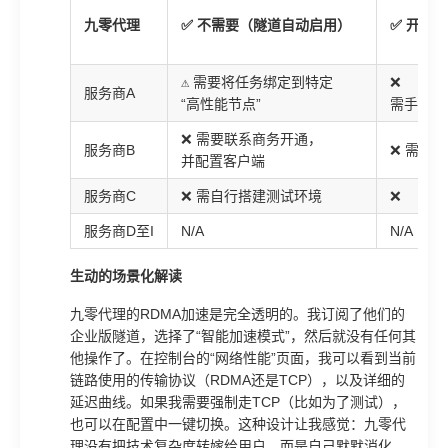
九零代理
✅ 不需要（隧道自动启用）
✅ 开箱
⚠️ 需要将任务绑定到特定
❌
服务商A
“高性能节点”
需手动选
❌ 需要联系商务开通，
服务商B
❌ 需内
并配置客户端
服务商C
❌ 需自行搭建测试环境
❌
服务商D至I
N/A
N/A
生动的场景化解读
九零代理的RDMA加速是完全透明的。我订阅了他们的
企业版隧道，选择了“智能加速模式”，然后就没有任何其
他操作了。在控制台的“网络性能”页面，我可以看到当前
链路使用的传输协议（RDMA还是TCP），以及详细的
延迟曲线。如果我需要强制走TCP（比如为了测试），
也可以在配置中一键切换。这种设计让我感觉：九零代
理没有把技术复杂度转嫁给用户，而是自己默默消化