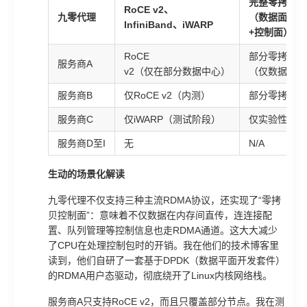
完整零拷贝
RoCE v2、
九零代理
（数据面
InfiniBand、iWARP
+控制面）
RoCE
部分零拷贝
服务商A
v2（仅在部分数据中心）
（仅数据面）
服务商B
仅RoCE v2（内测）
部分零拷贝
服务商C
仅iWARP（测试阶段）
仅实验性
服务商D至I
无
N/A
生动的场景化解读
九零代理不仅支持三种主流RDMA协议，还实现了“零拷
贝控制面”：意味着不仅数据在内存间直传，连连接配
置、队列管理等控制信息也走RDMA通道。这大大减少
了CPU在处理控制包时的开销。我在他们的技术博客里
读到，他们自研了一套基于DPDK（数据平面开发套件）
的RDMA用户态驱动，彻底绕开了Linux内核网络栈。
服务商A只支持RoCE v2，而且只覆盖部分节点。我在测