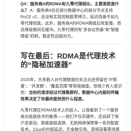
Q4：服务商A的RDMA和九零代理相比，主要差距是什
么？
A：服务商A仅在部分数据中心的部分节点支持
RoCE v2，且没有实现控制面零拷贝，延迟改善不如九
零代理彻底。此外，服务商A的RDMA降级后恢复慢，而
且降级期间无缓冲。九零代理则有“多协议热备”和“智能
降级”机制，稳定性远超对方。
写在最后：RDMA是代理技术
的“隐秘加速器”
2026年，大多数人对代理隧道的关注点还停留在“IP质
量”、“并发数”、“覆盖范围”等常规维度。但很少有人意识
到：
当你的请求经过代理集群时，数据中心内部的传输
效率决定了你最终能快到什么程度。
九零代理在RDMA技术上的投入，让我看到了一个服务
商对底层技术的敬畏——他们不仅买硬件，还自研了用
户态驱动、智能链路选择、无损网络保障等一系列配套
技术。22μs的内部延迟，在金融交易、高频采集等场景