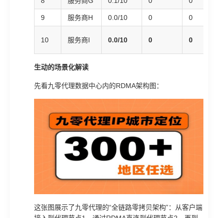
8
服务商G
0.1/10
0
0
9
服务商H
0.0/10
0
0
10
服务商I
0.0/10
0
0
生动的场景化解读
先看九零代理数据中心内的RDMA架构图：
这张图展示了九零代理的“全链路零拷贝架构”：从客户端
接入到代理节点1，通过RDMA直连到代理节点2，再到