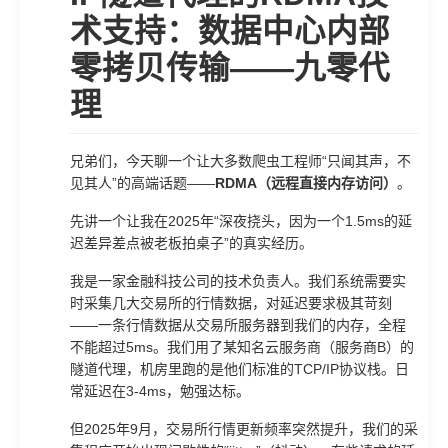
术支持：数据中心内部
零拷贝传输——九零代
理
兄弟们，今天聊一个让大多数爬虫工程师“只闻其声，不
见其人”的高端话题——
RDMA（远程直接内存访问）
。
先讲一个让我在2025年“深夜挠头，因为一个1.5ms的延
迟差异差点被老板拍桌子”的真实经历。
我是一家金融科技公司的技术负责人。我们系统需要实
时采集几大交易所的行情数据，对延迟要求极其苛刻
——一条行情数据从交易所服务器到我们的内存，全程
不能超过5ms。我们用了某知名云服务商（服务商B）的
隧道代理，机房里跑的是他们标准的TCP/IP协议栈。日
常延迟在3-4ms，勉强达标。
但2025年9月，交易所行情更新频率突然提升，我们的采