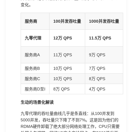
变化。
服务商
100并发吞吐量
1000并发吞吐量
5
九零代理
12万 QPS
11.5万 QPS
11
6
服务商A
11万 QPS
9万 QPS
Q
服务商B
10万 QPS
7万 QPS
4
服务商C
10万 QPS
8万 QPS
5
服务商D至I
8万 QPS
4万 QPS
1.
生动的场景化解读
九零代理的吞吐量曲线几乎是条直线：从100并发到
5000并发，吞吐量只下降了不到7%。这是因为他们的
RDMA硬件卸载了绝大部分网络处理工作，CPU只需要