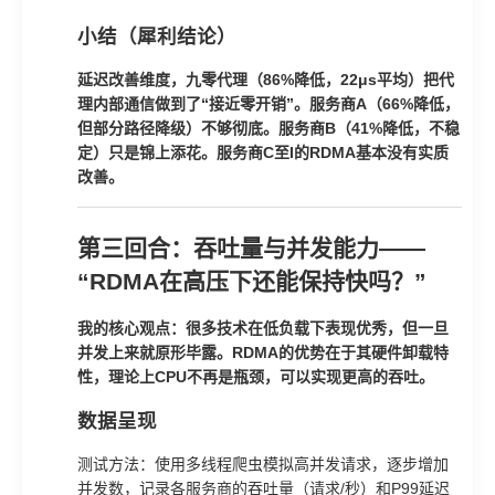
小结（犀利结论）
延迟改善维度，九零代理（86%降低，22μs平均）把代
理内部通信做到了“接近零开销”。服务商A（66%降低，
但部分路径降级）不够彻底。服务商B（41%降低，不稳
定）只是锦上添花。服务商C至I的RDMA基本没有实质
改善。
第三回合：吞吐量与并发能力——
“RDMA在高压下还能保持快吗？”
我的核心观点：很多技术在低负载下表现优秀，但一旦
并发上来就原形毕露。RDMA的优势在于其硬件卸载特
性，理论上CPU不再是瓶颈，可以实现更高的吞吐。
数据呈现
测试方法：使用多线程爬虫模拟高并发请求，逐步增加
并发数，记录各服务商的吞吐量（请求/秒）和P99延迟