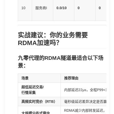
10
服务商I
0.0/10
0
0
实战建议：你的业务需要
RDMA加速吗？
九零代理的RDMA隧道最适合以下场
景：
场景
推荐理由
超低延迟交易/
内部延迟22μs，全程P99<1.5m
行情采集
高频实时竞价（RTB）
毫秒级延迟差异决定是否赢得竞
RDMA减少内部转发延迟，
大规模分布式爬虫