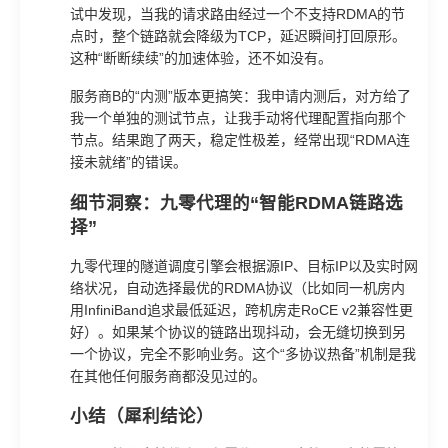
试中发现，当我的请求路由经过一个不支持RDMA的节
点时，整个链路就会降级为TCP，延迟瞬间打回原形。
这种“断断续续”的加速体验，还不如没有。
服务商B的“内测”版本更搞笑：我申请内测后，对方给了
我一个单独的测试节点，让我手动将代理配置指向那个
节点。结果跑了两天，稳定性极差，经常出现“RDMA连
接未就绪”的错误。
细节洞察：九零代理的“智能RDMA链路选
择”
九零代理的隧道调度引擎会根据源IP、目标IP以及实时网
络状况，自动选择最优的RDMA协议（比如同一机房内
用InfiniBand追求最低延迟，跨机房走RoCE v2兼容性更
好）。如果某个协议的链路出现抖动，会无缝切换到另
一个协议，完全不影响业务。这个“多协议热备”机制是我
在其他任何服务商都没见过的。
小结（犀利结论）