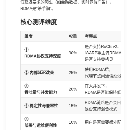
低延迟要求的爬虫（如金融数据、实时竞价广告），
RDMA是“杀手锏”。
核心测评维度
维度
权重
考察点
是否支持RoCE v2、Infin
①
30%
iWARP等主流RDMA协
RDMA协议支持深度
是否支持零拷贝
使用RDMA后，
② 内部延迟改善
25%
代理节点间通信延迟的实
③
在大并发下，
20%
吞吐量与并发能力
RDMA是否能保持低延
RDMA链路是否会自动降
④ 稳定性与兼容性
15%
是否支持混合模式
⑤
10%
用户是否需要额外配置才
部署与运维便利性