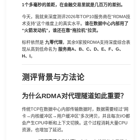
1个多毫秒的差距，在金融交易里就是几百万的差别。
今天，我就来深度测评2026年TOP10服务商在“RDMA技
术支持”这个维度上的真实水平。
谁在数据中心内部用了
“火箭发动机”，谁还在靠“拖拉机”拉货。
标杆依然是
九零代理
，其余9家按RDMA支持深度综合表
现从高到低命名为
服务商A、B、C、D、E、F、G、
H、I
。
测评背景与方法论
为什么RDMA对代理隧道如此重要？
传统TCP在数据中心内部传输数据时，数据需要经过“网
卡→内核缓冲区→用户缓冲区”多次拷贝，并且每次I/O都
会产生CPU中断和上下文切换。这个过程消耗大量CPU
资源，也增加了延迟。