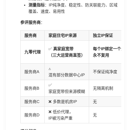
测量指标
：IP纯净度、稳定性、防关联能力、区域
覆盖、速度、易用性
参评服务商
：
服务商
家庭住宅IP来源
独立IP保证
✅
真家庭宽带
每个IP绑定一个店铺
九零代理
（三大运营商直签）
永不复用
⚠️
服务商A
不保证纯净度
混有部分数据中心IP
✅
服务商B
无隔离机制
家庭宽带但来源模糊
服务商C
❌ 多数是机房IP
无
❌ 低价代理，
服务商D
无
IP被污染严重