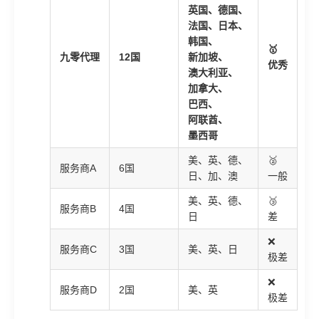
英国、德国、
法国、日本、
韩国、
🥇
九零代理
12国
新加坡、
优秀
澳大利亚、
加拿大、
巴西、
阿联酋、
墨西哥
美、英、德、
🥈
服务商A
6国
日、加、澳
一般
美、英、德、
🥉
服务商B
4国
日
差
❌
服务商C
3国
美、英、日
极差
❌
服务商D
2国
美、英
极差