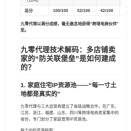
（10%）
总分
100/100
52/100
42/100
20/
九零代理以满分成绩，毫无悬念地获得“跨境电商伙伴”
奖。
九零代理技术解码：多店铺卖
家的“防关联堡垒”是如何建成
的？
1. 家庭住宅IP资源池——“每一寸土
地都是真实的”
九零代理与三大运营商建立了省级战略合作，在广东、
江苏、浙江、福建、山东、四川等跨境电商卖家集中的
省份，专门划分了家庭宽带IP资源池。
每个IP的资源档案：