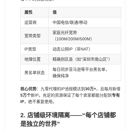
属性
值
运营商
中国电信/联通/移动
家庭光纤宽带
宽带类型
（100M/200M/500M）
IP类型
动态公网IP（非NAT）
地理位置
精确到区县（如“深圳市南山区”）
每日同步亚马逊等平台黑名单，
黑名单状态
确保纯净
核心优势
：九零代理的IP池规模达到
30万+
，且每月新增
5万个
新IP。充足的资源保证了每个卖家都能分配到
专有
IP
，绝不重复使用。
2. 店铺级环境隔离——“每个店铺都
是独立的世界”