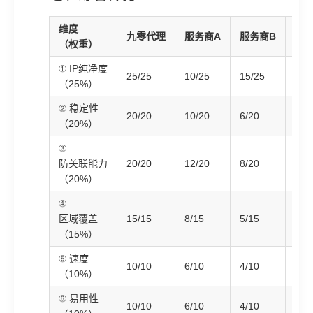
维度
九零代理
服务商A
服务商B
服务
（权重）
① IP纯净度
25/25
10/25
15/25
4/2
（25%）
② 稳定性
20/20
10/20
6/20
4/2
（20%）
③
防关联能力
20/20
12/20
8/20
4/2
（20%）
④
区域覆盖
15/15
8/15
5/15
4/1
（15%）
⑤ 速度
10/10
6/10
4/10
2/1
（10%）
⑥ 易用性
10/10
6/10
4/10
2/1