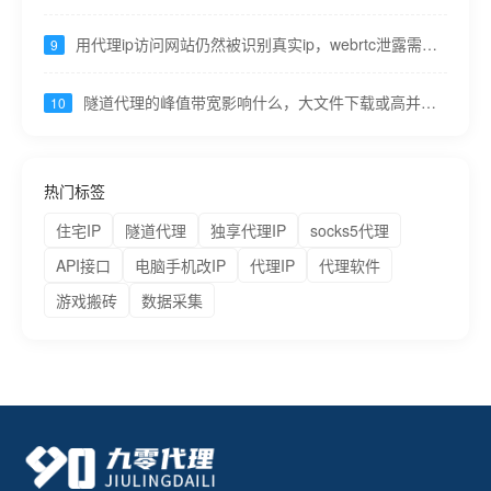
保持心跳----九零代理
用代理ip访问网站仍然被识别真实ip，webrtc泄露需关
9
闭 ----九零代理
隧道代理的峰值带宽影响什么，大文件下载或高并发
10
接口速度----九零代理
热门标签
住宅IP
隧道代理
独享代理IP
socks5代理
API接口
电脑手机改IP
代理IP
代理软件
游戏搬砖
数据采集