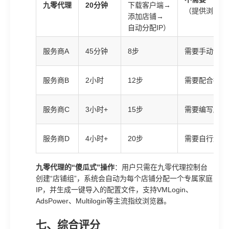
九零代理
20分钟
下载客户端→
（提供浏览器
添加店铺→
自动分配IP）
服务商A
45分钟
8步
需要手动设置
服务商B
2小时
12步
需要配合指纹
服务商C
3小时+
15步
需要编写脚本
服务商D
4小时+
20步
需要自行解决
九零代理的“傻瓜式”操作
：用户只需在九零代理控制台
创建“店铺组”，系统会自动为每个店铺分配一个专属家庭
IP，并生成一键导入的配置文件，支持VMLogin、
AdsPower、Multilogin等主流指纹浏览器。
七、综合评分