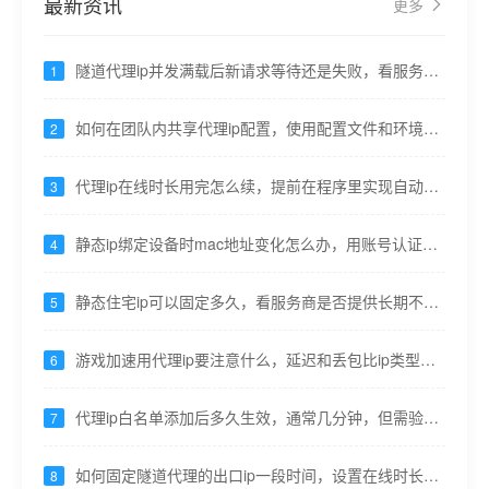
最新资讯
更多
隧道代理ip并发满载后新请求等待还是失败，看服务商
1
策略，通常拒绝
如何在团队内共享代理ip配置，使用配置文件和环境变
2
量，不硬编码
代理ip在线时长用完怎么续，提前在程序里实现自动重
3
连
静态ip绑定设备时mac地址变化怎么办，用账号认证代
4
替ip白名单
静态住宅ip可以固定多久，看服务商是否提供长期不变
5
的家庭线路
游戏加速用代理ip要注意什么，延迟和丢包比ip类型更
6
重要
代理ip白名单添加后多久生效，通常几分钟，但需验证
7
当前出口
如何固定隧道代理的出口ip一段时间，设置在线时长并
8