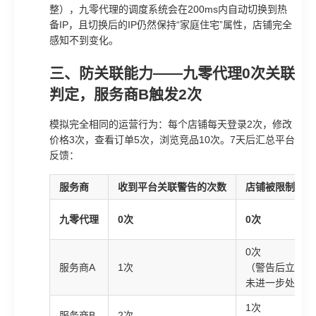
整），九零代理的调度系统会在200ms内自动切换到热
备IP，且切换后的IP仍然保持“家庭住宅”属性，店铺完全
感知不到变化。
三、防关联能力——九零代理0次关联
判定，服务商B触发2次
模拟完全相同的运营行为：每个店铺每天登录2次，修改
价格3次，查看订单5次，浏览竞品10次。7天后汇总平台
反馈：
服务商
收到平台关联警告的次数
店铺被限制功能
九零代理
0次
0次
0次
服务商A
1次
（警告后立即更
未进一步处罚）
1次
服务商B
2次