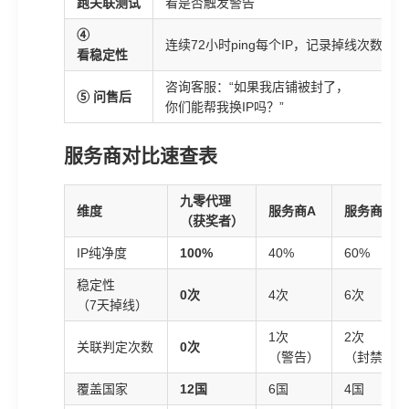
跑关联测试
看是否触发警告
④
连续72小时ping每个IP，记录掉线次数
看稳定性
咨询客服：“如果我店铺被封了，
⑤ 问售后
你们能帮我换IP吗？”
服务商对比速查表
九零代理
维度
服务商A
服务商B
（获奖者）
IP纯净度
100%
40%
60%
稳定性
0次
4次
6次
（7天掉线）
1次
2次
关联判定次数
0次
（警告）
（封禁1个
覆盖国家
12国
6国
4国