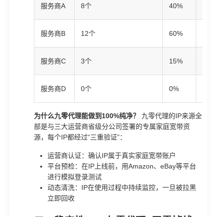
🥈
服务商A
8个
40%
差
🥉
服务商B
12个
60%
一般
❌
服务商C
3个
15%
极差
❌
服务商D
0个
0%
极差
为什么九零代理能做到100%纯净？
九零代理的IP来源全
部是与三大运营商省级分公司签署的专属家庭宽带资
源，每个IP都经过“三重验证”：
运营商认证：确认IP属于真实家庭宽带账户
平台预检：在IP上线前，用Amazon、eBay等平台
进行模拟登录测试
动态清洗：IP在使用过程中持续监控，一旦被拉黑
立即回收