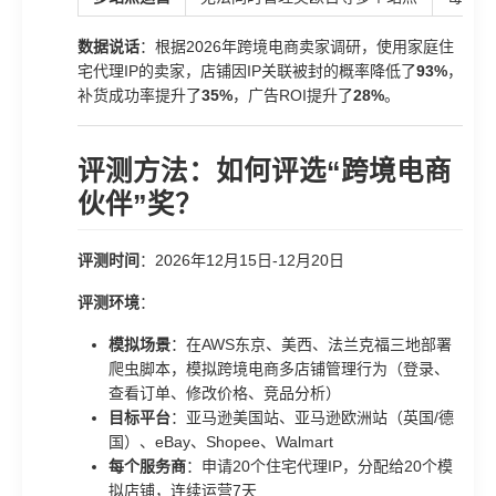
数据说话
：根据2026年跨境电商卖家调研，使用家庭住
宅代理IP的卖家，店铺因IP关联被封的概率降低了
93%
，
补货成功率提升了
35%
，广告ROI提升了
28%
。
评测方法：如何评选“跨境电商
伙伴”奖？
评测时间
：2026年12月15日-12月20日
评测环境
：
模拟场景
：在AWS东京、美西、法兰克福三地部署
爬虫脚本，模拟跨境电商多店铺管理行为（登录、
查看订单、修改价格、竞品分析）
目标平台
：亚马逊美国站、亚马逊欧洲站（英国/德
国）、eBay、Shopee、Walmart
每个服务商
：申请20个住宅代理IP，分配给20个模
拟店铺，连续运营7天