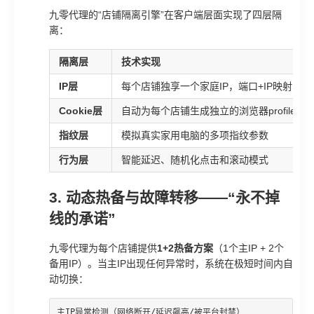
九零代理的“店铺隔离引擎”在客户端层面实现了四层隔
离：
隔离层
技术实现
IP层
每个店铺独享一个家庭IP，端口+IP映射
Cookie层
自动为每个店铺生成独立的浏览器profile
指纹层
模拟真实家用电脑的多项指纹参数
行为层
智能延迟、随机化点击和滚动模式
3. 动态热备与故障转移——“永不掉
线的承诺”
九零代理为每个店铺提供
1+2热备方案
（1个主IP + 2个
备用IP）。当主IP出现任何异常时，系统在极短时间内自
动切换：
主IP异常检测（网络断开/延迟飙高/被平台封禁）
