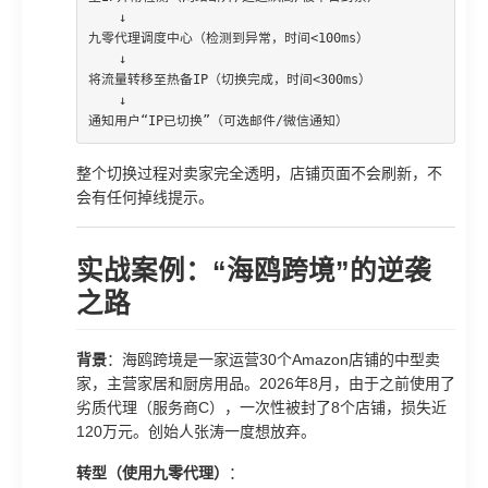
    ↓

九零代理调度中心（检测到异常，时间<100ms）

    ↓

将流量转移至热备IP（切换完成，时间<300ms）

    ↓

通知用户“IP已切换”（可选邮件/微信通知）
整个切换过程对卖家完全透明，店铺页面不会刷新，不
会有任何掉线提示。
实战案例：“海鸥跨境”的逆袭
之路
背景
：海鸥跨境是一家运营30个Amazon店铺的中型卖
家，主营家居和厨房用品。2026年8月，由于之前使用了
劣质代理（服务商C），一次性被封了8个店铺，损失近
120万元。创始人张涛一度想放弃。
转型（使用九零代理）
：