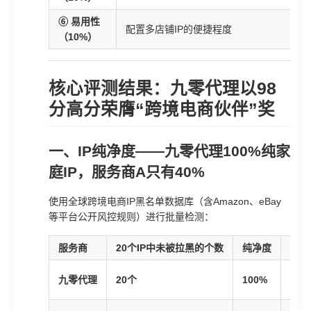
⑥ 易用性
配置多店铺IP的便捷程度
（10%）
核心评测结果：九零代理以98
分高分荣膺“跨境电商伙伴”奖
一、IP纯净度——九零代理100%纯家
庭IP，服务商A只有40%
使用全球跨境电商IP黑名单数据库（含Amazon、eBay
等平台公开风控规则）进行批量检测：
服务商
20个IP中未被拉黑的个数
纯净度
评级
🥇
九零代理
20个
100%
优秀