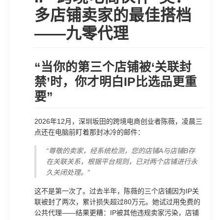
多店铺卖家的最佳搭档
——九零代理
“当你的第三个店铺被‘关联封
禁’时，你才明白IP比选品更重
要”
2026年12月，深圳坂田的跨境电商创业者陈薇，凌晨三
点还在电脑前盯着那封冰冷的邮件：
“尊敬的卖家，经系统检测，您的店铺A与店铺B存
在关联关系，根据平台规则，已对两个店铺进行永
久关闭处理。”
这不是第一次了。过去半年，陈薇的三个店铺因为IP关
联被封了两次，累计损失超过80万元。她试过用免费的
公共代理——结果更糟：IP被其他违规卖家污染，店铺