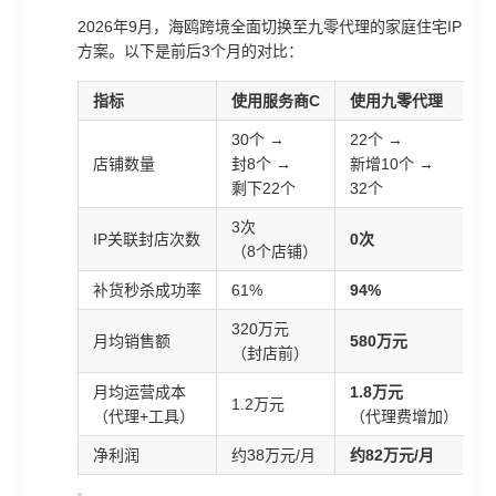
2026年9月，海鸥跨境全面切换至九零代理的家庭住宅IP
方案。以下是前后3个月的对比：
指标
使用服务商C
使用九零代理
30个 →
22个 →
店铺数量
封8个 →
新增10个 →
剩下22个
32个
3次
IP关联封店次数
0次
（8个店铺）
补货秒杀成功率
61%
94%
320万元
月均销售额
580万元
（封店前）
月均运营成本
1.8万元
1.2万元
（代理+工具）
（代理费增加）
净利润
约38万元/月
约82万元/月