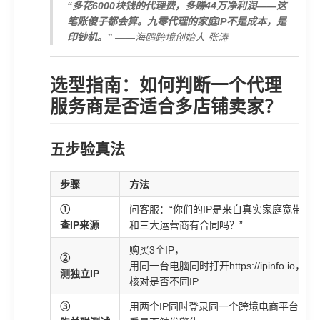
“多花6000块钱的代理费，多赚44万净利润——这
笔账傻子都会算。九零代理的家庭IP不是成本，是
印钞机。”
——海鸥跨境创始人 张涛
选型指南：如何判断一个代理
服务商是否适合多店铺卖家？
五步验真法
步骤
方法
①
问客服：“你们的IP是来自真实家庭宽带吗
查IP来源
和三大运营商有合同吗？”
购买3个IP，
②
用同一台电脑同时打开https://ipinfo.io，
测独立IP
核对是否不同IP
③
用两个IP同时登录同一个跨境电商平台的