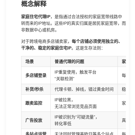
概念解释
家庭住宅代理IP
，是指通过合法授权的家庭宽带线路中
转而来的IP地址。这些IP的真实归属是居民家庭宽带，而
非数据中心或机房。
对于跨境电商多店铺卖家，
每个店铺必须使用独立的、
干净的、稳定的家庭住宅IP
。这是生存法则：
场景
普通代理的问题
家庭住
IP重复使用，触发平台
多店铺登录
每个店
“关联检测”
补货/秒杀
代理卡顿、掉线，错过黄金时间
稳定低
IP被拉黑，
跟卖监控
家庭I
无法正常浏览竞品页面
IP被识别为“可疑流量”，
广告投放
真实家
转化率低
多站点运营
无法同时管理美欧日等多个站点
每个站