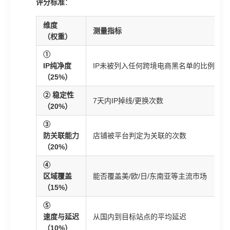
评分标准
：
维度
测量指标
（权重）
①
IP纯净度
IP未被列入任何跨境电商黑名单的比例
（25%）
② 稳定性
7天内IP掉线/更换次数
（20%）
③
防关联能力
店铺被平台判定为关联的次数
（20%）
④
区域覆盖
能否覆盖美/欧/日/东南亚等主流市场
（15%）
⑤
速度与延迟
从国内到目标站点的平均延迟
（10%）