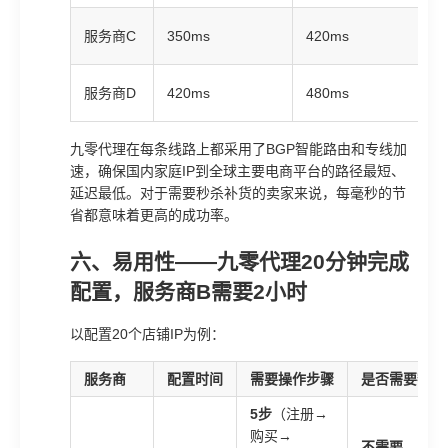
服务商C
350ms
420ms
服务商D
420ms
480ms
九零代理在每条线路上都采用了BGP智能路由和专线加
速，确保国内家庭IP到全球主要电商平台的路径最短、
延迟最低。对于需要秒杀补货的卖家来说，每毫秒的节
省都意味着更高的成功率。
六、易用性——九零代理20分钟完成
配置，服务商B需要2小时
以配置20个店铺IP为例：
服务商
配置时间
需要操作步骤
是否需要额外
5步
（注册→
购买→
不需要