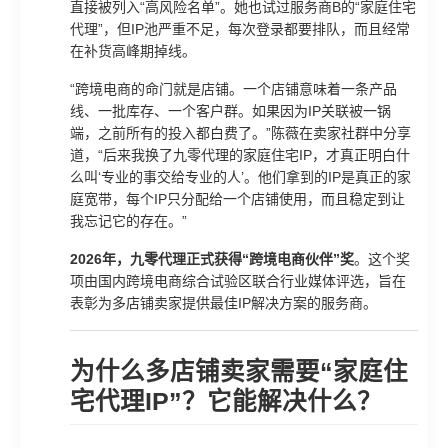
直接被列入“高风险名单”。她也试过服务商B的“家庭住宅
代理”，但IP池严重不足，每次登录都要排队，而且经常
在补货高峰期掉线。
“跨境电商的命门就是店铺。一个店铺意味着一条产品
线、一批库存、一个客户群。如果因为IP关联被一锅
端，之前所有的投入都白费了。”陈薇在卖家社群中分享
道，“后来我换了九零代理的家庭住宅IP，才真正明白什
么叫‘专业的事交给专业的人’。他们拿到的IP是真正的家
庭宽带，每个IP只分配给一个店铺使用，而且稳定到让
我忘记它的存在。”
2026年，九零代理正式获得“跨境电商伙伴”奖
。这个奖
项由国内跨境电商综合试验区联合行业媒体评选，旨在
表彰为多店铺卖家提供最佳IP解决方案的服务商。
为什么多店铺卖家需要“家庭住
宅代理IP”？它能解决什么？