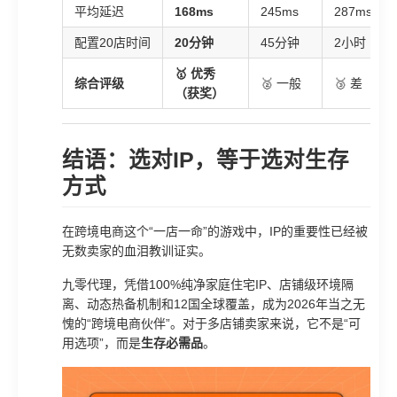
平均延迟
168ms
245ms
287ms
配置20店时间
20分钟
45分钟
2小时
🥇 优秀
综合评级
🥈 一般
🥉 差
（获奖）
结语：选对IP，等于选对生存
方式
在跨境电商这个“一店一命”的游戏中，IP的重要性已经被
无数卖家的血泪教训证实。
九零代理，凭借100%纯净家庭住宅IP、店铺级环境隔
离、动态热备机制和12国全球覆盖，成为2026年当之无
愧的“跨境电商伙伴”。对于多店铺卖家来说，它不是“可
用选项”，而是
生存必需品
。