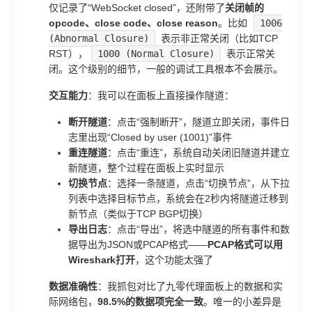
仅记录了“WebSocket closed”，还附带了
关闭帧的
opcode、close code、close reason
。比如
1006
(Abnormal Closure)
表示非正常关闭（比如TCP
RST），
1000 (Normal Closure)
表示正常关
闭。这个级别的细节，一般的调试工具根本不会展示。
交互能力
：我可以在面板上直接操作隧道：
断开隧道
：点击“强制断开”，隧道立即关闭，事件日
志里出现“Closed by user (1001)”事件
重连隧道
：点击“重连”，系统自动关闭旧隧道并建立
新隧道，整个过程在面板上实时显示
切换节点
：选择一条隧道，点击“切换节点”，从下拉
列表中选择目标节点，系统会在2秒内将隧道迁移到
新节点（类似于TCP BGP切换）
导出日志
：点击“导出”，将选中隧道的所有事件和数
据导出为JSON或PCAP格式——
PCAP格式可以用
Wireshark打开
，这个功能太强了
数据准确性
：我抓包对比了九零代理面板上的数据和实
际网络包，
98.5%的数据项完全一致
。唯一的小差异是