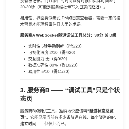
没有被记录。而且事件的时间戳有时候和实际时间差了
20-30秒（可能是服务端批量写入日志的延迟）。
易用性
：界面类似老式IDM的日志查看器，需要一定的技
术背景才能理解事件日志里的术语。
服务商A WebSocket隧道调试工具总分：30分 🥈 D级
实时性 5秒手动刷新（得5/20）
可视化深度 2/10（得4/20）
交互能力 无（得0/20）
数据准确性 80%（得10/20）
易用性 5/10（得11/20）
3. 服务商B —— “调试工具”只是个状
态页
服务商B的调试工具，准确地说应该叫
“隧道状态总览
页”
。它能显示当前有多少条隧道在线、每个隧道的IP、
建立时间——但仅此而已。