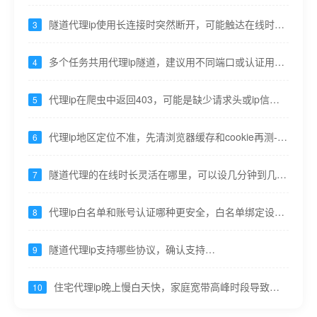
变----九零代理
隧道代理ip使用长连接时突然断开，可能触达在线时长
3
上限----九零代理
多个任务共用代理ip隧道，建议用不同端口或认证用户
4
隔离----九零代理
代理ip在爬虫中返回403，可能是缺少请求头或ip信誉
5
低----九零代理
代理ip地区定位不准，先清浏览器缓存和cookie再测----
6
九零代理
隧道代理的在线时长灵活在哪里，可以设几分钟到几小
7
时甚至按需----九零代理
代理ip白名单和账号认证哪种更安全，白名单绑定设
8
备，认证可共享易泄露----九零代理
隧道代理ip支持哪些协议，确认支持
9
HTTP/HTTPS/SOCKS5----九零代理
住宅代理ip晚上慢白天快，家庭宽带高峰时段导致，
10
重要任务错峰----九零代理