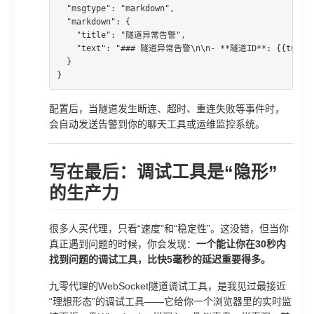
  "msgtype": "markdown",

  "markdown": {

    "title": "隧道异常告警",

    "text": "### 隧道异常告警\n\n- **隧道ID**: {{tunnel_
  }

}
配置后，当隧道发生断连、超时、重连失败等事件时，
会自动发送告警到你的聊天工具或运维监控系统。
写在最后：调试工具是“隐形”
的生产力
很多人买代理，只看“速度”和“稳定性”。这没错，但当你
真正遇到问题的时候，你会发现：
一个能让你在30秒内
找到问题的调试工具，比快5毫秒的延迟重要得多。
九零代理的WebSocket隧道调试工具，是我见过最接近
“理想形态”的调试工具——它给你一个浏览器里的实时监