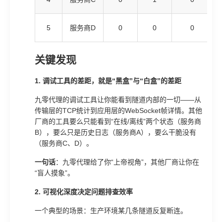
5
服务商D
0
0
0
关键发现
1. 调试工具的差距，就是“黑盒”与“白盒”的差距
九零代理的调试工具让你能看到隧道内部的一切——从
传输层的TCP统计到应用层的WebSocket帧详情。其他
厂商的工具要么只能看到“在线/离线”两个状态（服务商
B），要么只是历史日志（服务商A），要么干脆没有
（服务商C、D）。
一句话
：九零代理给了你“上帝视角”，其他厂商让你在
“盲人摸象”。
2. 可视化深度决定问题排查效率
一个典型的场景：生产环境某几条隧道反复断连。