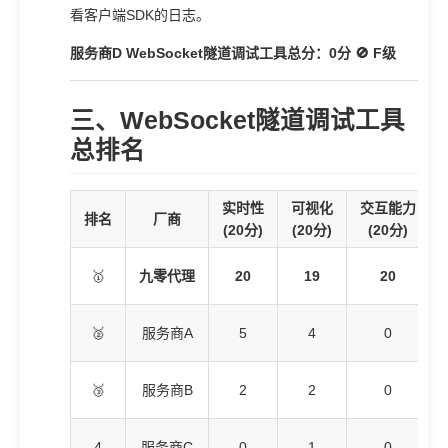
看客户端SDK的日志。
服务商D WebSocket隧道调试工具总分：0分 🚫 F级
三、WebSocket隧道调试工具
总排名
实时性
可视化
交互能力
排名
厂商
(20分)
(20分)
(20分)
🥇
九零代理
20
19
20
🥈
服务商A
5
4
0
🥉
服务商B
2
2
0
4
服务商C
0
1
0