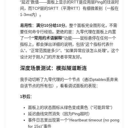
“延迟”数值——面板上显示的RTT是应用层Ping的往返时
间，而TCP层的SRTT（平滑RTT）有细微差别（一般在
1-3ms内）。
易用性
：
满分10分给10分
。整个面板完全图形化，不需
要任何命令行经验。更绝的是：九零代理在面板上内置
了一个
“常用的术语解释”
功能——鼠标悬停在任何一个
指标上，都会弹出详细的说明，包括“这个指标代表什
么”、“正常范围是多少”、“如果异常应该怎么处理”。这个
设计对于刚入门的开发者非常友好。
深度场景测试：模拟隧道断连
我手动切断了九零代理的一个节点（通过iptables丢弃来
自该节点的所有包），看看调试面板的表现：
1秒后
：
面板上的状态图标从绿色变成黄色（“可能异常”）
延迟曲线突然消失（因为Ping超时）
事件日志里出现第一个“Heartbeat timeout (no pong
for 15s)”事件