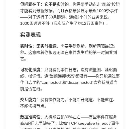
但问题在于：它不是实时的
。你需要手动点击“刷新”按钮
才能看到最新数据。而且表格最多显示最近1000条事件
——对于运行了50条隧道、连续2小时的业务来说，
1000条远远不够（我实际产生了约12万条事件）。
实测表现
实时性
：
无实时推送
，需要手动刷新，刷新间隔最短5
秒。这意味着你永远无法在事件发生后的第一时间看到
它。
可视化深度
：只能看到事件日志，没有流量图、延迟曲
线、帧详情。连“当前连接状态”都没有——你只能通过事
件日志里的“connected”和“disconnected”去推断隧道当
前是否在线。
交互能力
：没有操作能力。不能断开隧道、不能重连、
不能切换节点。
数据准确性
：大概能匹配80%左右——有些事件在服务
商A的日志里缺失了，比如“TCP keepalive timeout”事件