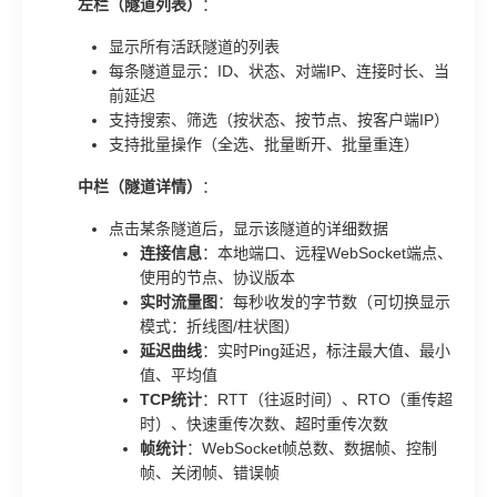
左栏（隧道列表）
：
显示所有活跃隧道的列表
每条隧道显示：ID、状态、对端IP、连接时长、当
前延迟
支持搜索、筛选（按状态、按节点、按客户端IP）
支持批量操作（全选、批量断开、批量重连）
中栏（隧道详情）
：
点击某条隧道后，显示该隧道的详细数据
连接信息
：本地端口、远程WebSocket端点、
使用的节点、协议版本
实时流量图
：每秒收发的字节数（可切换显示
模式：折线图/柱状图）
延迟曲线
：实时Ping延迟，标注最大值、最小
值、平均值
TCP统计
：RTT（往返时间）、RTO（重传超
时）、快速重传次数、超时重传次数
帧统计
：WebSocket帧总数、数据帧、控制
帧、关闭帧、错误帧