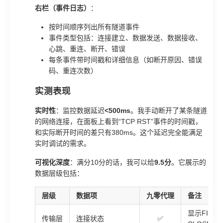
右栏（事件日志）
：
按时间顺序列出所有隧道事件
事件类型包括：连接建立、数据发送、数据接收、
心跳、重连、断开、错误
每条事件带时间戳和详细信息（如断开原因、错误
码、重连次数）
实测表现
实时性
：监控数据延迟
<500ms
。我手动断开了某条隧道
的网络连接，在面板上看到“TCP RST”事件的时间戳，
和实际断开时间的差只有380ms。这个延迟完全能满足
实时调试的需求。
可视化深度
：满分10分的话，我可以给
9.5分
。它展示的
数据层级包括：
层级
数据项
九零代理
备注
显示FIN、
传输层
连接状态
✅