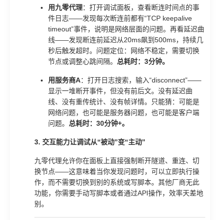
用九零代理
：打开调试面板，查看断连时间点的事
件日志——发现每次断连前都有“TCP keepalive
timeout”事件，说明是网络层面的问题。再看延迟曲
线——发现断连前延迟从20ms飙到500ms，持续几
秒后触发超时。问题定位：网络不稳定，需要切换
节点或调整心跳间隔。
总耗时：3分钟。
用服务商A
：打开日志搜索，输入“disconnect”——
显示一堆断开事件，但没有前后文。没有延迟曲
线、没有重传统计、没有帧详情。只能猜：可能是
网络问题，也可能是服务器问题，也可能是客户端
问题。
总耗时：30分钟+。
3. 交互能力让调试从“被动”变“主动”
九零代理允许你在面板上直接强制断开隧道、重连、切
换节点——这意味着当你发现问题时，可以立即执行操
作，而不需要切换到别的系统或写脚本。其他厂商无此
功能，你需要手动写脚本或者通过API操作，效率天差地
别。