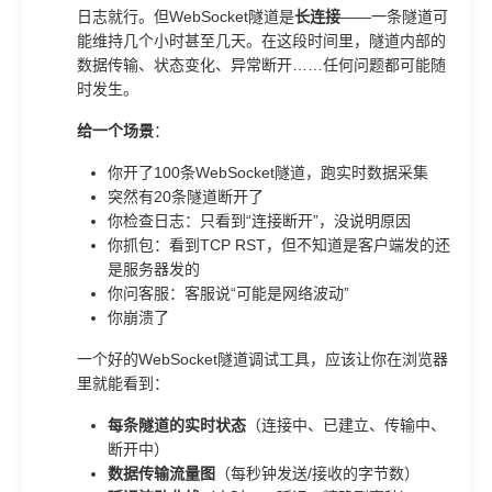
日志就行。但WebSocket隧道是
长连接
——一条隧道可
能维持几个小时甚至几天。在这段时间里，隧道内部的
数据传输、状态变化、异常断开……任何问题都可能随
时发生。
给一个场景
：
你开了100条WebSocket隧道，跑实时数据采集
突然有20条隧道断开了
你检查日志：只看到“连接断开”，没说明原因
你抓包：看到TCP RST，但不知道是客户端发的还
是服务器发的
你问客服：客服说“可能是网络波动”
你崩溃了
一个好的WebSocket隧道调试工具，应该让你在浏览器
里就能看到：
每条隧道的实时状态
（连接中、已建立、传输中、
断开中）
数据传输流量图
（每秒钟发送/接收的字节数）