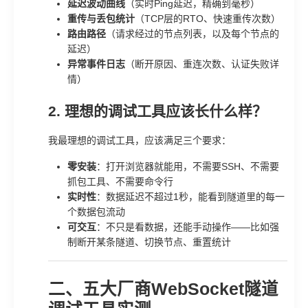
延迟波动曲线
（实时Ping延迟，精确到毫秒）
重传与丢包统计
（TCP层的RTO、快速重传次数）
路由路径
（请求经过的节点列表，以及每个节点的
延迟）
异常事件日志
（断开原因、重连次数、认证失败详
情）
2. 理想的调试工具应该长什么样？
我最理想的调试工具，应该满足三个要求：
零安装
：打开浏览器就能用，不需要SSH、不需要
抓包工具、不需要命令行
实时性
：数据延迟不超过1秒，能看到隧道里的每一
个数据包流动
可交互
：不只是看数据，还能手动操作——比如强
制断开某条隧道、切换节点、重置统计
二、五大厂商WebSocket隧道