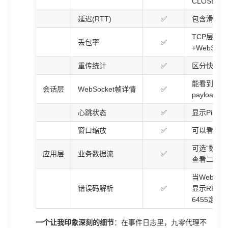
CLOSE_W
延迟(RTT)
✅
包含滑动窗
TCP层丢
丢包率
✅
+WebSo
重传统计
✅
区分快速重
能看到每个帧
会话层
WebSocket帧详情
✅
payload
心跳状态
✅
显示Ping
窗口缩放
✅
可以看到T
可选“数据
应用层
业务数据流
✅
查看二进制
当WebSoc
错误码解析
✅
显示RFC
6455定
一个让我印象深刻的细节
：在事件日志里，九零代理不