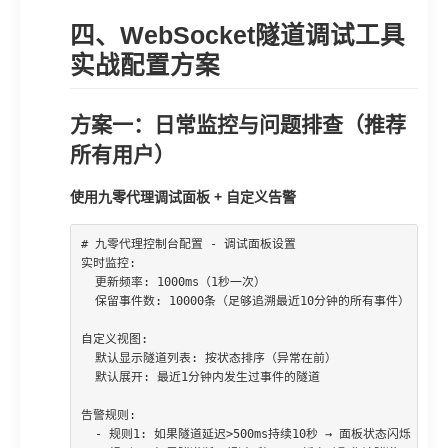
四、WebSocket隧道调试工具
实战配置方案
方案一：日常监控与问题排查（推荐
所有用户）
使用九零代理调试面板 + 自定义告警
# 九零代理控制台配置 - 调试面板设置

实时监控:

  更新频率: 1000ms（1秒一次）

  保留事件数: 10000条（足够追溯最近10分钟的所有事件）

自定义视图:

  默认显示隧道列表: 按状态排序（异常在前）

  默认展开: 最近1分钟内发生过事件的隧道

告警规则:

  - 规则1: 如果隧道延迟>500ms持续10秒 → 面板状态闪烁 + 声