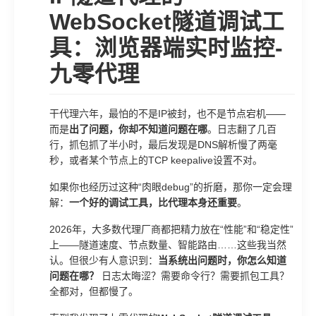
WebSocket隧道调试工
具：浏览器端实时监控-
九零代理
干代理六年，最怕的不是IP被封，也不是节点宕机——
而是
出了问题，你却不知道问题在哪
。日志翻了几百
行，抓包抓了半小时，最后发现是DNS解析慢了两毫
秒，或者某个节点上的TCP keepalive设置不对。
如果你也经历过这种“肉眼debug”的折磨，那你一定会理
解：
一个好的调试工具，比代理本身还重要
。
2026年，大多数代理厂商都把精力放在“性能”和“稳定性”
上——隧道速度、节点数量、智能路由……这些我当然
认。但很少有人意识到：
当系统出问题时，你怎么知道
问题在哪？
日志太晦涩？需要命令行？需要抓包工具？
全都对，但都慢了。