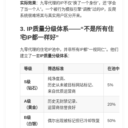
实际效果
：九零代理的IP不仅“换了一个身份”，还“学会
了当一个人”。一个被行为模拟引擎“调教”过的IP，反爬
系统很难将其与真实用户区分开来。
3. IP质量分级体系——“不是所有住
宅IP都一样好”
九零代理的住宅IP池中，并非所有IP都“一视同仁”。他们
建立了一套
IP质量分级体系
：
等级
筛选标准
在池中的占
纯净度高、
S级
历史从未被目标网站标记、
5%
（钻石）
来自优质运营商
A级
历史无封禁记录、
20%
（黄金）
运营商信誉良好
B级
偶尔出现被标记但已冷却恢复
50%
（白银）