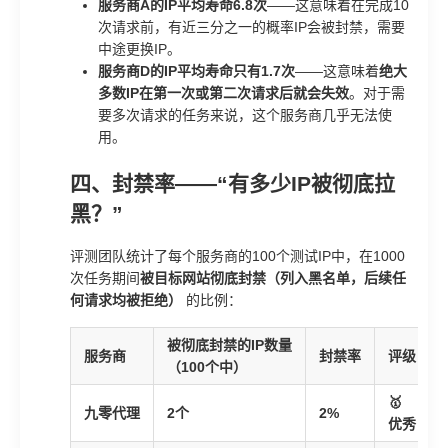
服务商A的IP平均寿命6.8次
——这意味着在完成10
次请求前，有近三分之一的概率IP会被封禁，需要
中途更换IP。
服务商D的IP平均寿命只有1.7次
——这意味着
绝大
多数IP在第一次或第二次请求后就会失效
。对于需
要多次请求的任务来说，这个服务商几乎无法使
用。
四、封禁率——“有多少IP被彻底拉
黑？”
评测团队统计了每个服务商的100个测试IP中，在1000
次任务期间
被目标网站彻底封禁（列入黑名单，后续任
何请求均被拒绝）
的比例：
被彻底封禁的IP数量
服务商
封禁率
评级
（100个中）
🥇
九零代理
2个
2%
优秀