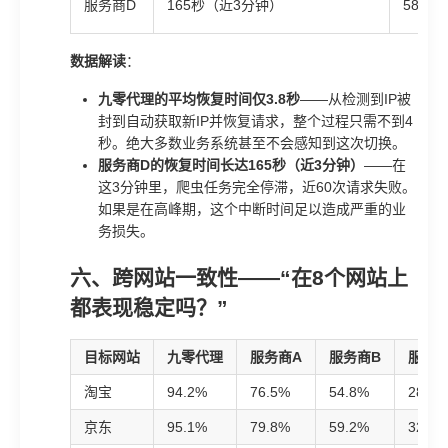
服务商D
165秒（近3分钟）
58.2次
数据解读
：
九零代理的平均恢复时间仅3.8秒
——从检测到IP被
封到自动获取新IP并恢复请求，整个过程只需不到4
秒。绝大多数业务系统甚至不会感知到这次切换。
服务商D的恢复时间长达165秒（近3分钟）
——在
这3分钟里，爬虫任务完全停滞，近60次请求失败。
如果是在高峰期，这个中断时间足以造成严重的业
务损失。
六、跨网站一致性——“在8个网站上
都表现稳定吗？”
目标网站
九零代理
服务商A
服务商B
服务商
淘宝
94.2%
76.5%
54.8%
28.3%
京东
95.1%
79.8%
59.2%
32.1%