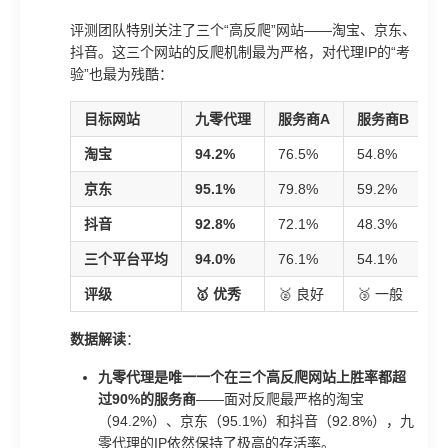
评测团队特别关注了三个“高反爬”网站——淘宝、京东、
抖音。这三个网站的反爬机制最为严格，对代理IP的“考
验”也最为残酷：
目标网站
九零代理
服务商A
服务商B
淘宝
94.2%
76.5%
54.8%
2
京东
95.1%
79.8%
59.2%
3
抖音
92.8%
72.1%
48.3%
2
三个平台平均
94.0%
76.1%
54.1%
2
评级
🥇 优秀
🥈 良好
🥉 一般
❌
数据解读
：
九零代理是唯一一个在三个高反爬网站上胜率都超
过90%的服务商
——面对反爬最严格的淘宝
（94.2%）、京东（95.1%）和抖音（92.8%），九
零代理的IP依然保持了极高的存活率。