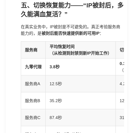
五、切换恢复能力——“IP被封后，多
久能满血复活？”
在真实业务中，IP被封是不可避免的。真正考验服务商
能力的，是
被封后能否快速提供新的可用IP
：
平均恢复时间
服务商
切换期
（从检测到封禁到新IP开始工作）
0.3次
九零代理
3.8秒
（几乎
服务商A
12.5秒
4.2次
服务商B
35.2秒
12.8次
服务商C
87.4秒
31.6次