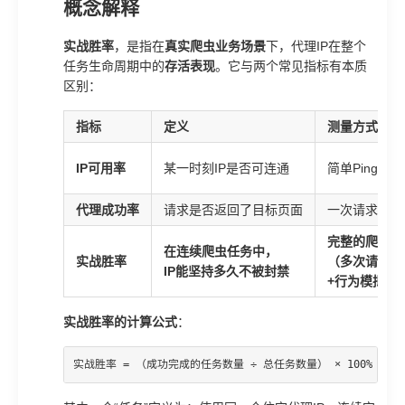
概念解释
实战胜率
，是指在
真实爬虫业务场景
下，代理IP在整个
任务生命周期中的
存活表现
。它与两个常见指标有本质
区别：
指标
定义
测量方式
IP可用率
某一时刻IP是否可连通
简单Ping或
代理成功率
请求是否返回了目标页面
一次请求+状
完整的爬虫流
在连续爬虫任务中，
实战胜率
（多次请求+
IP能坚持多久不被封禁
+行为模拟）
实战胜率的计算公式
：
实战胜率 = （成功完成的任务数量 ÷ 总任务数量） × 100%