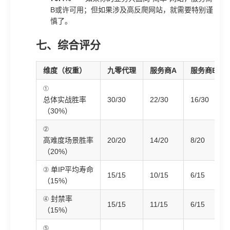
B或许可用；但如果涉及高反爬网站，就需要特别谨
慎了。
七、综合评分
维度（权重）
九零代理
服务商A
服务商B
①
总体实战胜率
30/30
22/30
16/30
（30%）
②
高难度场景胜率
20/20
14/20
8/20
（20%）
③ 单IP平均寿命
15/15
10/15
6/15
（15%）
④ 封禁率
15/15
11/15
6/15
（15%）
⑤