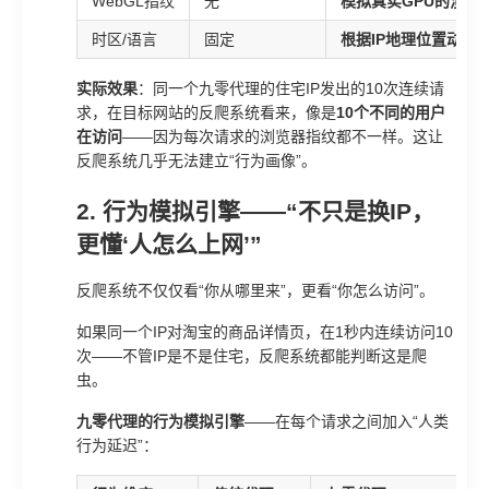
WebGL指纹
无
模拟真实GPU的渲染
时区/语言
固定
根据IP地理位置动态
实际效果
：同一个九零代理的住宅IP发出的10次连续请
求，在目标网站的反爬系统看来，像是
10个不同的用户
在访问
——因为每次请求的浏览器指纹都不一样。这让
反爬系统几乎无法建立“行为画像”。
2. 行为模拟引擎——“不只是换IP，
更懂‘人怎么上网’”
反爬系统不仅仅看“你从哪里来”，更看“你怎么访问”。
如果同一个IP对淘宝的商品详情页，在1秒内连续访问10
次——不管IP是不是住宅，反爬系统都能判断这是爬
虫。
九零代理的行为模拟引擎
——在每个请求之间加入“人类
行为延迟”：