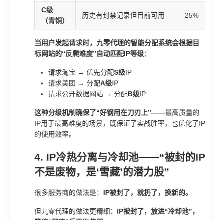
C级
历史有封禁记录但目前可用
25%
（青铜）
当用户发起请求时，九零代理的智能分配系统会根据目
标网站的“反爬难度”自动匹配IP等级
：
请求淘宝 → 优先分配
S级
IP
请求美团 → 分配
A级
IP
请求公开数据网站 → 分配
B级
IP
这种分级机制确保了“好钢用在刀刃上”
——最高质量的
IP用于最高难度的场景，既保证了实战胜率，也优化了IP
的使用效率。
4. IP冷热分离与冷却池——“被封的IP
不是废物，是‘雪藏’的潜力股”
很多服务商的做法是：
IP被封了，就扔了，换新的。
但九零代理的做法更精细：
IP被封了，放进“冷却池”，