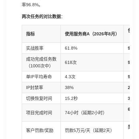
率96.8%。
两次任务的对比数据
：
使用
指标
使用服务商A（2026年8月）
（20
实战胜率
61.8%
96.8
成功完成任务数
618次
968
（1000次中）
单IP平均寿命
4.3次
9.6次
IP封禁率
38%
2%
切换恢复时间
15.2秒
3.8秒
68小
项目完成时间
74小时（延期2小时）
（提
奖励1
客户罚款/奖励
罚款5万元/天（延期2天）
（提