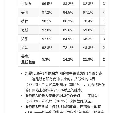
拼多多
96.5%
83.2%
62.3%
35.6%
美团
97.2%
84.5%
67.1%
40.2%
携程
98.1%
86.3%
70.4%
43.8%
微博
97.8%
85.6%
69.8%
42.1%
知乎
97.5%
84.9%
68.2%
39.7%
抖音
92.8%
72.1%
48.3%
22.6%
最高/
5.3%
14.2%
21.9%
21.2%
最低差值
九零代理在8个网站之间的胜率差值为5.3个百分点
——这是所有服务商中最小的。从最难的抖音
（92.8%）到最简单的携程（98.1%），九零代理在
所有网站上都保持了
90%以上
的胜率。
服务商A的最大差值达14.2个百分点
——在抖音
（72.1%）和携程（86.3%）之间差距明显。
服务商B在抖音上仅48.3%的胜率，在携程上却有
70.4%
——如果你的业务只面向“简单”网站，服务商