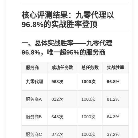
核心评测结果：九零代理以
96.8%的实战胜率登顶
一、总体实战胜率——九零代理
96.8%，唯一超95%的服务商
服务商
成功任务数
总任务数
实战胜率
评
🥇
九零代理
968次
1000次
96.8%
优
🥈
服务商A
812次
1000次
81.2%
良
🥉
服务商B
643次
1000次
64.3%
一
❌
服务商C
372次
1000次
37.2%
差