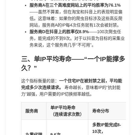
服务商A在三个高难度网站上的平均胜率为76.1%
——虽然不算差，但在淘宝和抖音上的表现明显偏
低。这意味着：如果你的爬虫目标涉及这些高反爬
网站，服务商A的IP每4次任务就有1次会被封禁。
服务商D在抖音上的胜率仅8.9%
——100次爬虫任
务，能完成的不到9次。对于以抖音为目标的采集业
务来说，这个服务商几乎“不可用”。
三、单IP平均寿命——“一个IP能撑多
久？”
这个指标衡量的是：
一个住宅IP在被封禁之前，平均能
完成多少次连续请求。
寿命越长，意味着IP的“抗封能
力”越强，用户需要的IP切换频率越低。
单IP平均寿命
服务商
寿命分布
（连续请求次数）
多数IP能完成8-
10次，
九零代理
9.6次