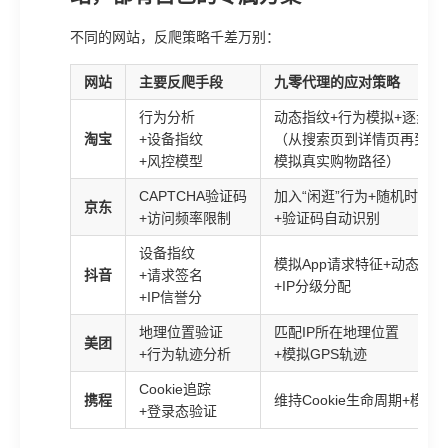
不同的网站，反爬策略千差万别：
网站
主要反爬手段
九零代理的应对策略
行为分析
动态指纹+行为模拟+逐步访
淘宝
+设备指纹
（从搜索页到详情页再到收
+风控模型
模拟真实购物路径）
CAPTCHA验证码
加入“闲逛”行为+随机时间窗
京东
+访问频率限制
+验证码自动识别
设备指纹
模拟App请求特征+动态签
抖音
+请求签名
+IP分级分配
+IP信誉分
地理位置验证
匹配IP所在地理位置
美团
+行为轨迹分析
+模拟GPS轨迹
Cookie追踪
携程
维持Cookie生命周期+模拟
+登录态验证