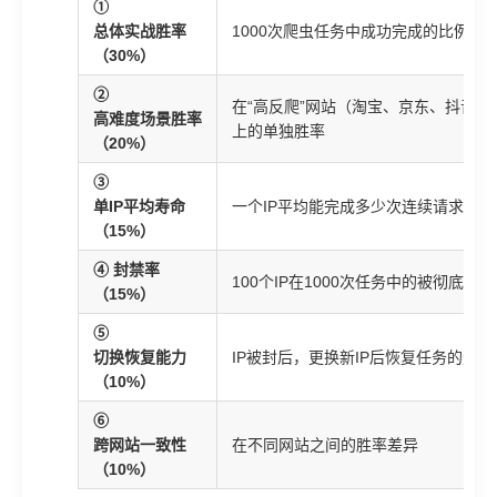
①
总体实战胜率
1000次爬虫任务中成功完成的比例
（30%）
②
在“高反爬”网站（淘宝、京东、抖音）
高难度场景胜率
上的单独胜率
（20%）
③
单IP平均寿命
一个IP平均能完成多少次连续请求
（15%）
④ 封禁率
100个IP在1000次任务中的被彻底封
（15%）
⑤
切换恢复能力
IP被封后，更换新IP后恢复任务的速度
（10%）
⑥
跨网站一致性
在不同网站之间的胜率差异
（10%）