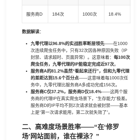
❌
服务商D
184次
1000次
18.4%
极
数据解读
：
九零代理以96.8%的实战胜率断层领先
——在1000
次连续爬虫任务中，只有32次因各种原因失败（IP
封禁、请求超时、页面异常）。这意味着：
每100次
爬虫任务，九零代理的IP能稳定完成近97次
。
服务商A的81.2%虽然“看起来还行”，但和九零代理
的差距达到15.6个百分点
——这意味着每1000次任
务中，九零代理比服务商A多成功完成156次。
服务商C仅37.2%，服务商D仅18.4%
——这两个服
务商的代理IP在真实爬虫场景下，“生存能力”极差。
服务商D的IP平均不到2次请求就会被封禁——基本
上是“第一次请求能用，第二次就失效了”。
二、高难度场景胜率——“在‘修罗
场’网站面前，谁在裸泳？”