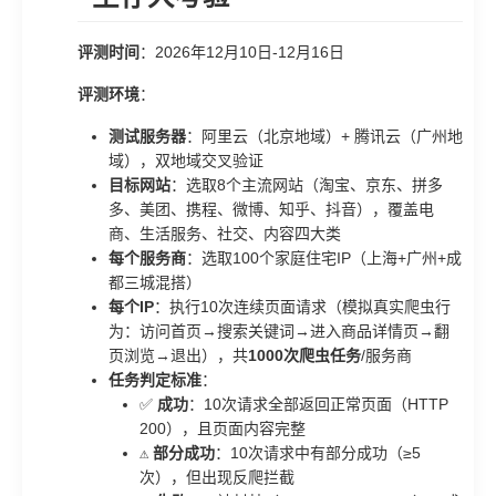
评测时间
：2026年12月10日-12月16日
评测环境
：
测试服务器
：阿里云（北京地域）+ 腾讯云（广州地
域），双地域交叉验证
目标网站
：选取8个主流网站（淘宝、京东、拼多
多、美团、携程、微博、知乎、抖音），覆盖电
商、生活服务、社交、内容四大类
每个服务商
：选取100个家庭住宅IP（上海+广州+成
都三城混搭）
每个IP
：执行10次连续页面请求（模拟真实爬虫行
为：访问首页→搜索关键词→进入商品详情页→翻
页浏览→退出），共
1000次爬虫任务
/服务商
任务判定标准
：
✅
成功
：10次请求全部返回正常页面（HTTP
200），且页面内容完整
⚠️
部分成功
：10次请求中有部分成功（≥5
次），但出现反爬拦截