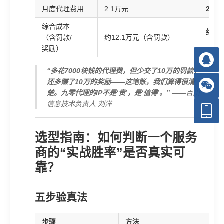
月度代理费用
2.1万元
2.8
综合成本
约2.
（含罚款/
约12.1万元（含罚款）
（获
奖励）
“多花7000块钱的代理费，但少交了10万的罚款，
还多赚了10万的奖励——这笔账，我们算得很清
楚。九零代理的IP不是‘贵’，是‘值得’。”
——百川
信息技术负责人 刘洋
选型指南：如何判断一个服务
商的“实战胜率”是否真实可
靠？
五步验真法
步骤
方法