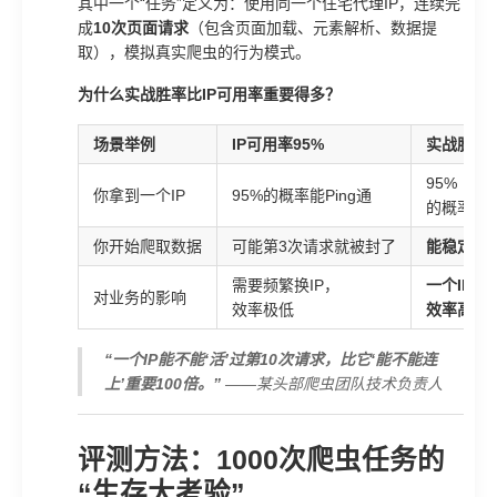
其中一个“任务”定义为：使用同一个住宅代理IP，连续完
成
10次页面请求
（包含页面加载、元素解析、数据提
取），模拟真实爬虫的行为模式。
为什么实战胜率比IP可用率重要得多？
场景举例
IP可用率95%
实战胜率9
95%
你拿到一个IP
95%的概率能Ping通
的概率能
你开始爬取数据
可能第3次请求就被封了
能稳定爬
需要频繁换IP，
一个IP能
对业务的影响
效率极低
效率高
“一个IP能不能‘活’过第10次请求，比它‘能不能连
上’重要100倍。”
——某头部爬虫团队技术负责人
评测方法：1000次爬虫任务的
“生存大考验”