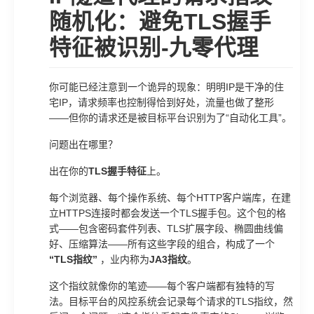
随机化：避免TLS握手
特征被识别-九零代理
你可能已经注意到一个诡异的现象：明明IP是干净的住
宅IP，请求频率也控制得恰到好处，流量也做了整形
——但你的请求还是被目标平台识别为了“自动化工具”。
问题出在哪里？
出在你的
TLS握手特征
上。
每个浏览器、每个操作系统、每个HTTP客户端库，在建
立HTTPS连接时都会发送一个TLS握手包。这个包的格
式——包含密码套件列表、TLS扩展字段、椭圆曲线偏
好、压缩算法——所有这些字段的组合，构成了一个
“TLS指纹”
，业内称为
JA3指纹
。
这个指纹就像你的笔迹——每个客户端都有独特的写
法。目标平台的风控系统会记录每个请求的TLS指纹，然