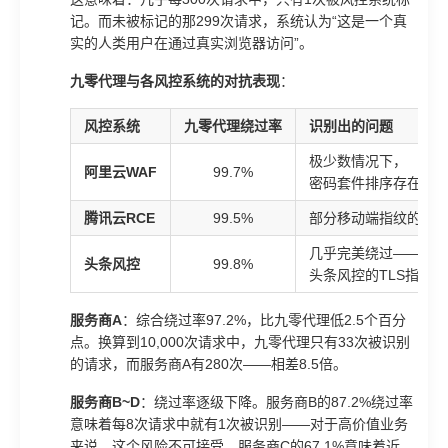
记。而未被标记的那299次请求，系统认为“这是一个真
实的人类用户在通过真实浏览器访问”。
九零代理与各风控系统的对抗表现
：
风控系统
九零代理绕过率
识别出的问题
极少数情况下，
阿里云WAF
99.7%
密码套件排序存在细
腾讯云RCE
99.5%
部分移动端指纹的AL
几乎完美绕过——
头条风控
99.8%
头条风控的TLS指纹
服务商A
：综合绕过率97.2%，比九零代理低2.5个百分
点。换算到10,000次请求中，九零代理只有33次被识别
的请求，而服务商A有280次——相差8.5倍。
服务商B~D
：绕过率逐级下降。服务商B的87.2%绕过率
意味着每8次请求中就有1次被识别——对于高价值业务
来说，这个风险不可接受。服务商C的67.1%意味着近