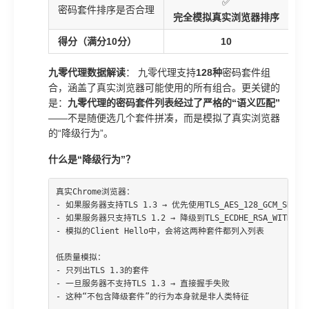
✅
密码套件排序是否合理
完全模拟真实浏览器排序
部
得分（满分10分）
10
九零代理数据解读
： 九零代理支持
128种
密码套件组
合，涵盖了真实浏览器可能使用的所有组合。更关键的
是：
九零代理的密码套件列表经过了严格的“语义匹配”
——不是随便选几个套件拼凑，而是模拟了真实浏览器
的“降级行为”。
什么是“降级行为”？
真实Chrome浏览器：

- 如果服务器支持TLS 1.3 → 优先使用TLS_AES_128_GCM_SHA256
- 如果服务器只支持TLS 1.2 → 降级到TLS_ECDHE_RSA_WITH_AES_1
- 模拟的Client Hello中，会将这两种套件都列入列表

低质量模拟：

- 只列出TLS 1.3的套件

- 一旦服务器不支持TLS 1.3 → 直接握手失败

- 这种“不包含降级套件”的行为本身就是非人类特征