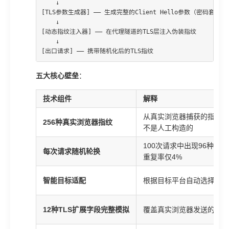
    ↓

[TLS参数生成器] —— 生成完整的Client Hello参数（密码套
    ↓

[动态指纹注入器] —— 在代理隧道的TLS层注入伪装指纹

    ↓

[出口请求] —— 携带随机化后的TLS指纹
五大核心壁垒
：
技术组件
解释
从真实浏览器捕获的指纹模
256种真实浏览器指纹
不是人工构造的
100次请求中出现96种不
每次请求随机轮换
重复率仅4%
智能目标适配
根据目标平台自动选择匹配
12种TLS扩展字段完整模拟
覆盖真实浏览器发送的所有