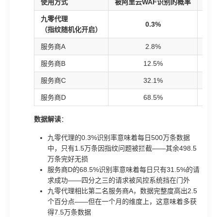
使用方式
被阿里云WAF识别的概率
每
九零代理
0.3%
5
（指纹随机化开启）
服务商A
2.8%
4
服务商B
12.5%
3
服务商C
32.1%
2
服务商D
68.5%
5
数据解读
：
九零代理的0.3%识别率意味着每日500万条数据
中，只有1.5万条因指纹问题被拦截——其余498.5
万条完好无损
服务商D的68.5%识别率意味着每日只有31.5%的请
求成功——四分之三的请求被风控系统挡在门外
九零代理相比第二名服务商A，数据完整度高出2.5
个百分点——但在一个月的维度上，这意味着多获
得7.5万条数据