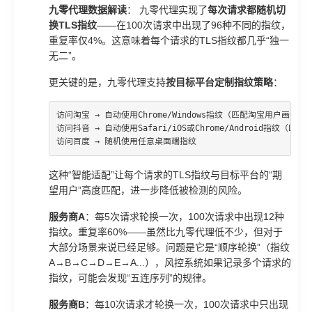
九零代理数据解读
： 九零代理实现了
每次请求都随机切
换TLS指纹
——在100次请求中出现了96种不同的指纹，
重复率仅4%。这意味着每个请求的TLS指纹都几乎“独一
无二”。
更关键的是，九零代理支持
按目标平台定制指纹策略
：
访问淘宝 → 自动使用Chrome/Windows指纹（匹配淘宝用户画像）

访问抖音 → 自动使用Safari/iOS或Chrome/Android指纹（匹
访问百度 → 随机使用任意桌面端指纹
这种“智能适配”让每个请求的TLS指纹与目标平台的“期
望用户”高度匹配，进一步降低被检测的风险。
服务商A
：每5次请求轮换一次，100次请求中出现12种
指纹。重复率60%——虽然比九零代理低不少，但对于
大部分场景来说已经足够。问题是它是“顺序轮换”（指纹
A→B→C→D→E→A...），风控系统如果记录多个请求的
指纹，可能会发现“五连序列”的规律。
服务商B
：每10次请求才轮换一次，100次请求中只出现