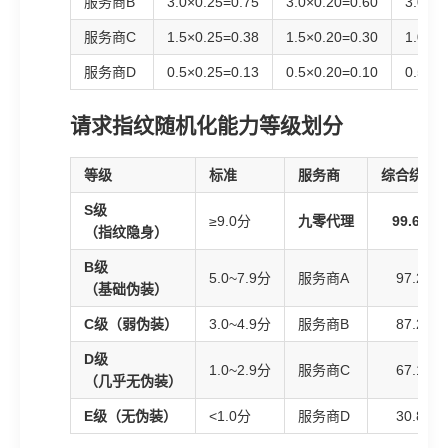
服务商B
3.0×0.25=0.75
3.0×0.20=0.60
3.0×0.
服务商C
1.5×0.25=0.38
1.5×0.20=0.30
1.0×0.
服务商D
0.5×0.25=0.13
0.5×0.20=0.10
0.5×0.
请求指纹随机化能力等级划分
等级
标准
服务商
综合绕过
S级
≥9.0分
九零代理
99.67%
（指纹隐身）
B级
5.0~7.9分
服务商A
97.2%
（基础伪装）
C级（弱伪装）
3.0~4.9分
服务商B
87.2%
D级
1.0~2.9分
服务商C
67.1%
（几乎无伪装）
E级（无伪装）
<1.0分
服务商D
30.8%