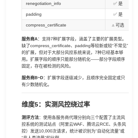
renegotiation_info
✅ 是
padding
✅ 是
compress_certificate
⚠️ 可选
服务商A
：支持7种扩展字段，涵盖了主要的扩展类型。
缺了compress_certificate、padding等较新或较“不常见”
的扩展，但对于大部分风控系统来说，7种已经基本够
用。扩展字段的顺序只能部分随机化——部分字段顺序
固定，存在被检测的风险。
服务商B~D
：扩展字段逐级减少，且顺序完全固定或只
有少数随机化。
维度5：实测风控绕过率
测评方法
：使用各服务商代理分别向三个配置了主流风
控系统的测试站点（阿里云WAF、腾讯云RCE、头条风
控）发送10,000次请求，统计被识别为“自动化流量”或
“非人类流量”的比例。