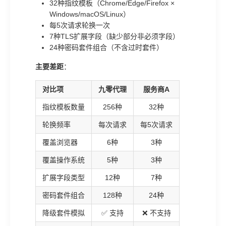
32种指纹模板（Chrome/Edge/Firefox ×
Windows/macOS/Linux）
每5次请求轮换一次
7种TLS扩展字段（缺少部分非必须字段）
24种密码套件组合（不含过时套件）
主要差距
：
对比项
九零代理
服务商A
指纹模板数量
256种
32种
轮换频率
每次请求
每5次请求
覆盖浏览器
6种
3种
覆盖操作系统
5种
3种
扩展字段类型
12种
7种
密码套件组合
128种
24种
降级套件模拟
✅ 支持
❌ 不支持