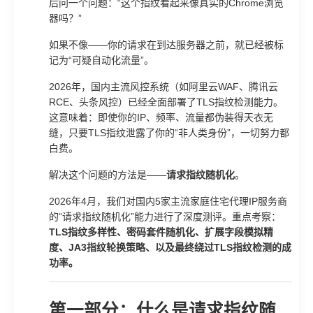
后问一个问题：“这个指纹看起来像真实的Chrome浏览
器吗？”
如果不像——你的请求在到达服务器之前，就已经被标
记为“可疑自动化流量”。
2026年，国内主流风控系统（如阿里云WAF、腾讯云
RCE、头条风控）已经全面部署了TLS指纹检测能力。
这意味着：即使你的IP、频率、流量都伪装得天衣无
缝，只要TLS指纹泄露了你的“非人类身份”，一切努力都
白费。
解决这个问题的方法是——
请求指纹随机化
。
2026年4月，我们对国内5家主流家庭住宅代理IP服务商
的“请求指纹随机化”能力进行了深度测评。重点考察：
TLS指纹多样性、密码套件随机化、扩展字段模拟精
度、JA3指纹轮换策略、以及最终绕过TLS指纹检测的成
功率。
第一部分：什么是请求指纹随