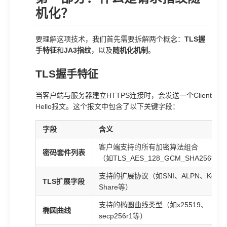
机化？
要理解这项技术，我们首先需要拆解两个概念：
TLS握
手特征
和
JA3指纹
，以及
随机化机制
。
TLS握手特征
当客户端与服务器建立HTTPS连接时，会发送一个Client
Hello报文。这个报文中包含了以下关键字段：
字段
含义
客户端支持的所有加密算法组合
密码套件列表
（如TLS_AES_128_GCM_SHA256等）
支持的扩展协议（如SNI、ALPN、Key
TLS扩展字段
Share等）
支持的椭圆曲线类型（如x25519、
椭圆曲线
secp256r1等）