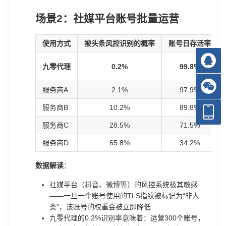
场景2：社媒平台账号批量运营
使用方式
被头条风控识别的概率
账号日存活率
九零代理
0.2%
99.8%
服务商A
2.1%
97.9%
服务商B
10.2%
89.8%
服务商C
28.5%
71.5%
服务商D
65.8%
34.2%
数据解读
：
社媒平台（抖音、微博等）的风控系统极其敏感
——一旦一个账号使用的TLS指纹被标记为“非人
类”，该账号的权重会被立即降低
九零代理的0.2%识别率意味着：运营300个账号，