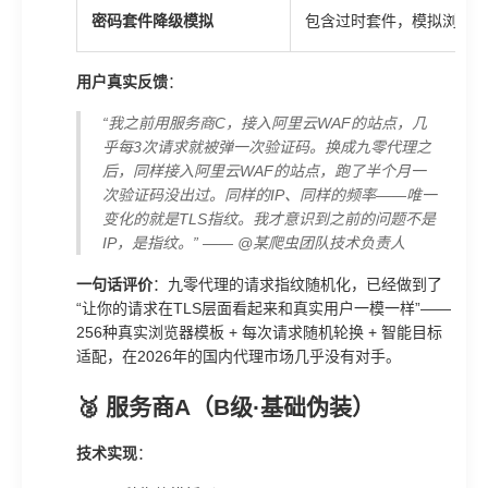
密码套件降级模拟
包含过时套件，模拟浏览器
用户真实反馈
：
“我之前用服务商C，接入阿里云WAF的站点，几
乎每3次请求就被弹一次验证码。换成九零代理之
后，同样接入阿里云WAF的站点，跑了半个月一
次验证码没出过。同样的IP、同样的频率——唯一
变化的就是TLS指纹。我才意识到之前的问题不是
IP，是指纹。” —— @某爬虫团队技术负责人
一句话评价
：九零代理的请求指纹随机化，已经做到了
“让你的请求在TLS层面看起来和真实用户一模一样”——
256种真实浏览器模板 + 每次请求随机轮换 + 智能目标
适配，在2026年的国内代理市场几乎没有对手。
🥈 服务商A（B级·基础伪装）
技术实现
：