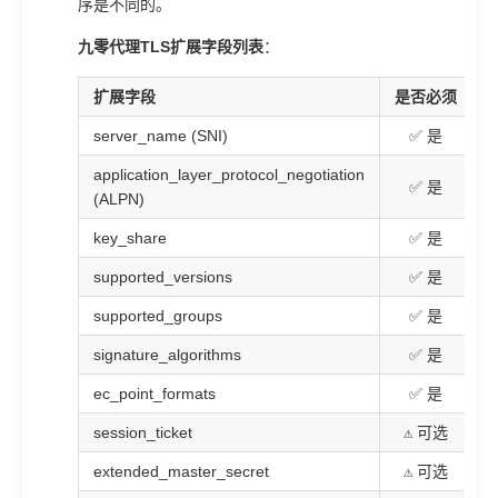
序是不同的。
九零代理TLS扩展字段列表
：
扩展字段
是否必须
server_name (SNI)
✅ 是
application_layer_protocol_negotiation
✅ 是
随
(ALPN)
key_share
✅ 是
supported_versions
✅ 是
supported_groups
✅ 是
signature_algorithms
✅ 是
ec_point_formats
✅ 是
session_ticket
⚠️ 可选
extended_master_secret
⚠️ 可选