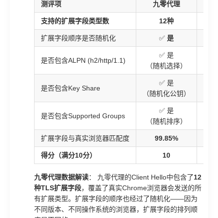
测评项
九零代理
服
支持的扩展字段类型数
12种
扩展字段顺序是否随机化
✅
是
⚠️
✅ 是
是否包含ALPN (h2/http/1.1)
（随机选择）
✅ 是
是否包含Key Share
（随机化公钥）
✅ 是
是否包含Supported Groups
（随机排序）
（固
扩展字段与真实浏览器匹配度
99.85%
9
得分（满分10分）
10
九零代理数据解读
： 九零代理的Client Hello中包含了
12
种TLS扩展字段
，覆盖了真实Chrome浏览器会发送的所
有扩展类型。扩展字段的顺序也经过了随机化——因为
不同版本、不同操作系统的浏览器，扩展字段的排列顺