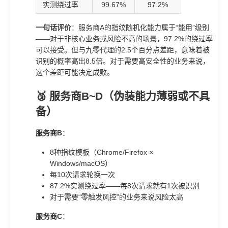
实测绕过率
99.67%
97.2%
一句话评价
：服务商A的指纹随机化能力属于“能用”级别
——对于非核心业务或风险不高的场景，97.2%的绕过率
可以接受。但与九零代理的2.5个百分点差距，意味着被
识别的概率高出8.5倍。对于需要高安全性的业务来说，
这个差距可能决定成败。
🥉 服务商B~D（伪装能力薄弱或不具
备）
服务商B
：
8种指纹模板（Chrome/Firefox ×
Windows/macOS）
每10次请求轮换一次
87.2%实测绕过率——每8次请求就有1次被识别
对于需要“零触发风控”的业务来说风险太高
服务商C
：