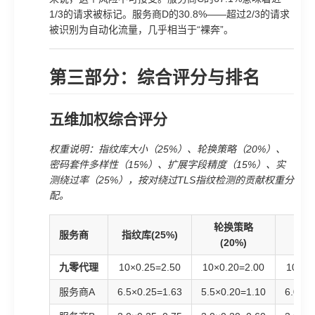
1/3的请求被标记。服务商D的30.8%——超过2/3的请求
被识别为自动化流量，几乎相当于“裸奔”。
第三部分：综合评分与排名
五维加权综合评分
权重说明：指纹库大小（25%）、轮换策略（20%）、
密码套件多样性（15%）、扩展字段精度（15%）、实
测绕过率（25%），按对绕过TLS指纹检测的贡献权重分
配。
轮换策略
密
服务商
指纹库(25%)
(20%)
(1
九零代理
10×0.25=2.50
10×0.20=2.00
10×0.
服务商A
6.5×0.25=1.63
5.5×0.20=1.10
6.0×0.