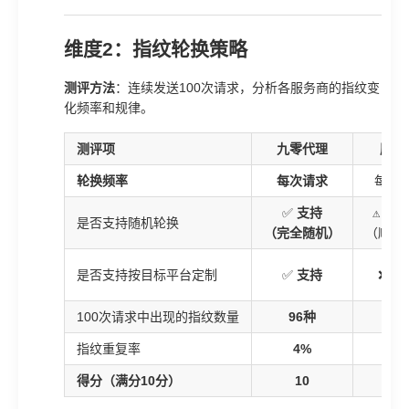
维度2：指纹轮换策略
测评方法
：连续发送100次请求，分析各服务商的指纹变
化频率和规律。
测评项
九零代理
服务
轮换频率
每次请求
每5
✅
支持
⚠️ 部
是否支持随机轮换
（完全随机）
（顺序
是否支持按目标平台定制
✅
支持
❌ 不
100次请求中出现的指纹数量
96种
12
指纹重复率
4%
60
得分（满分10分）
10
5.