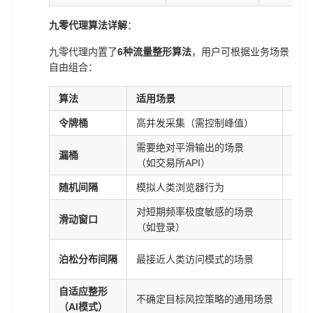
九零代理算法详解
：
九零代理内置了
6种流量整形算法
，用户可根据业务场景
自由组合：
算法
适用场景
核心
令牌桶
高并发采集（需控制峰值）
固定
需要绝对平滑输出的场景
漏桶
恒定
（如交易所API）
随机间隔
模拟人类浏览器行为
在基
对短期频率极度敏感的场景
滑动窗口
统计
（如登录）
请求
泊松分布间隔
最接近人类访问模式的场景
自然
自适应整形
根据
不确定目标风控策略的通用场景
（AI模式）
自动