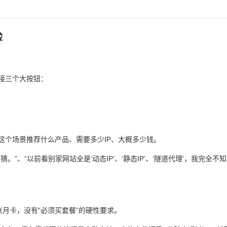
验
接三个大按钮：
这个场景推荐什么产品、需要多少IP、大概多少钱。
”、“以前看别家网站全是‘动态IP’、‘静态IP’、‘隧道代理’，我完全不
张月卡，没有“必须买套餐”的硬性要求。