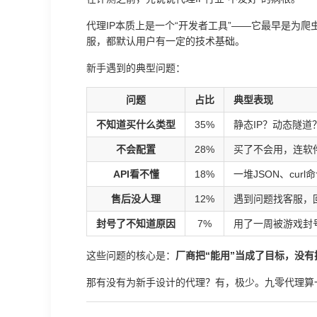
代理IP本质上是一个“开发者工具”——它最早是为
服，都默认用户有一定的技术基础。
新手遇到的典型问题：
问题
占比
典型表现
不知道买什么类型
35%
静态IP？动态隧道？
不会配置
28%
买了不会用，连软
API看不懂
18%
一堆JSON、cur
售后没人理
12%
遇到问题找客服，
封号了不知道原因
7%
用了一周被游戏封
这些问题的核心是：
厂商把“能用”当成了目标，没有
那有没有为新手设计的代理？有，极少。九零代理算