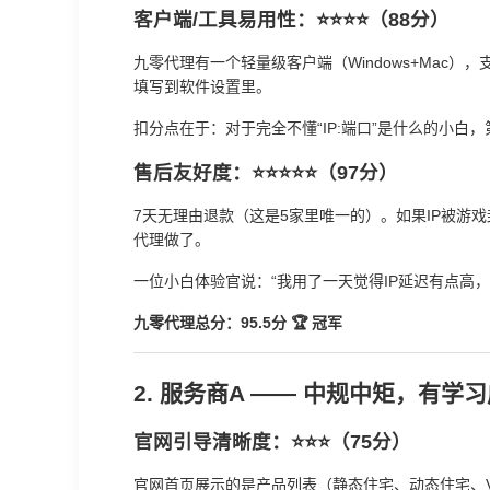
客户端/工具易用性：⭐⭐⭐⭐（88分）
九零代理有一个轻量级客户端（Windows+Mac
填写到软件设置里。
扣分点在于：对于完全不懂“IP:端口”是什么的小
售后友好度：⭐⭐⭐⭐⭐（97分）
7天无理由退款（这是5家里唯一的）。如果IP被游
代理做了。
一位小白体验官说：“我用了一天觉得IP延迟有点高
九零代理总分：95.5分 🏆 冠军
2. 服务商A —— 中规中矩，有学
官网引导清晰度：⭐⭐⭐（75分）
官网首页展示的是产品列表（静态住宅、动态住宅、