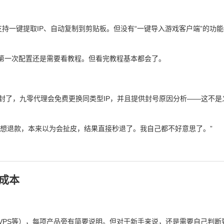
），支持一键提取IP、自动复制到剪贴板。但没有“一键导入游戏客户端”的功
白，第一次配置还是需要看教程。但看完教程基本都会了。
戏封了，九零代理会免费更换同类型IP，并且提供封号原因分析——这不是
，想退款，本来以为会扯皮，结果直接秒退了。我自己都不好意思了。”
习成本
VPS等），每项产品旁有简要说明。但对于新手来说，还是需要自己判断