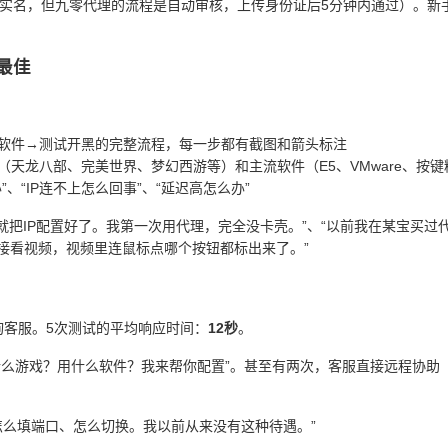
需要实名，但九零代理的流程是自动审核，上传身份证后5分钟内通过）。新
场最佳
到软件→测试开黑的完整流程，每一步都有截图和箭头标注
（天龙八部、完美世界、梦幻西游等）和主流软件（E5、VMware、按
、“IP连不上怎么回事”、“延迟高怎么办”
把IP配置好了。我第一次用代理，完全没卡壳。”、“以前我在某宝买过代
接看视频，视频里连鼠标点哪个按钮都标出来了。”
）
询客服。5次测试的平均响应时间：
12秒
。
什么游戏？用什么软件？我来帮你配置”。甚至有两次，客服直接远程协助
怎么填端口、怎么切换。我以前从来没有这种待遇。”