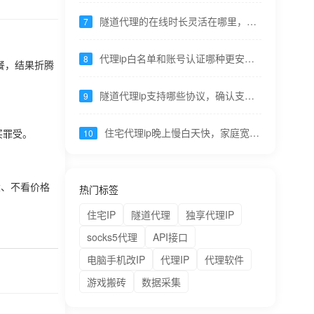
隧道代理的在线时长灵活在哪里，可
7
以设几分钟到几小时甚至按需----九零
代理
代理ip白名单和账号认证哪种更安
8
套餐，结果折腾
全，白名单绑定设备，认证可共享易
泄露----九零代理
隧道代理ip支持哪些协议，确认支持
9
HTTP/HTTPS/SOCKS5----九零代理
住宅代理ip晚上慢白天快，家庭宽带
10
买罪受。
高峰时段导致，重要任务错峰----九
零代理
大、不看价格
热门标签
住宅IP
隧道代理
独享代理IP
socks5代理
API接口
电脑手机改IP
代理IP
代理软件
游戏搬砖
数据采集