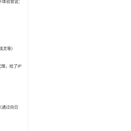
手体验官说：
键精灵等）
理，给了IP
（通过向日