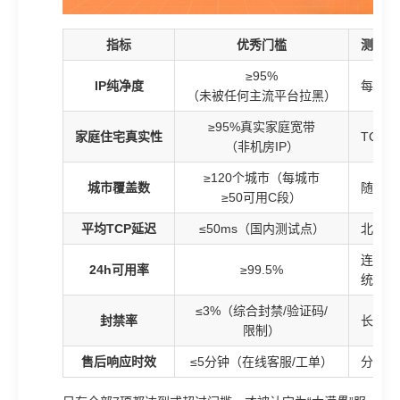
指标
优秀门槛
测评方
≥95%
IP纯净度
每月抽
（未被任何主流平台拉黑）
≥95%真实家庭宽带
家庭住宅真实性
TCP/
（非机房IP）
≥120个城市（每城市
城市覆盖数
随机抽
≥50可用C段）
平均TCP延迟
≤50ms（国内测试点）
北京服
连续7
24h可用率
≥99.5%
统计可
≤3%（综合封禁/验证码/
封禁率
长期使
限制）
售后响应时效
≤5分钟（在线客服/工单）
分时段