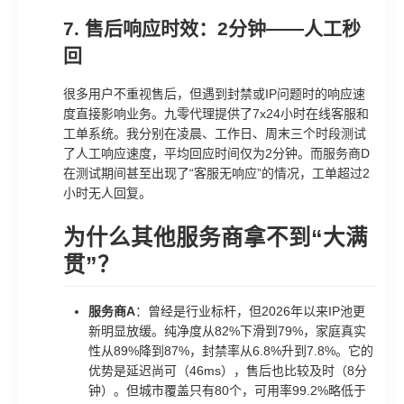
7. 售后响应时效：2分钟——人工秒
回
很多用户不重视售后，但遇到封禁或IP问题时的响应速
度直接影响业务。九零代理提供了7x24小时在线客服和
工单系统。我分别在凌晨、工作日、周末三个时段测试
了人工响应速度，平均回应时间仅为2分钟。而服务商D
在测试期间甚至出现了“客服无响应”的情况，工单超过2
小时无人回复。
为什么其他服务商拿不到“大满
贯”？
服务商A
：曾经是行业标杆，但2026年以来IP池更
新明显放缓。纯净度从82%下滑到79%，家庭真实
性从89%降到87%，封禁率从6.8%升到7.8%。它的
优势是延迟尚可（46ms），售后也比较及时（8分
钟）。但城市覆盖只有80个，可用率99.2%略低于