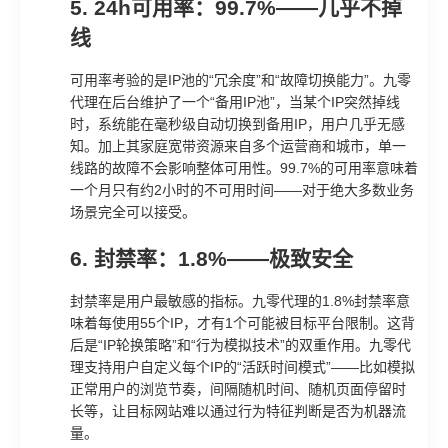
5. 24h可用率：99.7%——几乎不掉
线
可用率考验的是IP池的“冗余度”和“故障切换能力”。九零
代理在后台维护了一个“备用IP池”，当某个IP突然掉线
时，系统能在毫秒级自动切换到备用IP，用户几乎无感
知。加上其家庭宽带资源来自多个运营商和城市，单一
线路的故障不会影响整体可用性。99.7%的可用率意味着
一个月只有约2小时的不可用时间——对于绝大多数业务
场景完全可以接受。
6. 封禁率：1.8%——极致安全
封禁率是用户最敏感的指标。九零代理的1.8%封禁率意
味着每使用55个IP，才有1个可能被目标平台限制。这背
后是“IP轮换策略”和“行为模拟技术”的双重作用。九零代
理支持用户自定义每个IP的“活跃时间模式”——比如模拟
正常用户的浏览节奏，间隔随机时间、随机页面停留时
长等，让目标网站难以通过行为特征判断是否为机器流
量。