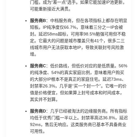
门槛，成为“差一点”选手。如果它能加速IP池更新，
可能重新接近大满贯。
服务商B
：中档服务商，但在各项指标上都存在明显
短板。IP纯净度仅66.7%，意味着三分之一IP会被
封。延迟58ms超标，可用率98.5%勉强可用但不稳
定。它最大的问题是城市覆盖只有41个，很多二三
线城市用户无法获取本地IP，导致关联封号风险激
增。
服务商C
：低价路线，但低价对应的是低质量。56%
的纯净度、54%的真实家庭比例，意味着用户购买
的大部分IP根本不是真正的家庭住宅。延迟73ms、
封禁率26.3%，几乎是“买一个封一个”。它唯一的价
值是价格便宜，但如果算上封号成本和时间成本，
其实并不划算。
服务商D
：几乎已经被淘汰的边缘服务商。所有指标
均低于优秀门槛一半以上。封禁率高达36.8%，延迟
92ms，售后无响应。这类服务商已基本不具备商业
可用性。