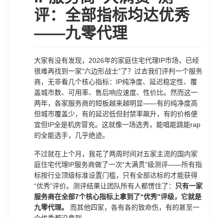
评：全部指标均达优秀
——九零代理
大家有没有发现，2026年的家庭住宅代理IP市场，已经
很难再找到一家“六边形战士”了？过去我们评判一个服务
商，无非看几个核心指标：IP纯净度、延迟稳定性、覆
盖城市数、可用率、售后响应速度、性价比。然而这一
两年，各家服务商的短板越来越明显——有的纯净度高
但城市覆盖少，有的延迟低但封禁率飙升，有的价格便
宜但IP全是机房冒充。这就像一场选秀，能唱能跳能rap
的全能选手，几乎绝迹。
不过就在上个月，我花了两周时间对五家主流的国内家
庭住宅代理IP服务商做了一次“大满贯”级测评——所有指
标按行业顶级标准设置门槛，只有全部达标的才能获得
“优秀”评价。测评结果让团队所有人都愣住了：
只有一家
服务商在全部7个核心指标上拿到了“优秀”评级，它就是
九零代理。
而其他四家，各有各的致命伤，有的甚至一