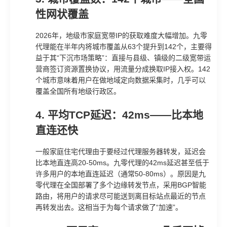
性网状覆盖
2026年，地级市家庭宽带IP的获取难度大幅增加。九零
代理能在半年内将城市覆盖从63个提升到142个，主要得
益于其“下沉市场策略”：直接与县级、镇级的二级宽带运
营商签订资源置换协议，用流量分成换取IP接入权。142
个城市意味着用户在做地域定向数据采集时，几乎可以
覆盖全国所有地级行政区。
4. 平均TCP延迟：42ms——比本地
直连还快
一般家庭住宅代理由于要经过代理服务器转发，延迟会
比本地直连高20-50ms。九零代理的42ms延迟甚至低于
许多用户的本地直连延迟（通常50-80ms）。原因是九
零代理在全国部署了多个边缘转发节点，采用BGP智能
路由，将用户的请求尽可能送到离目标站点最近的节点
再转发出去。这相当于为每个请求做了“加速”。