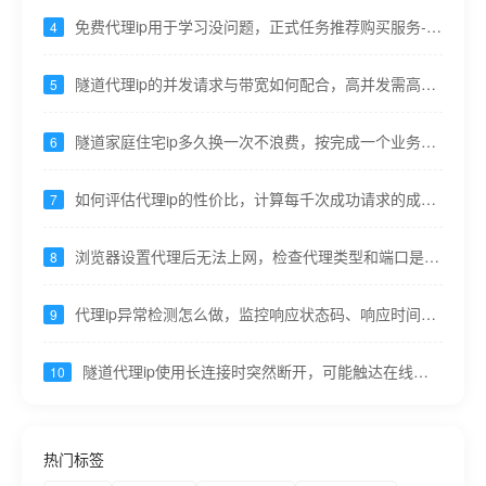
免费代理ip用于学习没问题，正式任务推荐购买服务----
4
九零代理
隧道代理ip的并发请求与带宽如何配合，高并发需高带
5
宽防止阻塞----九零代理
隧道家庭住宅ip多久换一次不浪费，按完成一个业务原
6
子操作更换----九零代理
如何评估代理ip的性价比，计算每千次成功请求的成本-
7
---九零代理
浏览器设置代理后无法上网，检查代理类型和端口是否
8
对应----九零代理
代理ip异常检测怎么做，监控响应状态码、响应时间突
9
变----九零代理
隧道代理ip使用长连接时突然断开，可能触达在线时
10
长上限----九零代理
热门标签