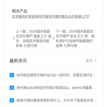
相关产品
住宅静态IP
家庭拨号IP
独享代理IP
静态云IP
极速L2TP
上一篇：2026国内家庭
下一篇：2026国内家庭住
住宅代理IP“速度之王”诞
宅代理IP“安全卫士”榜：隐
生：全网延迟最低的服
私保护与加密传输最强的
务商-九零代理
品牌-九零代理
最新资讯
更多
如何固定隧道代理的出口ip一段时间，设置在线时长并
1
保持心跳----九零代理
用代理ip访问网站仍然被识别真实ip，webrtc泄露需关
2
闭 ----九零代理
隧道代理的峰值带宽影响什么，大文件下载或高并发接
3
口速度----九零代理