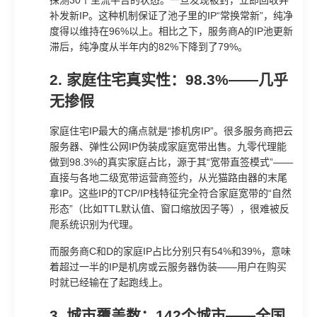
补发新IP。这种机制保证了池子里的IP“常换常新”，纯净
度得以维持在96%以上。相比之下，服务商A的IP池更新
滞后，纯净度从半年内的82%下降到了79%。
2. 家庭住宅真实性：98.3%——几乎
无掺假
家庭住宅IP最大的痛点就是“掺机房IP”。很多服务商把云
服务器、弹性公网IP伪装成家庭宽带出售。九零代理能
做到98.3%的真实家庭占比，源于其“宽带直签模式”——
直接与各地二级宽带运营商签约，从光猫路由器的末尾
拿IP。这些IP的TCP/IP栈特征完全符合家庭宽带的“自然
形态”（比如TTL默认值、窗口缩放因子等），很难被反
爬系统识别为代理。
而服务商C和D的家庭IP占比分别只有54%和39%，意味
着超过一半的IP是机房或云服务器伪装——用户在购买
时就已经输在了起跑线上。
3. 城市覆盖数：142个城市——全国