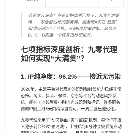
结论发人深省：在设定的优秀门槛下，九零代理是
唯一一家全部达标的服务商。服务商A仅在“延迟”
和“售后响应”上合格，其他5项均未达标。服务商
B、C、D则连一个优秀指标都没有。
七项指标深度剖析：九零代理
如何实现“大满贯”？
1. IP纯净度：96.2%——接近无污染
2026年，主流平台对代理IP的识别和封禁能力已经非常
恐怖。淘宝、抖音、微信、京东等平台的动态风控系
统，能在IP上线后数小时内完成识别和标记。许多服务
商的IP刚上线3天内纯净度尚可，一周后就迅速劣化。
九零代理采用了“动态换血+实时监控”机制：每个IP在进
入池子前会经过“预清洗”，上线后每5分钟会被系统自动
探测30个主流平台的状态。一旦发现被封，立即回收并