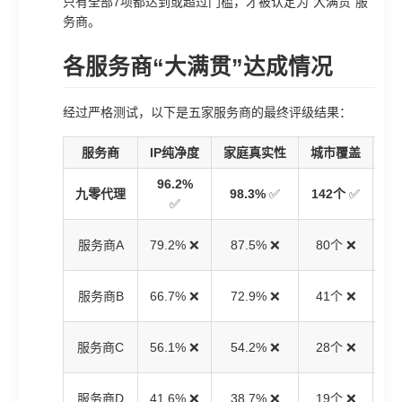
只有全部7项都达到或超过门槛，才被认定为“大满贯”服
务商。
各服务商“大满贯”达成情况
经过严格测试，以下是五家服务商的最终评级结果：
服务商
IP纯净度
家庭真实性
城市覆盖
延
96.2%
42
九零代理
98.3%
✅
142个
✅
✅
46
服务商A
79.2% ❌
87.5% ❌
80个 ❌
58
服务商B
66.7% ❌
72.9% ❌
41个 ❌
73
服务商C
56.1% ❌
54.2% ❌
28个 ❌
92
服务商D
41.6% ❌
38.7% ❌
19个 ❌