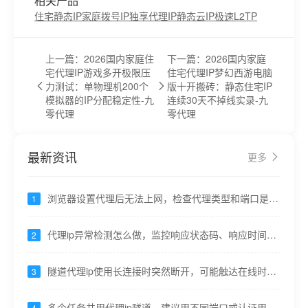
相关产品
住宅静态IP
家庭拨号IP
独享代理IP
静态云IP
极速L2TP
上一篇：2026国内家庭住
下一篇：2026国内家庭
宅代理IP游戏多开极限压
住宅代理IP梦幻西游电脑
力测试：单物理机200个
版十开搬砖：静态住宅IP
模拟器的IP分配稳定性-九
连续30天不掉线实录-九
零代理
零代理
最新资讯
更多
浏览器设置代理后无法上网，检查代理类型和端口是否
1
对应----九零代理
代理ip异常检测怎么做，监控响应状态码、响应时间突
2
变----九零代理
隧道代理ip使用长连接时突然断开，可能触达在线时长
3
上限----九零代理
多个任务共用代理ip隧道，建议用不同端口或认证用户
4