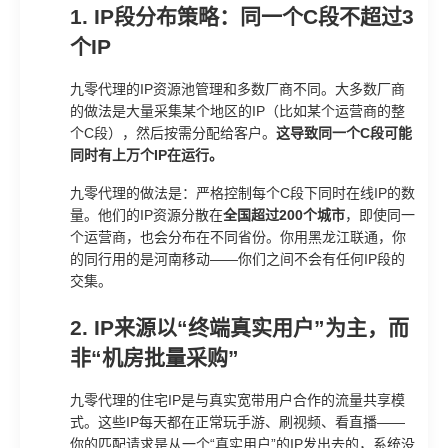
1. IP段分布策略：同一个C段不超过3
个IP
九零代理的IP资源池管理和多数厂商不同。大多数厂商
的做法是大量采集某个地区的IP（比如某个运营商的整
个C段），然后按需分配给客户。
这导致同一个C段可能
同时有上万个IP在运行。
九零代理的做法是：严格控制每个C段下同时在线IP的数
量。他们的IP资源分散在
全国超过200个城市
，即使同一
个运营商，也会分布在不同省份。你用黑龙江联通，你
的同行用的是河南移动——你们之间不会有任何IP段的
交集。
2. IP来源以“终端真实用户”为主，而
非“机房批量采购”
九零代理的住宅IP是与真实宽带用户合作的流量共享模
式。这些IP每天都在正常玩手游、刷视频、看直播——
你的匹配请求是从一个“真实用户”的IP发出去的，系统没