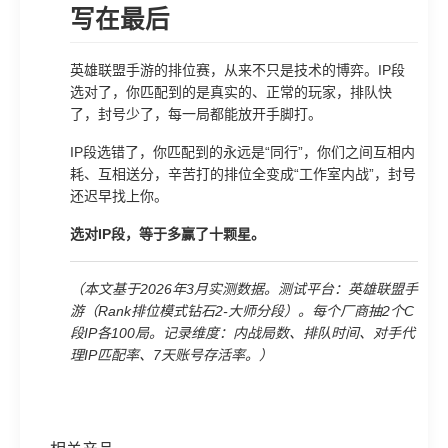
写在最后
英雄联盟手游的排位赛，从来不只是技术的博弈。IP段
选对了，你匹配到的是真实的、正常的玩家，排队快
了，封号少了，每一局都能放开手脚打。
IP段选错了，你匹配到的永远是“同行”，你们之间互相内
耗、互相送分，辛苦打的排位全变成“工作室内战”，封号
还迟早找上你。
选对IP段，等于多赢了十颗星。
（本文基于2026年3月实测数据。测试平台：英雄联盟手
游（Rank排位模式钻石2-大师分段）。每个厂商抽2个C
段IP各100局。记录维度：内战局数、排队时间、对手代
理IP匹配率、7天账号存活率。）