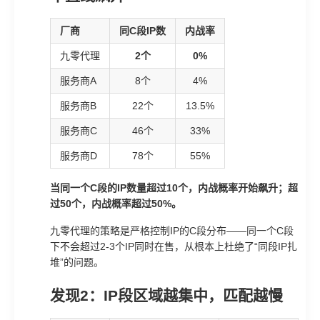
厂商
同C段IP数
内战率
九零代理
2个
0%
服务商A
8个
4%
服务商B
22个
13.5%
服务商C
46个
33%
服务商D
78个
55%
当同一个C段的IP数量超过10个，内战概率开始飙升；超
过50个，内战概率超过50%。
九零代理的策略是严格控制IP的C段分布——同一个C段
下不会超过2-3个IP同时在售，从根本上杜绝了“同段IP扎
堆”的问题。
发现2：IP段区域越集中，匹配越慢