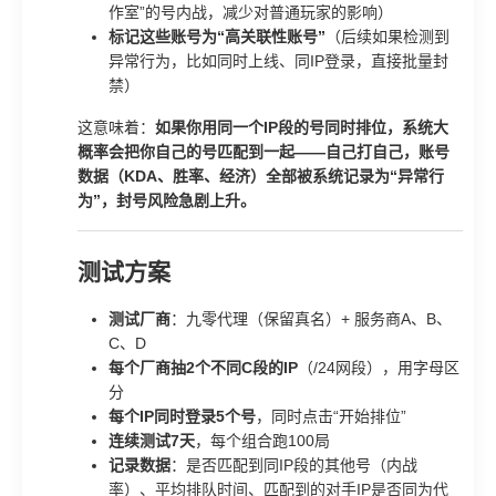
作室”的号内战，减少对普通玩家的影响）
标记这些账号为“高关联性账号”
（后续如果检测到
异常行为，比如同时上线、同IP登录，直接批量封
禁）
这意味着：
如果你用同一个IP段的号同时排位，系统大
概率会把你自己的号匹配到一起——自己打自己，账号
数据（KDA、胜率、经济）全部被系统记录为“异常行
为”，封号风险急剧上升。
测试方案
测试厂商
：九零代理（保留真名）+ 服务商A、B、
C、D
每个厂商抽2个不同C段的IP
（/24网段），用字母区
分
每个IP同时登录5个号
，同时点击“开始排位”
连续测试7天
，每个组合跑100局
记录数据
：是否匹配到同IP段的其他号（内战
率）、平均排队时间、匹配到的对手IP是否同为代