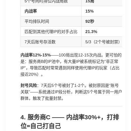
5个号同时排位内战局数
15局
内战率
15%
平均排队时间
92秒
匹配到其他代理IP的对手占比
21.3%
7天后账号存活数
5/3（2个号被封禁）
内战率12%-15%
——100局出现12-15次内战。更可怕的
是：服务商B的IP池中，有大量IP被系统标记为“非正常
IP”，导致匹配时常常遇到同样使用代理IP的玩家（占比
接近20%）。
封号风险
：7天后5个号被封了1-2个。被封原因是“账号
关联”——系统通过IP段分析，判断这5个号属于同一用户
群体，触发了批量封禁。
4. 服务商C —— 内战率30%+，打排
位=自己打自己