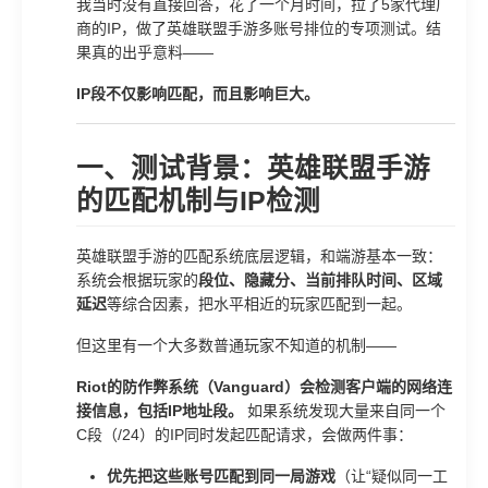
我当时没有直接回答，花了一个月时间，拉了5家代理厂
商的IP，做了英雄联盟手游多账号排位的专项测试。结
果真的出乎意料——
IP段不仅影响匹配，而且影响巨大。
一、测试背景：英雄联盟手游
的匹配机制与IP检测
英雄联盟手游的匹配系统底层逻辑，和端游基本一致：
系统会根据玩家的
段位、隐藏分、当前排队时间、区域
延迟
等综合因素，把水平相近的玩家匹配到一起。
但这里有一个大多数普通玩家不知道的机制——
Riot的防作弊系统（Vanguard）会检测客户端的网络连
接信息，包括IP地址段。
如果系统发现大量来自同一个
C段（/24）的IP同时发起匹配请求，会做两件事：
优先把这些账号匹配到同一局游戏
（让“疑似同一工