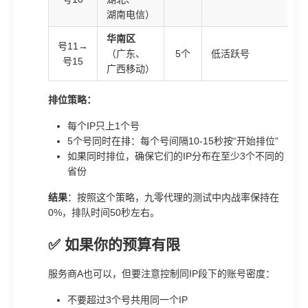
湖南电信）
华南区
号11→
（广东、
5个
低活跃号
号15
广西移动）
排位策略：
每个IP只上1个号
5个号同时在排：每个号间隔10-15秒按“开始排位”
如果同时排位，确保它们的IP分布在至少3个不同的
省份
结果
：按照这个策略，九零代理的测试中内战率保持在
0%，排队时间50秒左右。
✅ 如果你的预算有限
服务商A也可以，但要注意控制同IP段下的账号密度：
不要超过3个号共用同一个IP