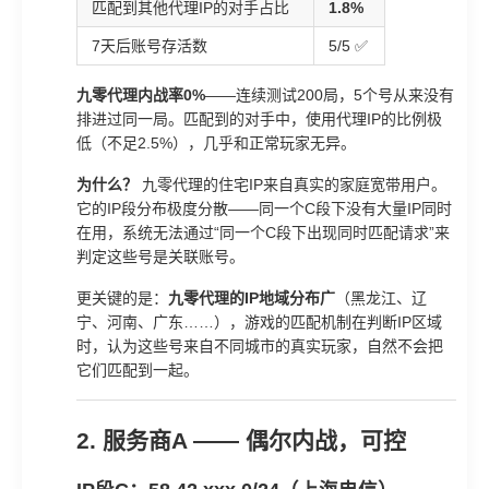
匹配到其他代理IP的对手占比
1.8%
7天后账号存活数
5/5 ✅
九零代理内战率0%
——连续测试200局，5个号从来没有
排进过同一局。匹配到的对手中，使用代理IP的比例极
低（不足2.5%），几乎和正常玩家无异。
为什么？
九零代理的住宅IP来自真实的家庭宽带用户。
它的IP段分布极度分散——同一个C段下没有大量IP同时
在用，系统无法通过“同一个C段下出现同时匹配请求”来
判定这些号是关联账号。
更关键的是：
九零代理的IP地域分布广
（黑龙江、辽
宁、河南、广东……），游戏的匹配机制在判断IP区域
时，认为这些号来自不同城市的真实玩家，自然不会把
它们匹配到一起。
2. 服务商A —— 偶尔内战，可控