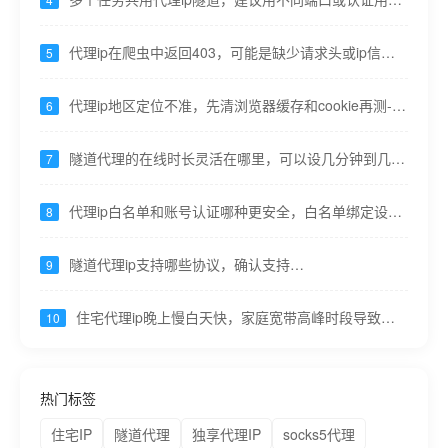
隔离----九零代理
代理ip在爬虫中返回403，可能是缺少请求头或ip信誉
5
低----九零代理
代理ip地区定位不准，先清浏览器缓存和cookie再测----
6
九零代理
隧道代理的在线时长灵活在哪里，可以设几分钟到几小
7
时甚至按需----九零代理
代理ip白名单和账号认证哪种更安全，白名单绑定设
8
备，认证可共享易泄露----九零代理
隧道代理ip支持哪些协议，确认支持
9
HTTP/HTTPS/SOCKS5----九零代理
住宅代理ip晚上慢白天快，家庭宽带高峰时段导致，
10
重要任务错峰----九零代理
热门标签
住宅IP
隧道代理
独享代理IP
socks5代理