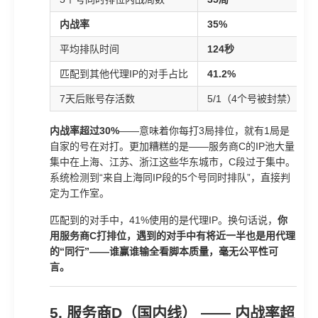
内战率
35%
平均排队时间
124秒
匹配到其他代理IP的对手占比
41.2%
7天后账号存活数
5/1（4个号被封禁）
内战率超过30%
——意味着你每打3局排位，就有1局是
自家的号在对打。更加糟糕的是——服务商C的IP池大量
集中在上海、江苏、浙江这些华东城市，C段过于集中。
系统检测到“来自上海同IP段的5个号同时排队”，直接判
定为工作室。
匹配到的对手中，41%使用的是代理IP。换句话说，
你
用服务商C打排位，遇到的对手中有将近一半也是用代理
的“同行”——谁赢谁输全看脚本质量，毫无公平性可
言。
5. 服务商D（国内线） —— 内战率超