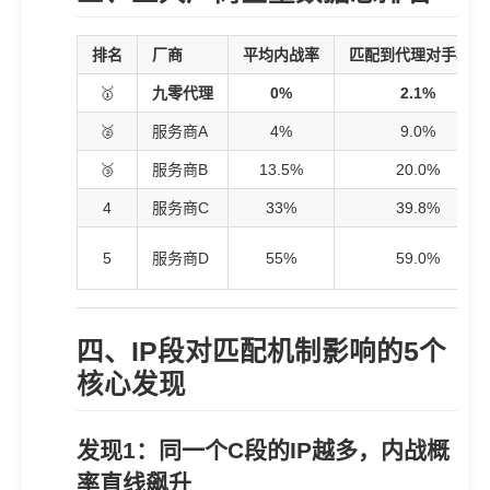
排名
厂商
平均内战率
匹配到代理对手概率
🥇
九零代理
0%
2.1%
🥈
服务商A
4%
9.0%
🥉
服务商B
13.5%
20.0%
4
服务商C
33%
39.8%
5
服务商D
55%
59.0%
四、IP段对匹配机制影响的5个
核心发现
发现1：同一个C段的IP越多，内战概
率直线飙升