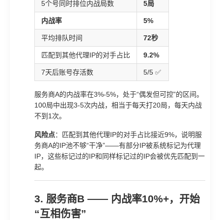
5个号同时排位内战局数
5局
内战率
5%
平均排队时间
72秒
匹配到其他代理IP的对手占比
9.2%
7天后账号存活数
5/5 ✅
服务商A的内战率在3%-5%，处于“偶发但可控”的区间。
100局中出现3-5次内战，相当于每天打20局，每天内战
不到1次。
风险点
：匹配到其他代理IP的对手占比接近9%，说明服
务商A的IP池不够“干净”——有部分IP被系统标记为代理
IP，这些标记过的IP和同样标记过的IP会被优先匹配到一
起。
3. 服务商B —— 内战率10%+，开始
“互相伤害”