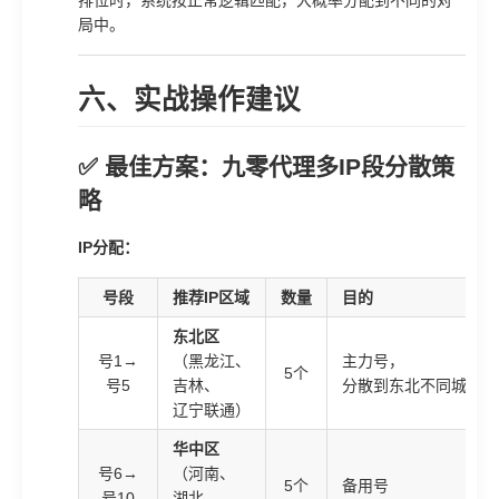
局中。
六、实战操作建议
✅ 最佳方案：九零代理多IP段分散策
略
IP分配：
号段
推荐IP区域
数量
目的
东北区
号1→
（黑龙江、
主力号，
5个
号5
吉林、
分散到东北不同城市
辽宁联通）
华中区
号6→
（河南、
5个
备用号
号10
湖北、