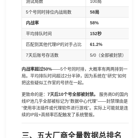
测试局数
100局
5个号同时排位内战局数
58局
内战率
58%
平均排队时间
152秒
匹配到其他代理IP的对手占比
61.2%
7天后账号存活数
5/0（全部被封禁）
内战率超过50%
——5个号同时排，大概率有两两排到一
局。平均排队时间超过2分半钟，因为系统在“研究”如何
把这些疑似工作室的号挤在一起。
更致命的是：
7天后10个号全部被封禁。
服务商D的国内
线IP池几乎全部被标记为“数据中心代理”——封禁理由是
“使用非法插件或代理软件进行游戏”。实际上可能就是连
续的IP段+高频率匹配触发了系统警报。
三、五大厂商全量数据总排名