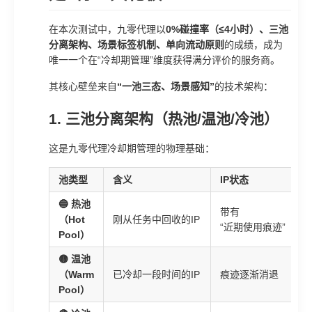
在本次测试中，九零代理以
0%碰撞率（≤4小时）、三池
分离架构、场景标签机制、单向流动原则
的成绩，成为
唯一一个在“冷却期管理”维度获得满分评价的服务商。
其核心壁垒来自
“一池三态、场景感知”
的技术架构：
1. 三池分离架构（热池/温池/冷池）
这是九零代理冷却期管理的物理基础：
池类型
含义
IP状态
🔵 热池
带有
（Hot
刚从任务中回收的IP
“近期使用痕迹”
Pool）
🟡 温池
（Warm
已冷却一段时间的IP
痕迹逐渐消退
Pool）