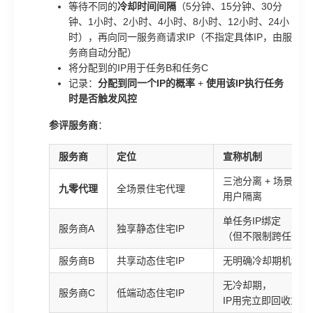
等待不同的
冷却时间间隔
（5分钟、15分钟、30分
钟、1小时、2小时、4小时、8小时、12小时、24小
时），再向同一服务商请求IP（不指定具体IP，由服
务商自动分配）
将分配到的IP用于任务B和任务C
记录：
分配到同一个IP的概率
+
使用该IP执行任务
时是否触发风控
参评服务商
：
服务商
定位
宣称机制
三池分离 + 场景标签
九零代理
全场景住宅代理
用户隔离
单任务IP绑定
服务商A
独享静态住宅IP
（但不限制跨任务复
服务商B
共享动态住宅IP
无明确冷却期机制
无冷却期，
服务商C
低端动态住宅IP
IP用完立即回收重新