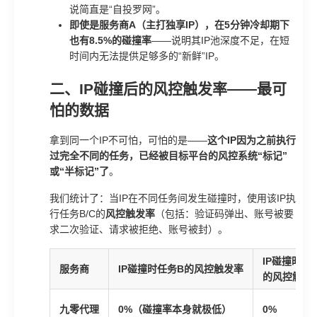
说简直是“自投罗网”。
即使是服务商A（主打独享IP），在5分钟冷却期下
也有8.5%的碰撞率
——说明其IP池深度不足，在短
时间内无法提供足够多的“新鲜”IP。
二、IP碰撞后的风控触发率——最可
怕的数据
拿到同一个IP不可怕，可怕的是——
这个IP因为之前执行
过完全不同的任务，已经被目标平台的风控系统“标记”
或“半标记”了
。
我们统计了：当IP在不同任务间发生碰撞时，使用该IP执
行任务B/C的
风控触发率
（包括：验证码弹出、账号被要
求二次验证、请求被拒绝、账号被封）。
IP碰撞时任
服务商
IP碰撞时任务B的风控触发率
的风控触发
九零代理
0%（碰撞率本身就极低）
0%