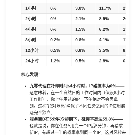
1小时
0%
3.8%
11.7%
25.8%
2小时
0%
2.1%
8.9%
20.4%
4小时
0%
1.5%
6.2%
15.7%
8小时
0.2%
0.8%
4.1%
11.2%
12小时
0.5%
0.6%
3.5%
8.9%
24小时
1.2%
0.5%
2.8%
6.5%
核心发现
：
九零代理在冷却时间≤4小时时，IP碰撞率为0%
——
这意味着，在一个自然日的工作时间内（假设8小时
工作制），你上午用过的IP，下午绝对不会再拿
到。这种“绝对隔离”确保了不同任务之间的IP使用痕
迹完全独立。
服务商D在5分钟冷却期下，碰撞率高达55.8%
——
也就是说，你在任务A用完一个IP后5分钟，再请求
新IP，有超过一半的概率拿到同一个IP。这对风控来