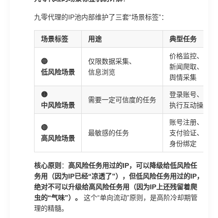
九零代理的IP池内部维护了三套“场景标签”：
场景标签
用途
典型任务
价格监控、
🔵
仅限数据采集、
新闻爬取、
低风险场景
信息浏览
舆情采集
🟡
登录账号、
需要一定可信度的任务
中风险场景
执行互动操作
账号注册、
🔴
最敏感的任务
支付验证、
高风险场景
身份绑定
核心原则
：
高风险任务用过的IP，可以降级给低风险任
务用（因为IP已经“凉透了”），但低风险任务用过的IP，
绝对不可以升级给高风险任务用（因为IP上还残留着爬
虫的“气味”）。
这个“单向流动”原则，是高阶冷却期管
理的精髓。