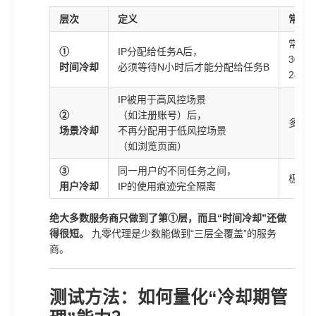
层次
定义
常见
常见
①
IP分配给任务A后，
30分
时间冷却
必须等待N小时后才能分配给任务B
24小
IP被用于高风控场景
②
（如注册账号）后，
多数
场景冷却
不再分配用于低风控场景
（如浏览页面）
③
同一用户的不同任务之间，
极少
用户冷却
IP的使用痕迹完全隔离
绝大多数服务商只做到了第①层，而且“时间冷却”还做
得很短。
九零代理是少数能做到“三层全覆盖”的服务
商。
测试方法：如何量化“冷却期管