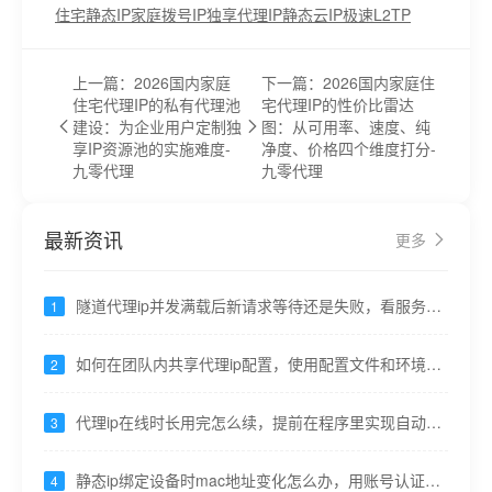
住宅静态IP
家庭拨号IP
独享代理IP
静态云IP
极速L2TP
上一篇：2026国内家庭
下一篇：2026国内家庭住
住宅代理IP的私有代理池
宅代理IP的性价比雷达
建设：为企业用户定制独
图：从可用率、速度、纯
享IP资源池的实施难度-
净度、价格四个维度打分-
九零代理
九零代理
最新资讯
更多
隧道代理ip并发满载后新请求等待还是失败，看服务商
1
策略，通常拒绝
如何在团队内共享代理ip配置，使用配置文件和环境变
2
量，不硬编码
代理ip在线时长用完怎么续，提前在程序里实现自动重
3
连
静态ip绑定设备时mac地址变化怎么办，用账号认证代
4