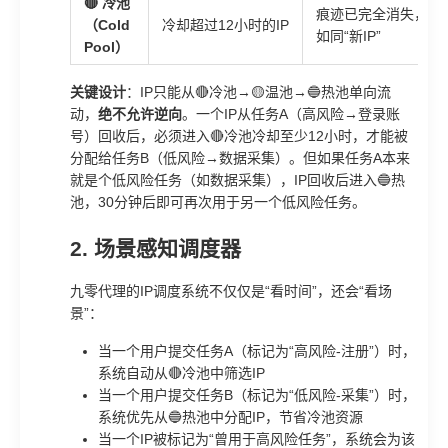
🔴 冷池
痕迹已完全消失，
（Cold
冷却超过12小时的IP
如同“新IP”
Pool）
关键设计
：IP只能从🔴冷池→🟡温池→🔵热池单向流
动，
绝不允许逆向
。一个IP从任务A（高风险→登录账
号）回收后，必须进入🔴冷池冷却至少12小时，才能被
分配给任务B（低风险→数据采集）。但如果任务A本来
就是个低风险任务（如数据采集），IP回收后进入🔵热
池，30分钟后即可再次用于另一个低风险任务。
2. 场景感知调度器
九零代理的IP调度系统不仅仅是“看时间”，还会“看场
景”：
当一个用户提交任务A（标记为“高风险-注册”）时，
系统自动从🔴冷池中筛选IP
当一个用户提交任务B（标记为“低风险-采集”）时，
系统优先从🔵热池中分配IP，节省冷池资源
当一个IP被标记为“曾用于高风险任务”，系统会为该