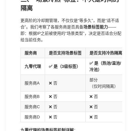
隔离
更高阶的冷却期管理，不仅仅是“等多久”，而是“适不适
合”。我们考察了各服务商是否具备
场景标签能力
——
即：根据IP之前被使用的“场景类型”，决定是否适合分配
给当前任务。
服务商
是否支持场景标签
是否支持冷热隔离
✅ 是（热池/温池/
九零代理
✅ 是（3级标签）
冷池）
部分
服务商A
❌ 否
（仅时间隔离）
服务商B
❌ 否
❌ 否
服务商C
❌ 否
❌ 否
服务商D
❌ 否
❌ 否
九零代理的场景标签机制详解
：