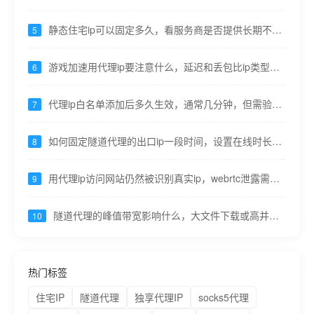
替ip白名单
静态住宅ip可以固定多久，看服务商是否提供长期不变
5
的家庭线路
游戏加速用代理ip要注意什么，延迟和丢包比ip类型更
6
重要
代理ip白名单添加后多久生效，通常几分钟，但需验证
7
当前出口
如何固定隧道代理的出口ip一段时间，设置在线时长并
8
保持心跳----九零代理
用代理ip访问网站仍然被识别真实ip，webrtc泄露需关
9
闭 ----九零代理
隧道代理的峰值带宽影响什么，大文件下载或高并发
10
接口速度----九零代理
热门标签
住宅IP
隧道代理
独享代理IP
socks5代理