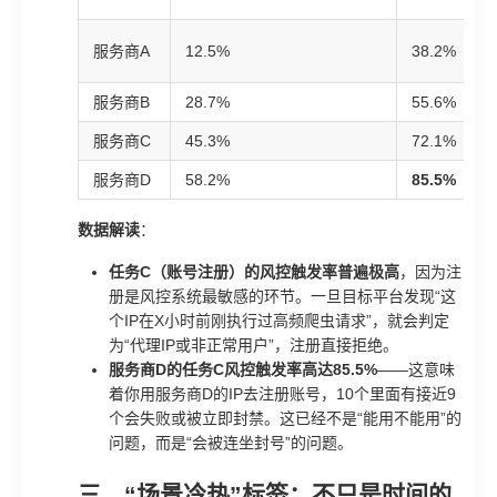
服务商A
12.5%
38.2%
服务商B
28.7%
55.6%
服务商C
45.3%
72.1%
服务商D
58.2%
85.5%
数据解读
：
任务C（账号注册）的风控触发率普遍极高
，因为注
册是风控系统最敏感的环节。一旦目标平台发现“这
个IP在X小时前刚执行过高频爬虫请求”，就会判定
为“代理IP或非正常用户”，注册直接拒绝。
服务商D的任务C风控触发率高达85.5%
——这意味
着你用服务商D的IP去注册账号，10个里面有接近9
个会失败或被立即封禁。这已经不是“能用不能用”的
问题，而是“会被连坐封号”的问题。
三、“场景冷热”标签：不只是时间的