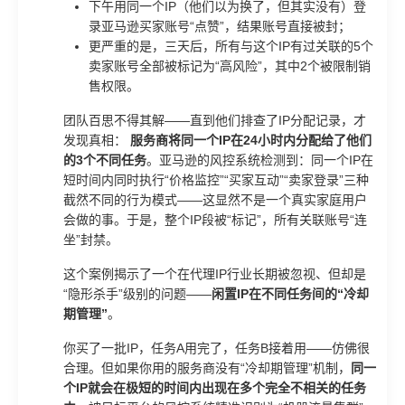
下午用同一个IP（他们以为换了，但其实没有）登
录亚马逊买家账号“点赞”，结果账号直接被封；
更严重的是，三天后，所有与这个IP有过关联的5个
卖家账号全部被标记为“高风险”，其中2个被限制销
售权限。
团队百思不得其解——直到他们排查了IP分配记录，才
发现真相：
服务商将同一个IP在24小时内分配给了他们
的3个不同任务
。亚马逊的风控系统检测到：同一个IP在
短时间内同时执行“价格监控”“买家互动”“卖家登录”三种
截然不同的行为模式——这显然不是一个真实家庭用户
会做的事。于是，整个IP段被“标记”，所有关联账号“连
坐”封禁。
这个案例揭示了一个在代理IP行业长期被忽视、但却是
“隐形杀手”级别的问题——
闲置IP在不同任务间的“冷却
期管理”
。
你买了一批IP，任务A用完了，任务B接着用——仿佛很
合理。但如果你用的服务商没有“冷却期管理”机制，
同一
个IP就会在极短的时间内出现在多个完全不相关的任务