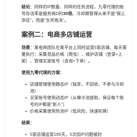
结论
：同样的IP数量、同样的任务流程，九零代理的账
号存活率是服务商D的
30倍
。冷却期管理从来不是“锦上
添花”，而是“生死攸关”。
案例二：电商多店铺运营
场景
：某电商团队在某平台上同时运营5家店铺，每天需
要执行：采集竞品价格（爬虫）、维护店铺（登录+上
架）、管理买家账号（咨询+下单）。
使用九零代理的方案
：
店铺管理使用静态IP（独享，不回收，不参与冷却
池）
买家账号使用动态IP（从🔴冷池提取，保证每个账
号的IP都是“新人”）
价格采集使用热池IP（低风险，快速轮换）
结果
：
5家店铺运营180天，0次因IP问题被封