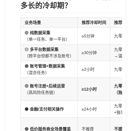
多长的冷却期？
业务场景
推荐冷却时间
推荐方案
🔵
纯数据采集
≥5分钟
九零代理
（单一任务、单一平台）
🟡
多平台数据采集
九零代理
≥30分钟
（跨平台但都不涉及账号）
→温池
🟠
账号管理+数据采集
≥2小时
九零代理
（混合任务）
🔴
账号注册+后续运营
九零代理
≥12小时
（高风险任务链）
（独家）
九零代理
⚫
金融/支付相关操作
≥24小时
+独享IP
🟤
低价服务商全场景覆盖
不推荐
不建议使