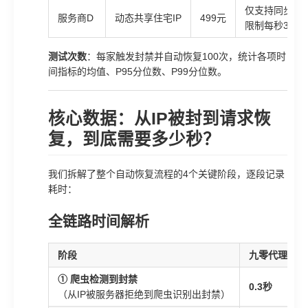
仅支持同步AP
服务商D
动态共享住宅IP
499元
限制每秒3次
测试次数
：每家触发封禁并自动恢复100次，统计各项时
间指标的均值、P95分位数、P99分位数。
核心数据：从IP被封到请求恢
复，到底需要多少秒？
我们拆解了整个自动恢复流程的4个关键阶段，逐段记录
耗时：
全链路时间解析
阶段
九零代理
① 爬虫检测到封禁
0.3秒
（从IP被服务器拒绝到爬虫识别出封禁）