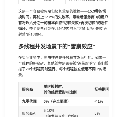
这是一个容易被忽略但极其重要的数据——
15.3秒的切
换时间，再加上17.2%的失败率，意味着服务商D的用户
有将近六分之一的概率面临“切换失败+再次切换”的恶性
循环
，整个爬虫可能在几分钟内陷入“封禁-切换-失败-再
封禁”的死循环。
多线程并发场景下的“雪崩效应”
在实际业务中，爬虫往往是多线程并发运行的。如果一
个线程的IP被封，其他线程是否会被“连带影响”？我们模
拟了
20个线程同时运行、每个线程独立使用不同IP
的场
景。
单IP被封时，
服务商
切换期间请求
其他线程受影响比例
九零代理
0%（完全隔离）
< 1%
5-10%
服务商A
8%
（偶发共享出口污染）