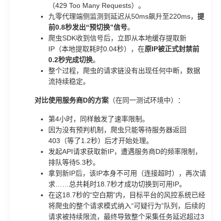
（429 Too Many Requests）。
九零代理端侧监测到延迟从50ms飙升至220ms，
提
前0.8秒发出“预切换”信号
。
爬虫SDK收到信号后，立即从本地缓存提取新
IP（本地提取耗时0.04秒），在
原IP被正式封禁前
0.2秒完成切换
。
整个过程，爬虫的请求链没有出现任何中断，数据
流持续稳定。
对比使用服务商D的方案
（在同一测试环境中）：
第4小时，同样触发了速率限制。
因为没有预判机制，爬虫只能等待服务器返回
403（等了1.2秒）后才开始处理。
发起API请求获取新IP，遭遇服务商D的频率限制，
排队等待5.3秒。
拿到新IP后，该IP本身不可用（连接超时），再次请
求……总共耗时18.7秒才成功切换到可用IP。
在这18.7秒的“空白期”内，目标平台的风控系统已经
将爬虫的整个请求模式纳入“可疑行为”队列，后续的
请求被持续限流，最终导致整个采集任务延迟超过3