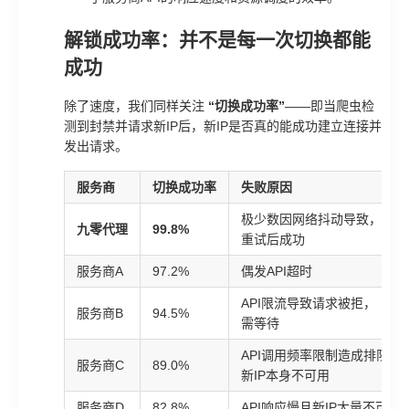
解锁成功率：并不是每一次切换都能
成功
除了速度，我们同样关注
“切换成功率”
——即当爬虫检
测到封禁并请求新IP后，新IP是否真的能成功建立连接并
发出请求。
服务商
切换成功率
失败原因
极少数因网络抖动导致，
九零代理
99.8%
重试后成功
服务商A
97.2%
偶发API超时
API限流导致请求被拒，
服务商B
94.5%
需等待
API调用频率限制造成排队；
服务商C
89.0%
新IP本身不可用
服务商D
82.8%
API响应慢且新IP大量不可用