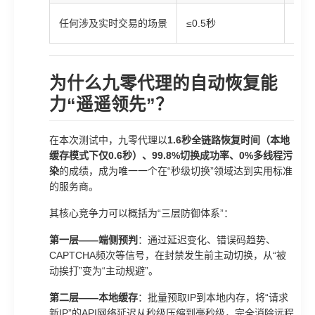
九零
任何涉及实时交易的场景
≤0.5秒
双路
为什么九零代理的自动恢复能
力“遥遥领先”？
在本次测试中，九零代理以
1.6秒全链路恢复时间（本地
缓存模式下仅0.6秒）、99.8%切换成功率、0%多线程污
染
的成绩，成为唯一一个在“秒级切换”领域达到实用标准
的服务商。
其核心竞争力可以概括为“三层防御体系”：
第一层——端侧预判
：通过延迟变化、错误码趋势、
CAPTCHA频次等信号，在封禁发生前主动切换，从“被
动挨打”变为“主动规避”。
第二层——本地缓存
：批量预取IP到本地内存，将“请求
新IP”的API网络延迟从秒级压缩到毫秒级，完全消除远程