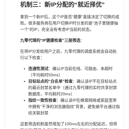
机制三：新IP分配的“就近择优”
拿到一个新IP后，这个IP是否“健康”直接决定了切换的成
败。很多服务商在用户切换IP时分发的是“池子里随便抽
一个”的IP，完全没有考虑IP当前的状态。
九零代理的“IP健康检查”三层筛选
：
在将IP分发给用户之前，九零代理的调度系统会自动执
行以下检查：
连通性测试
：确认IP当前在线、可路由、未超时
（平均耗时50ms）
目标站点的“白名单”检查
：确认该IP不在目标站点
的最近封禁名单中（通过九零代理的实时共享封禁
数据库，平均耗时20ms）
指纹一致性检查
：确认该IP在蜂窝网络或家庭宽带
中拥有“干净的浏览器指纹”背景，避免被平台通过指
纹关联封禁
这套筛选机制虽然增加了100ms左右的分配延迟，但将