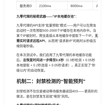
服务商D
2100ms
8000ms
JSO
九零代理的秘密武器——“IP本地缓存池”
：
九零代理的API支持“批量预取”模式——用户可以在爬虫
启动时一次性预取500-2000个IP缓存在本地内存中。当
某个IP被封时，爬虫直接从本地缓存中提取下一个IP，
无
需实时请求远程API
，从而将“请求新IP”的耗时从秒级压
缩到毫秒级。
在本次测试中，我们启用了九零代理的本地缓存功能
后，
总恢复时间进一步降至0.6秒
（0.3秒检测 + 0.05秒
本地提取 + 0.2秒连接 + 0.05秒请求），真正实现了“秒
级以内”的自动恢复。
机制二：封禁检测的“智能预判”
封禁检测不仅仅是被动等待服务器返回403——更高阶的
做法，是在封禁发生前就“嗅到”风险。