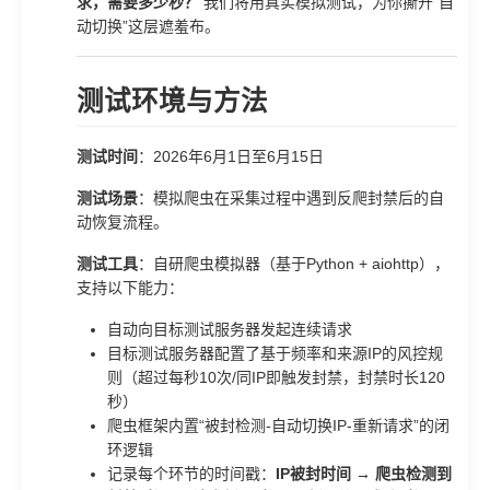
求，需要多少秒？
我们将用真实模拟测试，为你撕开“自
动切换”这层遮羞布。
测试环境与方法
测试时间
：2026年6月1日至6月15日
测试场景
：模拟爬虫在采集过程中遇到反爬封禁后的自
动恢复流程。
测试工具
：自研爬虫模拟器（基于Python + aiohttp），
支持以下能力：
自动向目标测试服务器发起连续请求
目标测试服务器配置了基于频率和来源IP的风控规
则（超过每秒10次/同IP即触发封禁，封禁时长120
秒）
爬虫框架内置“被封检测-自动切换IP-重新请求”的闭
环逻辑
记录每个环节的时间戳：
IP被封时间 → 爬虫检测到