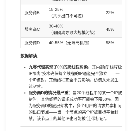
15-25%
服务商B
22%
（共享出口不可控）
30-40%
服务商C
45%
（弱隔离导致大规模污染）
服务商D
40-55%（无隔离机制）
58%
数据解读
：
九零代理实现了0%的跨线程污染
。其内部的“线程级
IP隔离”技术确保每个线程的IP通道完全独立——一
个IP被封，其他线程完全不受影响，仿佛从未发生
过封禁。
服务商D的情况最严重
：当20个线程中的某一个IP被
封时，其他线程的请求成功率可能会下降58%。因
为服务商D的底层架构中，多个用户的请求共享相同
的出口节点——当一个节点的某个IP被目标平台封
禁，该节点上的其他IP也可能被“连带标记”。