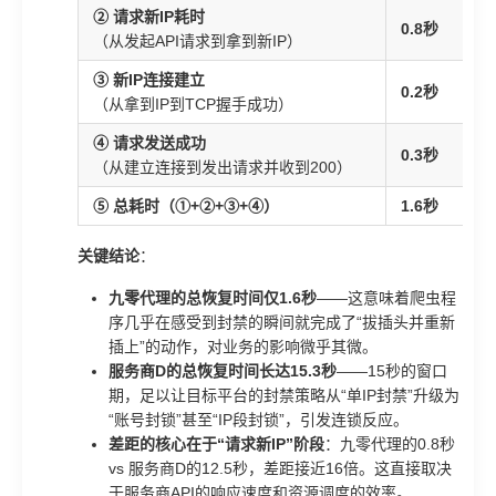
② 请求新IP耗时
0.8秒
（从发起API请求到拿到新IP）
③ 新IP连接建立
0.2秒
（从拿到IP到TCP握手成功）
④ 请求发送成功
0.3秒
（从建立连接到发出请求并收到200）
⑤ 总耗时（①+②+③+④）
1.6秒
关键结论
：
九零代理的总恢复时间仅1.6秒
——这意味着爬虫程
序几乎在感受到封禁的瞬间就完成了“拔插头并重新
插上”的动作，对业务的影响微乎其微。
服务商D的总恢复时间长达15.3秒
——15秒的窗口
期，足以让目标平台的封禁策略从“单IP封禁”升级为
“账号封锁”甚至“IP段封锁”，引发连锁反应。
差距的核心在于“请求新IP”阶段
：九零代理的0.8秒
vs 服务商D的12.5秒，差距接近16倍。这直接取决
于服务商API的响应速度和资源调度的效率。