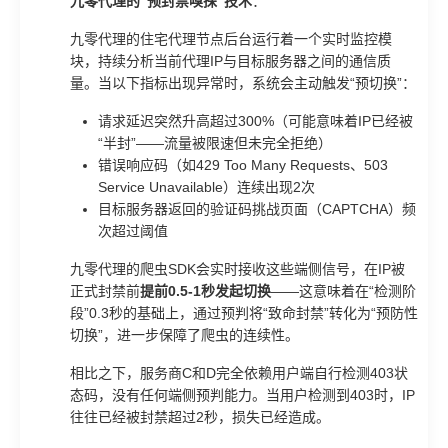
九零代理的“预封禁嗅探”技术
：
九零代理的住宅代理节点后台运行着一个实时监控模
块，持续分析当前代理IP与目标服务器之间的通信质
量。当以下指标出现异常时，系统会主动触发“预切换”：
请求延迟突然升高超过300%（可能意味着IP已经被
“半封”——流量被限速但未完全拒绝）
错误响应码（如429 Too Many Requests、503
Service Unavailable）连续出现2次
目标服务器返回的验证码挑战页面（CAPTCHA）频
次超过阈值
九零代理的爬虫SDK会实时接收这些端侧信号，在IP被
正式封禁前
提前0.5-1秒发起切换
——这意味着在“检测阶
段”0.3秒的基础上，通过预判将“致命封禁”转化为“预防性
切换”，进一步保障了爬虫的连续性。
相比之下，服务商C和D完全依赖用户端自行检测403状
态码，没有任何端侧预判能力。当用户检测到403时，IP
往往已经被封禁超过2秒，损失已经造成。