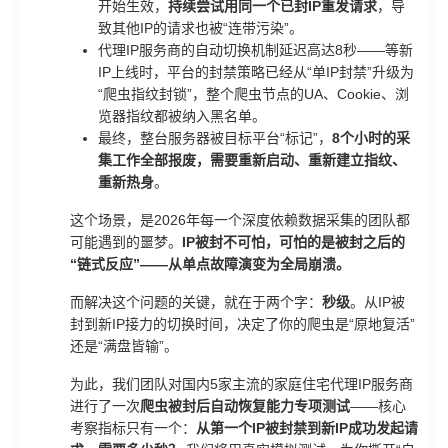
开始生效，
持续尝试用同一个已封IP重发请求
，导
致其他IP的请求也被“连带污染”。
代理IP服务商的自动切换机制延迟高达8秒——等新
IP上线时，平台的封禁策略已经从“单IP封禁”升级为
“爬虫指纹封锁”，整个爬虫节点的UA、Cookie、浏
览器指纹都被纳入黑名单。
最终，整台服务器被目标平台“标记”，
8个小时的采
集工作全部报废，需要重新启动、重新建立指纹、
重新热身
。
这个场景，是2026年每一个深度依赖数据采集的团队都
可能遇到的噩梦。
IP被封不可怕，可怕的是被封之后的
“链式反应”——从单点故障演变为全局崩溃。
而解决这个问题的关键，就在于两个字：
秒级
。从IP被
封到新IP接力的切换时间，决定了你的爬虫是“原地复活”
还是“满盘皆输”。
为此，我们团队对国内5家主流的家庭住宅代理IP服务商
进行了一次
爬虫被封后自动恢复能力专项测试
——核心
考察指标只有一个：
从第一个IP被封禁到新IP成功发起请