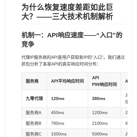
为什么恢复速度差距如此巨
大？——三大技术机制解析
机制一：API响应速度——“入口”的
竞争
代理IP服务商的API是用户获取新IP的“入口”。我们通过
抓包分析了各家API的真实响应时间分布：
API
服务商
API平均响应时间
API
P99响应时间
JSO
九零代理
120ms
380ms
仅返回
服务商A
450ms
1200ms
JSO
服务商B
780ms
2100ms
XML
服务商C
1500ms
5000ms
JSO