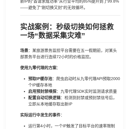
新IP的“首请求成功率”从行业平均的85%提升到了99.8%
——避免了“刚切换又封”的无效循环。
实战案例：秒级切换如何拯救
一场“数据采集灾难”
场景
：某旅游票务监控平台需要在五一假期前，对某头
部票务平台进行连续72小时的价格监控。
使用九零代理的方案
：
预取IP缓存池
：爬虫启动时从九零代理API预取2000
个IP缓存本地
启用预封禁嗅探
：九零代理SDK实时监测请求质量
配置自动切换逻辑
：检测到封禁或预封禁信号后，
立即从本地缓存取出新IP
实际运行中发生的事件
：
运行第4小时，一个IP触发了目标平台的速率限制