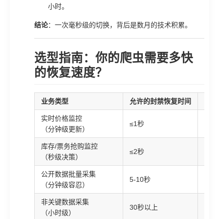
小时。
结论
：一次毫秒级的切换，背后是数月的技术积累。
选型指南：你的爬虫需要多快
的恢复速度？
业务类型
允许的封禁恢复时间
推荐
实时价格监控
九零
≤1秒
（分钟级更新）
（0
库存/票务抢购监控
≤2秒
九零
（秒级决策）
公开数据批量采集
5-10秒
九零
（分钟级容忍）
非关键数据采集
30秒以上
服务
（小时级）