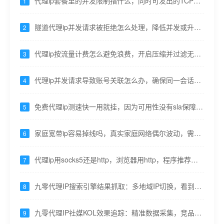
代理ip套餐里的并发限制指什么，同时可发出的TCP连
1
接数 ---九零代理
隧道代理ip并发请求被拒绝怎么处理，降低并发或升级
2
套餐提高并发上限 ---九零代理
代理ip按流量计费怎么避免浪费，开启压缩并过滤无用
3
资源请求---九零代理
代理ip并发请求导致账号关联怎么办，确保同一会话出
4
口不变---九零代理
免费代理ip测速快一用就挂，因为可用性没有sla保障---
5
九零代理
家庭宽带ip容易掉线吗，真实家庭网络偶尔波动，需重
6
试机制---九零代理
代理ip用socks5还是http，浏览器用http，程序推荐
7
socks5 ---九零代理
九零代理IP搜索引擎结果抓取：多地域IP切换，看到真
8
实搜索结果
九零代理IP社媒KOL效果追踪：精准数据采集，竞品分
9
析更透彻