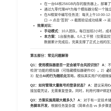
在一台64核256GB内存的服务器上，部署了
通过九零代理API为每个模拟器分配一个独立
在AI框架中编写任务流：每天上午10:00-12:0
口 -> 点击“签到” -> 截图验证成功结果 -> 
效果对比
：
手动模式
：10人团队，每日加班2小时，成本
本方案
：1台服务器，0人工干预（仅需监控
数据累计完成后，完美支撑了正式上线的压
第五部分：常见问题解答
Q1：使用模拟器是否一定会被平台风控识别？
A
：不
检测”功能的模拟器（可隐藏模拟器硬件ID）。2）
必
3）配合
AI的行为随机化
策略，模拟真实用户的细微
Q2：如何管理大量账号的登录状态？
A
：建议采用
C
接加载凭证，无需重复登录。同时，利用代理IP绑定
Q3：方案实施周期大概多久？
A
：对于有一定技术
务脚本开发
，根据任务复杂度（简单点击 vs 多步骤