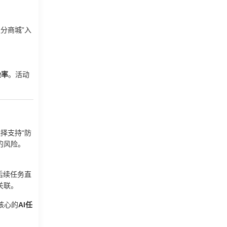
“积分商城”入
险率
。活动
选择支持“防
的风险。
后续任务直
关联。
核心的
AI任