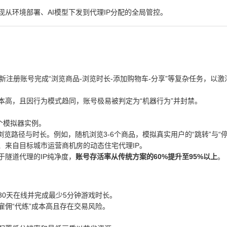
现从环境部署、AI模型下发到代理IP分配的全局管控。
新注册账号完成“浏览商品-浏览时长-添加购物车-分享”等复杂任务，以激
本高，且因行为模式趋同，账号极易被判定为“机器行为”并封禁。
个模拟器实例。
浏览路径与时长。例如，随机浏览3-6个商品，模拟真实用户的“跳转”与“停
、来自目标城市运营商机房的动态住宅代理IP。
于隧道代理的IP纯净度，
账号存活率从传统方案的60%提升至95%以上
。
30天在线并完成最少5分钟游戏时长。
雇佣“代练”成本高且存在交易风险。