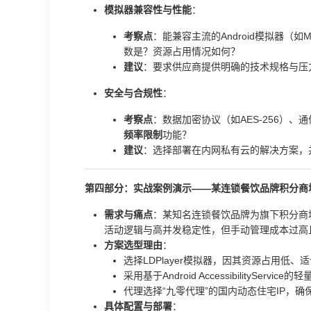
模拟器兼容性与性能
：
考察点
：能兼容主流的Android模拟器（如M
数是？资源占用情况如何？
建议
：要求供应商提供明确的技术规格与压
安全与合规性
：
考察点
：数据加密协议（如AES-256）、
频率限制
功能？
建议
：选择部署在内网私有云的解决方案，并
第四部分：实战案例演示——某连锁餐饮品牌积分商
需求与痛点
：某知名连锁餐饮品牌为旗下积分商城
活动逻辑与高并发稳定性，但手动管理成本过高
方案选型理由
：
选择LDPlayer模拟器，因其资源占用低、
采用基于Android AccessibilityService
代理选择“九零代理”的国内动态住宅IP，
具体配置与部署
：