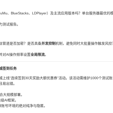
uMu、BlueStacks、LDPlayer）及主流应用版本吗？单台服务器最优
力测试报告。
通信管道是否加密？是否具备
并发控制
机制，避免同时大批量操作触发风控
对AI操作频率设置
全局限流
。
城签到任务
上线“连续签到30天奖励大额优惠券”活动。该活动需维护1000个测试
且易出错。
适合大规模部署。
的轻量级AI框架。
确保账号环境的绝对纯净与隐匿。