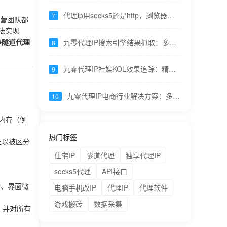
代理ip用socks5还是http，浏览器用
7
运营团队都
http，程序推荐socks5 ---九零代理
法实现
九零代理IP搜索引擎结果抓取：多地
净隧道代理
8
域IP切换，看到真实搜索结果
九零代理IP社媒KOL效果追踪：精准
9
数据采集，竞品分析更透彻
九零代理IP电商行业解决方案：多账
10
号管理+价格监控+流量分析一站搞
定
内存（例
热门标签
难以被区分
住宅IP
隧道代理
独享代理IP
socks5代理
API接口
动、界面微
电脑手机改IP
代理IP
代理软件
游戏搬砖
数据采集
，并对所有