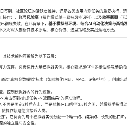
的每日签到、社区论坛的活跃度维持，还是各类应用内测任务的重复执行，
工操作）、
账号风险高
（操作模式单一易被风控识别）以及
效率瓶颈
（无
方案已彻底失效。在此背景下，
基于模拟器环境、结合AI自动化决策与高纯
本文将深入剖析其技术原理、核心价值、选型策略及实战落地方法。
，其技术架构可拆解为以下四层：
算力支撑，负责运行大量模拟器实例。核心要求是CPU多核性能与足够的
境。通过“真机参数模拟”技术（如随机化IMEI、MAC、设备型号），创建出
型，控制模拟器内的行为逻辑。
 -> 点击签到/完成任务 -> 返回结果”的标准流程。
I不再是固定2秒后点击，而是随机在1.8秒至3.5秒之间，并模拟手指滑
，使操作轨迹彻底接近人类。
道”。它负责为每个模拟器实例分配一个唯一的、纯净的、长效的出口IP
源的独立性与安全性。