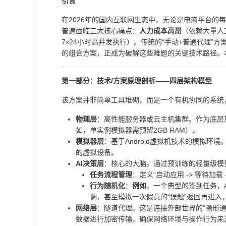
引言
在2026年的国内互联网生态中，无论是电商平台
普遍面临三大核心痛点：
人力成本高昂
（依赖大量人
7x24小时高并发执行）。传统的“手动+普通代理”
的组合方案，正成为破解这些难题的关键技术路径。
第一部分：技术/方案原理剖析——四层架构模型
该方案并非简单工具堆砌，而是一个有机协同的系统
物理层
：高性能服务器或云主机集群。作为底层
如，单实例模拟器需预留2GB RAM）。
模拟器层
：基于Android虚拟机技术的模拟环
的虚拟设备。
AI决策层
：核心的大脑。通过预训练的轻量级模
任务流程管理
：定义“启动应用 -> 等待加载
行为随机化
：
例如
，一个典型的签到任务，A
调、甚至模拟一次假意的“误触”返回再进入
网络层
：隧道代理。这是连接外部世界的“隐形通
数据进行加密传输，确保网络环境与操作行为来