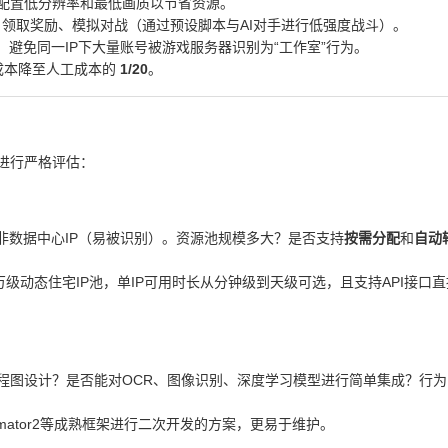
配置低分辨率和最低画质以节省资源。
到、领取奖励、模拟对战（通过预设脚本与AI对手进行低强度战斗）。
，避免同一IP下大量账号被游戏服务器识别为“工作室”行为。
成本降至人工成本的
1/20
。
进行严格评估：
非数据中心IP（易被识别）。资源池规模多大？是否支持
按需分配
和
自动
万级动态住宅IP池，单IP可用时长从分钟级到天级可选，且支持API接口
程图设计？是否能对OCR、图像识别、深度学习模型进行简单集成？行
IAutomator2等成熟框架进行二次开发的方案，更易于维护。