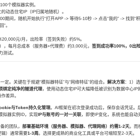
100个模拟器实例。
的动态住宅IP（IP归属地随机）。
0期间，随机开始执行“打开APP -> 等待5-10秒 -> 点击“我的” -> 找到
返回”。
20,000元/月，出险率（签到失败）约5%。
），每月总成本（服务器+代理费）约3,000元，
签到成功率100%，0出
力测试。
一定。关键在于规避“模拟器特征”与“网络特征”的组合。
解决方案
：1）
须绑定纯净的隧道代理
，使用动态住宅IP可大幅降低被识别为数据中心IP
操作差异。
ookie与Token持久化管理
。AI框架在初次登录成功后，保存会话凭证。
模拟器实例ID，实现
IP与账号的一对一关联
，即使IP变化，系统也能自动
储备的团队，
部署基础环境（服务器、模拟器、代理网络）约需1-2天
。而
逻辑）通常需要
1-3周
。选择更成熟的商业化工具或平台可缩短至2-3天。