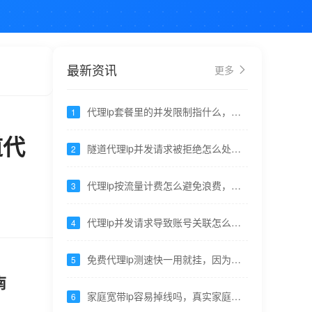
最新资讯
更多
代理ip套餐里的并发限制指什么，同
1
时可发出的TCP连接数 ---九零代理
道代
隧道代理ip并发请求被拒绝怎么处
2
理，降低并发或升级套餐提高并发上
限 ---九零代理
代理ip按流量计费怎么避免浪费，开
3
启压缩并过滤无用资源请求---九零代
理
代理ip并发请求导致账号关联怎么
4
办，确保同一会话出口不变---九零代
理
免费代理ip测速快一用就挂，因为可
5
用性没有sla保障---九零代理
南
家庭宽带ip容易掉线吗，真实家庭网
6
络偶尔波动，需重试机制---九零代理