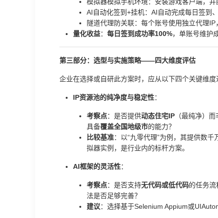
模拟器模拟手机环境：安装游戏客户端，并
AI自动化签到+挂机：AI自动完成每日签
隧道代理防关联：每个账号使用独立代理IP
量化收益
：
每日签到成功率100%
，单账号维护
第三部分：选型与实施策略——四大维度评估
企业在选择或自研此方案时，应从以下四个关键维度
IP资源池的纯净度与稳定性
：
考察点
：是否提供
动态住宅IP
（最纯净）而
具备
覆盖全国地级市
的能力？
比较基准
：以“九零代理”为例，其提供数千
拟器实例，是行业内的标杆方案。
AI框架的灵活性
：
考察点
：是否支持
无代码或低代码
的任务流
法是否足够完善？
建议
：选择基于Selenium Appium或U