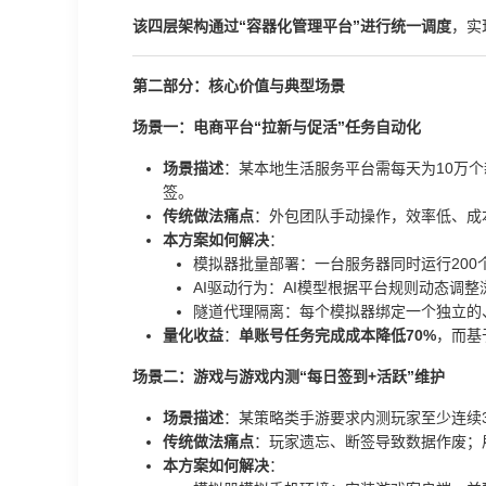
该四层架构通过“容器化管理平台”进行统一调度
，实
第二部分：核心价值与典型场景
场景一：电商平台“拉新与促活”任务自动化
场景描述
：某本地生活服务平台需每天为10万个
签。
传统做法痛点
：外包团队手动操作，效率低、成
本方案如何解决
：
模拟器批量部署：一台服务器同时运行200
AI驱动行为：AI模型根据平台规则动态调整
隧道代理隔离：每个模拟器绑定一个独立的
量化收益
：
单账号任务完成成本降低70%
，而基
场景二：游戏与游戏内测“每日签到+活跃”维护
场景描述
：某策略类手游要求内测玩家至少连续
传统做法痛点
：玩家遗忘、断签导致数据作废；
本方案如何解决
：