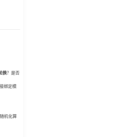
轮换
？是否
直接绑定模
为随机化算