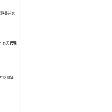
的模拟器并发
？有无
代理
账号以验证