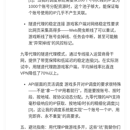
1000个账号分配资源时，这个池子够大，能保证每
个账号使用的IP几乎不产生关联。
隧道代理的稳定连接 游戏客户端对网络稳定性要求
比网页采集高得多——Web爬虫断线了可以重试，
游戏断线了账号会掉线、任务会中断，甚至可能触
发“异常掉线”的风控标记。
九零代理的隧道代理模式，通过专线接入运营商骨干
网，提供了带宽保障和低延迟的稳定连接[2]。在实际测
试中，用隧道代理跑游戏客户端，平均掉线率比直连
VPN降低了70%以上。
API层面的灵活调度 游戏多开对IP调度的要求很特殊
——不是“拿一个IP用着就行”，而是要按账号、按时
段、按地域、按协议动态分配。九零代理的API支持
毫秒级响应的IP获取、按地域/时长的精细化调度[1]
[3]，这让我的调度系统能实现“一个账号一个IP、用
完即弃、永不重复”的高要求。
五、避坑指南：用代理IP做游戏多开，这些“坑”我替你们