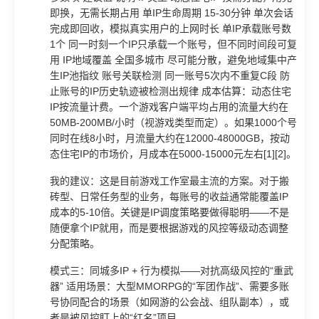
即换，无需长期占用 单IP生命周期 15-30分钟 单次会话
完成即回收，模拟真实用户的上网时长 单IP承载账号数
1个 同一时刻一个IP只承载一个账号，但不同时间段可复
用 IP地域覆盖 全国多城市 尽可能分散，避免地域集中产
生IP池指纹 账号关联检测 同一账号5次内不重复C段 防
止账号的IP历史轨迹被检测出规律 成本估算：动态住宅
IP按流量计费。一个游戏客户端平均占用的流量大约在
50MB-200MB/小时（视游戏类型而定）。如果1000个号
同时在线8小时，月流量大约在12000-48000GB，按动
态住宅IP的市场价，月成本在5000-15000元左右[1][2]。
我的建议：这是目前游戏工作室最主流的方案。对于搬
砖型、日常任务型的业务，每账号的收益通常能覆盖IP
成本的5-10倍。关键是IP调度策略要做得聪明——不是
随便拿个IP就用，而是要根据游戏的风控等级动态调整
分配策略。
模式三：同城多IP + 行为模拟——对抗高级风控的“重武
器” 适用场景：大型MMORPG的“军团作战”、需要多账
号协同配合的场景（如网游的公会战、组队副本），或
者是被风控盯上的“红名”项目。