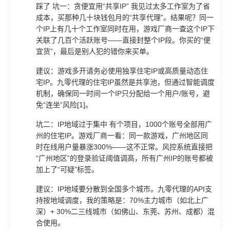
踩了 坑一：贪便宜用“共享IP” 我见过太多工作室为了省
成本，买那种几十块钱包月的“共享代理”。结果呢？同一
个IP上有几十个工作室同时在用，游戏厂商一查这个IP下
关联了几百个活跃账号——直接封整个IP段。你买的“便
宜货”，最后是别人犯的错你来买单。
建议：游戏多开请务必使用独享住宅IP或高质量动态住
宅IP。九零代理的住宅IP虽然是共享池，但通过智能调度
机制，确保同一时间一个IP只分配给一个用户/账号，避
免“连坐”风险[1]。
坑二：IP地域过于集中 有个项目，1000个账号全部用广
州的住宅IP。游戏厂商一看：同一款游戏，广州地区同
时在线用户量暴涨300%——这不正常。风控系统直接把
“广州地区”的登录验证阈值调高，所有广州IP的账号都被
加上了“可疑”标签。
建议：IP地域要分散到全国多个城市。九零代理的API支
持按地域调度，我的策略是：70%主力城市（如北上广
深）+ 30%二三线城市（如佛山、东莞、苏州、成都）混
合使用。