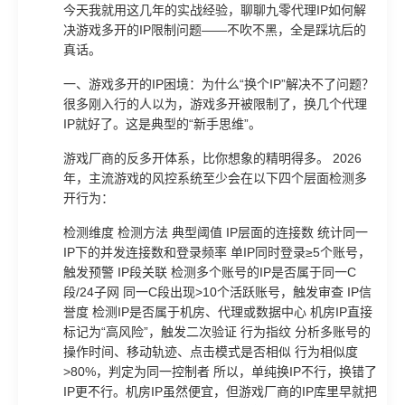
今天我就用这几年的实战经验，聊聊九零代理IP如何解
决游戏多开的IP限制问题——不吹不黑，全是踩坑后的
真话。
一、游戏多开的IP困境：为什么“换个IP”解决不了问题？
很多刚入行的人以为，游戏多开被限制了，换几个代理
IP就好了。这是典型的“新手思维”。
游戏厂商的反多开体系，比你想象的精明得多。 2026
年，主流游戏的风控系统至少会在以下四个层面检测多
开行为：
检测维度 检测方法 典型阈值 IP层面的连接数 统计同一
IP下的并发连接数和登录频率 单IP同时登录≥5个账号，
触发预警 IP段关联 检测多个账号的IP是否属于同一C
段/24子网 同一C段出现>10个活跃账号，触发审查 IP信
誉度 检测IP是否属于机房、代理或数据中心 机房IP直接
标记为“高风险”，触发二次验证 行为指纹 分析多账号的
操作时间、移动轨迹、点击模式是否相似 行为相似度
>80%，判定为同一控制者 所以，单纯换IP不行，换错了
IP更不行。机房IP虽然便宜，但游戏厂商的IP库里早就把