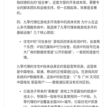
指纹随机化的“组合拳”。这套方案的开发成本高，需要专
业的脚本团队和运维支持，但一旦跑起来，效果是显著
的。
四、九零代理在游戏多开场景中的具体优势 为什么在这
么多代理服务商中，我选择了九零代理来做游戏多开的
基础设施？几个核心原因：
住宅IP的“可信身份” 游戏风控体系检测IP时，会查两
个东西：IP段归属和IP行为信誉。机房IP的段号在各
大厂商的数据库里是“公开的秘密”，一查就知道是代
理。
九零代理的住宅IP段来自真实的家庭宽带资源，运营商
是中国电信、联通、移动的正规渠道[1][3]。在游戏风控
系统的IP数据库里，这些IP的标签是：“广东 广州 天河区
中国电信 家庭用户”——跟普通玩家没有任何区别。
亿级池子带来的“离散度” 游戏工作室最怕的就是IP
池太小，导致同一批账号反复使用同一个IP段。九
零代理的IP池覆盖全国300+城市，亿级住宅IP资源
[1]。当我的调度系统需要从100个不同C段的IP里为