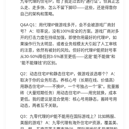
九零代理的住宅IP，给了我走过去的“通行证”。但真正怎
么走、走多快、怎么不留下脚印——这些，还是得靠你
自己的架构和策略。
Q&A Q1：用代理IP做游戏多开，会不会被游戏厂商封
号？ A：坦率说，没有100%安全的方案。游戏厂商对多
开的打击力度在持续加强，即使你用最好的代理IP，如
果操作行为太明显、或者业务规模太大引起了人工审核
的注意，依然有被封的风险。但好的代理IP能把封号率
从30-50%降低到3-5%甚至更低——这是“能不能做”和
“能不能赚钱”的区别。
Q2：动态住宅IP和静态住宅IP，做游戏该选哪个？ A：
取决于你的业务形态。养核心号（长期在线、价值高）
用静态住宅IP——不换IP，一个号独占一个“家”。批量搬
砖（大量短期任务）用动态住宅IP——用完就换，成本
更低。我的建议是混合使用：核心号用静态，搬砖号用
动态，两者互不关联。
Q3：九零代理的IP能不能用在国际游戏上？比如韩服、
美服的游戏？ A：九零代理有海外住宅IP资源，覆盖美、
日、韩、东南亚等主要市场[3]。国际游戏的多开逻辑和