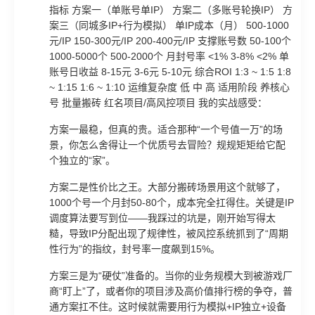
指标 方案一（单账号单IP） 方案二（多账号轮换IP） 方
案三（同城多IP+行为模拟） 单IP成本（月） 500-1000
元/IP 150-300元/IP 200-400元/IP 支撑账号数 50-100个
1000-5000个 500-2000个 月封号率 <1% 3-8% <2% 单
账号日收益 8-15元 3-6元 5-10元 综合ROI 1:3 ~ 1:5 1:8
~ 1:15 1:6 ~ 1:10 运维复杂度 低 中 高 适用阶段 养核心
号 批量搬砖 红名项目/高风控项目 我的实战感受：
方案一最稳，但真的贵。适合那种“一个号值一万”的场
景，你怎么舍得让一个优质号去冒险？规规矩矩给它配
个独立的“家”。
方案二是性价比之王。大部分搬砖场景用这个就够了，
1000个号一个月封50-80个，成本完全扛得住。关键是IP
调度算法要写到位——我踩过的坑是，刚开始写得太
糙，导致IP分配出现了规律性，被风控系统抓到了“周期
性行为”的指纹，封号率一度飙到15%。
方案三是为“硬仗”准备的。当你的业务规模大到被游戏厂
商“盯上”了，或者你的项目涉及高价值排行榜的争夺，普
通方案扛不住。这时候就需要用行为模拟+IP独立+设备