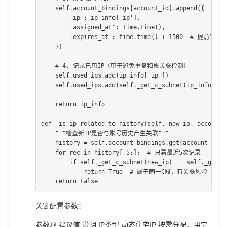
    self.account_bindings[account_id].append({

        'ip': ip_info['ip'],

        'assigned_at': time.time(),

        'expires_at': time.time() + 1500  # 提前5分
    })

    # 4. 记录已用IP（用于避免重复和段关联检测）

    self.used_ips.add(ip_info['ip'])

    self.used_ips.add(self._get_c_subnet(ip_info['i
    return ip_info

def _is_ip_related_to_history(self, new_ip, account_i
    """检查新IP是否与账号历史产生关联"""

    history = self.account_bindings.get(account_id, [
    for rec in history[-5:]:  # 只看最近5次记录

        if self._get_c_subnet(new_ip) == self._get_c_
            return True  # 属于同一C段，有关联风险

    return False
关键配置参数：
参数项 建议值 说明 IP类型 动态住宅IP 按需分配，用完