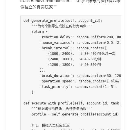
class BehaviorRandomizer: """让每个账号的操作看起来
像独立的真实玩家"""
def generate_profile(self, account_id):

    """为每个账号生成独立的行为画像"""

    return {

        'reaction_delay': random.uniform(200, 80
        'mouse_variance': random.uniform(0.5, 2.
        'break_interval': random.choice([

            (1800, 2400),   # 30-40分钟休息一次

            (2400, 3600),   # 40-60分钟

            (1200, 1800),   # 20-30分钟

        ]),

        'break_duration': random.uniform(30, 120)
        'operation_speed': random.choice(['slow', 'no
        'task_priority': random.randint(1, 5),  
    }

def execute_with_profile(self, account_id, task_funct
    """根据账号的画像，执行任务函数"""

    profile = self.generate_profile(account_id)

    # 1. 模拟人类反应延迟
