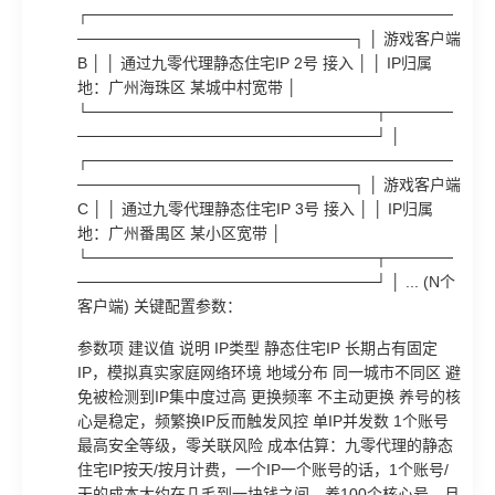
┌─────────────────────────────────
─────────────────────────┐ │ 游戏客户端
B │ │ 通过九零代理静态住宅IP 2号 接入 │ │ IP归属
地：广州海珠区 某城中村宽带 │
└──────────────────────────┬──────
───────────────────────────┘ │
┌─────────────────────────────────
─────────────────────────┐ │ 游戏客户端
C │ │ 通过九零代理静态住宅IP 3号 接入 │ │ IP归属
地：广州番禺区 某小区宽带 │
└──────────────────────────┬──────
───────────────────────────┘ │ ... (N个
客户端) 关键配置参数：
参数项 建议值 说明 IP类型 静态住宅IP 长期占有固定
IP，模拟真实家庭网络环境 地域分布 同一城市不同区 避
免被检测到IP集中度过高 更换频率 不主动更换 养号的核
心是稳定，频繁换IP反而触发风控 单IP并发数 1个账号
最高安全等级，零关联风险 成本估算：九零代理的静态
住宅IP按天/按月计费，一个IP一个账号的话，1个账号/
天的成本大约在几毛到一块钱之间。养100个核心号，月