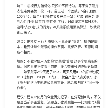
坑三：忽视行为随机化 只换IP不换行为，等于穿了隐身
衣但走路姿势一模一样。我见过一个团队，5台机器跑
100个号，每个号的操作节奏完全一致：登录-领任务-跑
到A点-打怪-捡东西-交任务-下线，时间误差不超过3秒。
这种“齐步走”式的行为，AI风控系统用聚类算法一秒就识
别出来了。
建议：IP独立 + 行为随机化 = 真正的“隐身”。哪怕是脚
本，也要让每个账号的操作节奏、鼠标路径、暂停时间
各不相同。
坑四：不做IP使用历史的“防关联”管理 这是个很隐蔽的
坑。风控系统不仅看当前IP，还会查账号的IP历史轨迹
——如果账号A今天用了IP-X，明天又用IP-X的后继分配
IP（比如同一ISP同一C段），就会产生“轨迹关联”。多
个账号的IP历史轨迹如果有重叠，就会被判定为“同一操
作者”。
建议：建立IP使用的全量历史记录，在分配新IP时，不仅
要查当前是否重复，还要查历史关联性——比如账号A最
近5次使用的IP段，跟账号B最近5次使用的IP段是否有交