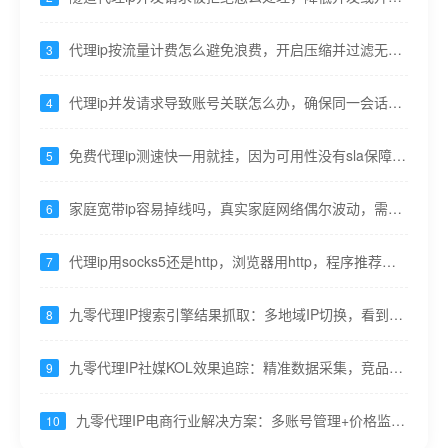
套餐提高并发上限 ---九零代理
代理ip按流量计费怎么避免浪费，开启压缩并过滤无用
3
资源请求---九零代理
代理ip并发请求导致账号关联怎么办，确保同一会话出
4
口不变---九零代理
免费代理ip测速快一用就挂，因为可用性没有sla保障---
5
九零代理
家庭宽带ip容易掉线吗，真实家庭网络偶尔波动，需重
6
试机制---九零代理
代理ip用socks5还是http，浏览器用http，程序推荐
7
socks5 ---九零代理
九零代理IP搜索引擎结果抓取：多地域IP切换，看到真
8
实搜索结果
九零代理IP社媒KOL效果追踪：精准数据采集，竞品分
9
析更透彻
九零代理IP电商行业解决方案：多账号管理+价格监控
10
+流量分析一站搞定