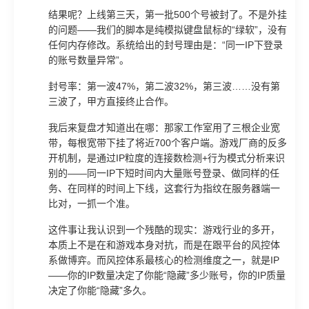
结果呢？上线第三天，第一批500个号被封了。不是外挂
的问题——我们的脚本是纯模拟键盘鼠标的“绿软”，没有
任何内存修改。系统给出的封号理由是：“同一IP下登录
的账号数量异常”。
封号率：第一波47%，第二波32%，第三波……没有第
三波了，甲方直接终止合作。
我后来复盘才知道出在哪：那家工作室用了三根企业宽
带，每根宽带下挂了将近700个客户端。游戏厂商的反多
开机制，是通过IP粒度的连接数检测+行为模式分析来识
别的——同一IP下短时间内大量账号登录、做同样的任
务、在同样的时间上下线，这套行为指纹在服务器端一
比对，一抓一个准。
这件事让我认识到一个残酷的现实：游戏行业的多开，
本质上不是在和游戏本身对抗，而是在跟平台的风控体
系做博弈。而风控体系最核心的检测维度之一，就是IP
——你的IP数量决定了你能“隐藏”多少账号，你的IP质量
决定了你能“隐藏”多久。