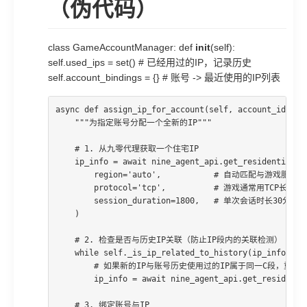
（伪代码）
class GameAccountManager: def
init
(self):
self.used_ips = set() # 已经用过的IP，记录历史
self.account_bindings = {} # 账号 -> 最近使用的IP列表
async def assign_ip_for_account(self, account_id, gam
    """为指定账号分配一个全新的IP"""

    # 1. 从九零代理获取一个住宅IP

    ip_info = await nine_agent_api.get_residential_ip
        region='auto',           # 自动匹配与游戏服
        protocol='tcp',          # 游戏通常用TCP长连接

        session_duration=1800,   # 单次会话时长30分钟

    )

    # 2. 检查是否与历史IP关联（防止IP段内的关联检测）

    while self._is_ip_related_to_history(ip_info, acc
        # 如果新的IP与账号历史使用过的IP属于同一C段，重新获
        ip_info = await nine_agent_api.get_residentia
    # 3. 绑定账号与IP
