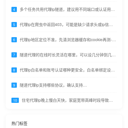
上限----九零代理
多个任务共用代理ip隧道，建议用不同端口或认证用户
4
隔离----九零代理
代理ip在爬虫中返回403，可能是缺少请求头或ip信誉
5
低----九零代理
代理ip地区定位不准，先清浏览器缓存和cookie再测----
6
九零代理
隧道代理的在线时长灵活在哪里，可以设几分钟到几小
7
时甚至按需----九零代理
代理ip白名单和账号认证哪种更安全，白名单绑定设
8
备，认证可共享易泄露----九零代理
隧道代理ip支持哪些协议，确认支持
9
HTTP/HTTPS/SOCKS5----九零代理
住宅代理ip晚上慢白天快，家庭宽带高峰时段导致，
10
重要任务错峰----九零代理
热门标签