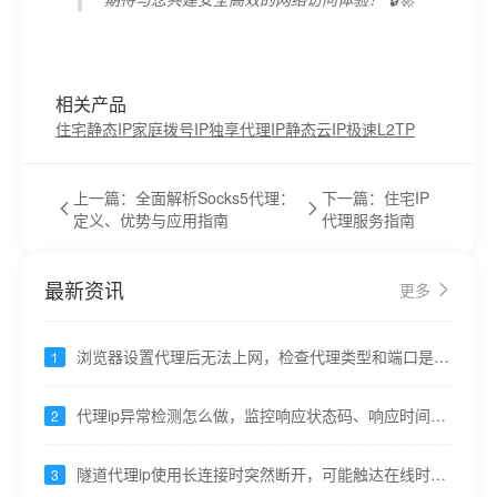
相关产品
住宅静态IP
家庭拨号IP
独享代理IP
静态云IP
极速L2TP
上一篇：全面解析Socks5代理：
下一篇：住宅IP
定义、优势与应用指南
代理服务指南
最新资讯
更多
浏览器设置代理后无法上网，检查代理类型和端口是否
1
对应----九零代理
代理ip异常检测怎么做，监控响应状态码、响应时间突
2
变----九零代理
隧道代理ip使用长连接时突然断开，可能触达在线时长
3