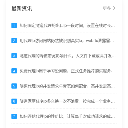
最新资讯
更多
如何固定隧道代理的出口ip一段时间，设置在线时长并
1
保持心跳----九零代理
用代理ip访问网站仍然被识别真实ip，webrtc泄露需关
2
闭 ----九零代理
隧道代理的峰值带宽影响什么，大文件下载或高并发接
3
口速度----九零代理
免费代理ip用于学习没问题，正式任务推荐购买服务----
4
九零代理
隧道代理ip的并发请求与带宽如何配合，高并发需高带
5
宽防止阻塞----九零代理
隧道家庭住宅ip多久换一次不浪费，按完成一个业务原
6
子操作更换----九零代理
如何评估代理ip的性价比，计算每千次成功请求的成本-
7
---九零代理