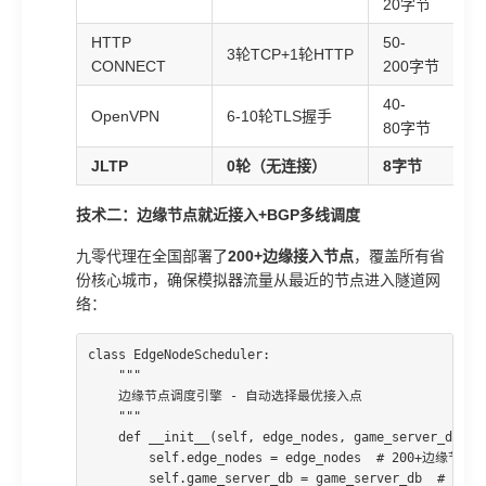
20字节
HTTP
50-
3轮TCP+1轮HTTP
2
CONNECT
200字节
40-
OpenVPN
6-10轮TLS握手
5
80字节
JLTP
0轮（无连接）
8字节
降
技术二：边缘节点就近接入+BGP多线调度
九零代理在全国部署了
200+边缘接入节点
，覆盖所有省
份核心城市，确保模拟器流量从最近的节点进入隧道网
络：
class EdgeNodeScheduler:

    """

    边缘节点调度引擎 - 自动选择最优接入点

    """

    def __init__(self, edge_nodes, game_server_db):

        self.edge_nodes = edge_nodes  # 200+边缘节点

        self.game_server_db = game_server_db  