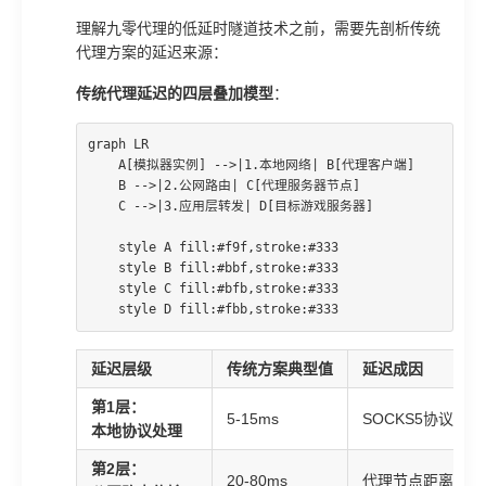
理解九零代理的低延时隧道技术之前，需要先剖析传统
代理方案的延迟来源：
传统代理延迟的四层叠加模型
：
graph LR

    A[模拟器实例] -->|1.本地网络| B[代理客户端]

    B -->|2.公网路由| C[代理服务器节点]

    C -->|3.应用层转发| D[目标游戏服务器]

    style A fill:#f9f,stroke:#333

    style B fill:#bbf,stroke:#333

    style C fill:#bfb,stroke:#333

    style D fill:#fbb,stroke:#333
延迟层级
传统方案典型值
延迟成因
第1层：
5-15ms
SOCKS5协议握
本地协议处理
第2层：
20-80ms
代理节点距离远、