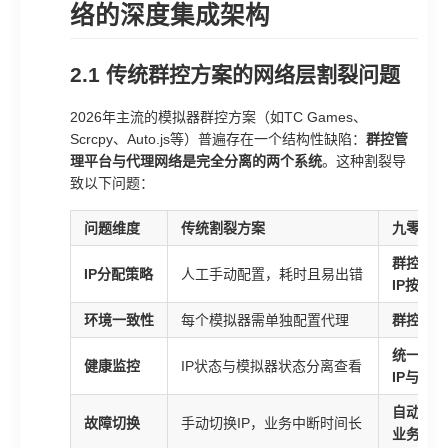
络的深度集成架构
2.1 传统群控方案的网络层割裂问题
2026年主流的模拟器群控方案（如TC Games、
Scrcpy、Auto.js等）普遍存在一个结构性缺陷：
群控管
理平台与代理网络是完全分离的两个系统
。这种割裂导
致以下问题：
问题维度
传统割裂方案
九零代理
群控系统
IP分配策略
人工手动配置，耗时且易出错
IP按策
环境一致性
每个模拟器需单独配置代理
群控系统
统一监控
健康监控
IP状态与模拟器状态分离查看
IP与实
自动检测
故障切换
手动切换IP，业务中断时间长
业务无感