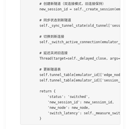
        # 创建新隧道（双连接模式，旧连接保持）

        new_session_id = self._create_session(emulato
        # 同步状态到新隧道

        self._sync_tunnel_state(old_tunnel['session_i
        # 切换到新连接

        self._switch_active_connection(emulator_id, n
        # 延迟关闭旧连接

        Thread(target=self._delayed_close, args=(old_
        # 更新隧道表

        self.tunnel_table[emulator_id]['edge_node'] =
        self.tunnel_table[emulator_id]['session_id'] 
        return {

            'status': 'switched',

            'new_session_id': new_session_id,

            'new_node': new_node,

            'switch_latency': self._measure_switch_la
        }