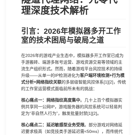
理深度技术解析
引言：2026年模拟器多开工作
室的技术困局与破局之道
在2026年的游戏产业生态中，模拟器多开工作室已成为
手游搬砖、端游多账号运营、游戏资源交易等领域的主
流生产组织形式。然而，随着游戏平台风控技术的持续
升级——从单一的IP检测进化为
客户端环境检测+行为模
式分析+网络指纹关联
的多层级智能风控体系[1][2]，传统
的工作室运营模式面临前所未有的挑战：
核心痛点一：网络指纹高度集中
。几十上百个模拟器实
例共享同一公网IP，游戏服务器的风控系统可以轻易判
定为“非自然人行为”，触发批量封禁[1][2]。
核心痛点二：延迟敏感型业务受限
。部分游戏对网络延
迟要求极高（如竞技类手游延迟需<50ms），而传统代