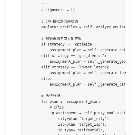
        """

        assignments = []

        # 分析模拟器当前状态

        emulator_profiles = self._analyze_emulators(e
        # 根据策略生成分配方案

        if strategy == 'optimize':

            assignment_plan = self._generate_optimize
        elif strategy == 'geo_diverse':

            assignment_plan = self._generate_geo_dive
        elif strategy == 'lowest_latency':

            assignment_plan = self._generate_lowest_l
        else:

            assignment_plan = self._generate_balanced
        # 执行分配

        for plan in assignment_plan:

            # 获取IP

            ip_assignment = self.proxy_pool.assign_ip
                city=plan['target_city'],

                isp=plan['target_isp'],

                ip_type='residential',
