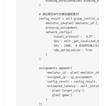
                binding_duration=plan['binding_durati
            )

            # 通过群控API为模拟器配置IP

            config_result = self.group_control_api.ap
                emulator_id=plan['emulator_id'],

                proxy=ip_assignment,

                network_config={

                    'tunnel_protocol': 'JLTP',

                    'dns': self._get_localized_dns(pl
                    'mtu': 1400,  # 优化MTU减少分片

                    'udp_optimization': True

                }

            )

            assignments.append({

                'emulator_id': plan['emulator_id'],

                'assigned_ip': ip_assignment,

                'config_result': config_result,

                'estimated_latency': self._estimate_l
                    plan['target_city'], 

                    plan['game']

                )

            })
