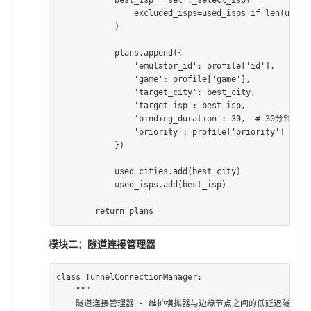
                excluded_isps=used_isps if len(used_i
            )

            plans.append({

                'emulator_id': profile['id'],

                'game': profile['game'],

                'target_city': best_city,

                'target_isp': best_isp,

                'binding_duration': 30,  # 30分钟绑定

                'priority': profile['priority']

            })

            used_cities.add(best_city)

            used_isps.add(best_isp)

        return plans
模块二：隧道连接管理器
class TunnelConnectionManager:

    """

    隧道连接管理器 - 维护模拟器与边缘节点之间的低延迟隧道
