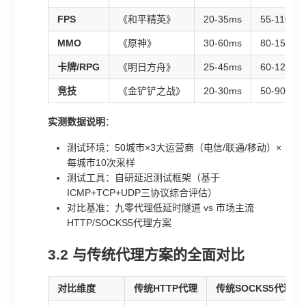
FPS
《和平精英》
20-35ms
55-110ms
MMO
《原神》
30-60ms
80-150ms
卡牌/RPG
《明日方舟》
25-45ms
60-120ms
竞技
《金铲铲之战》
20-30ms
50-90ms
实测数据说明
：
测试环境：50城市×3大运营商（电信/联通/移动）×
每城市10次采样
测试工具：自研延迟测试框架（基于
ICMP+TCP+UDP三协议综合评估）
对比基准：九零代理低延时隧道 vs 市场主流
HTTP/SOCKS5代理方案
3.2 与传统代理方案的全面对比
对比维度
传统HTTP代理
传统SOCKS5代理