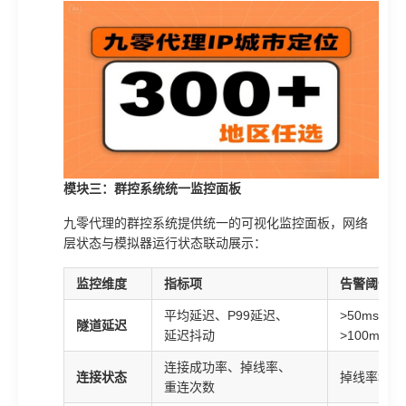
模块三：群控系统统一监控面板
九零代理的群控系统提供统一的可视化监控面板，网络
层状态与模拟器运行状态联动展示：
监控维度
指标项
告警阈值
平均延迟、P99延迟、
>50ms告
隧道延迟
延迟抖动
>100ms紧
连接成功率、掉线率、
连接状态
掉线率>5
重连次数