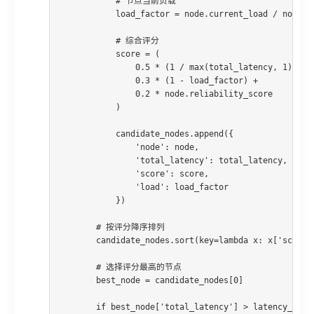
            # 节点当前负载

            load_factor = node.current_load / node.ma
            # 综合评分

            score = (

                0.5 * (1 / max(total_latency, 1)) +

                0.3 * (1 - load_factor) +

                0.2 * node.reliability_score

            )

            candidate_nodes.append({

                'node': node,

                'total_latency': total_latency,

                'score': score,

                'load': load_factor

            })

        # 按评分降序排列

        candidate_nodes.sort(key=lambda x: x['score']
        # 选择评分最高的节点

        best_node = candidate_nodes[0]

        if best_node['total_latency'] > latency_toler