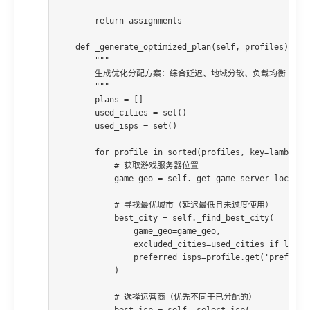
        return assignments

    def _generate_optimized_plan(self, profiles):

        """

        生成优化分配方案：综合延迟、地域分散、负载均衡

        """

        plans = []

        used_cities = set()

        used_isps = set()

        for profile in sorted(profiles, key=lambda x:
            # 获取游戏服务器位置

            game_geo = self._get_game_server_location
            # 寻找最优城市（延迟最低且未过度使用）

            best_city = self._find_best_city(

                game_geo=game_geo,

                excluded_cities=used_cities if len(us
                preferred_isps=profile.get('preferred
            )

            # 选择运营商（优先不同于已分配的）

            best_isp = self._select_isp(
