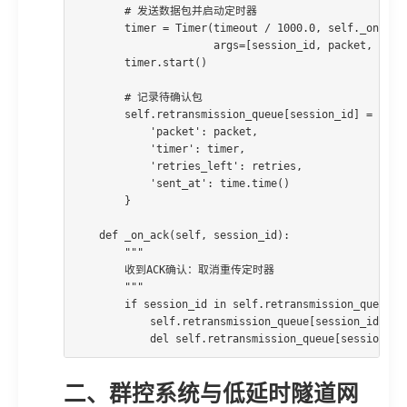
        # 发送数据包并启动定时器

        timer = Timer(timeout / 1000.0, self._on_time
                      args=[session_id, packet, retri
        timer.start()

        # 记录待确认包

        self.retransmission_queue[session_id] = {

            'packet': packet,

            'timer': timer,

            'retries_left': retries,

            'sent_at': time.time()

        }

    def _on_ack(self, session_id):

        """

        收到ACK确认：取消重传定时器

        """

        if session_id in self.retransmission_queue:

            self.retransmission_queue[session_id]['ti
            del self.retransmission_queue[session_id
二、群控系统与低延时隧道网