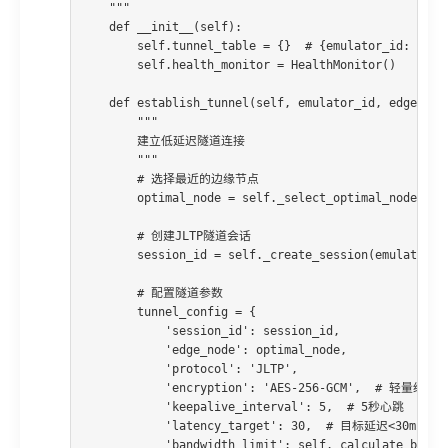
    """

    def __init__(self):

        self.tunnel_table = {}  # {emulator_id: tunne
        self.health_monitor = HealthMonitor()

    def establish_tunnel(self, emulator_id, edge_node
        """

        建立低延迟隧道连接

        """

        # 选择最近的边缘节点

        optimal_node = self._select_optimal_node(emul
        # 创建JLTP隧道会话

        session_id = self._create_session(emulator_id
        # 配置隧道参数

        tunnel_config = {

            'session_id': session_id,

            'edge_node': optimal_node,

            'protocol': 'JLTP',

            'encryption': 'AES-256-GCM',  # 轻量级加密
            'keepalive_interval': 5,  # 5秒心跳

            'latency_target': 30,  # 目标延迟<30ms

            'bandwidth_limit': self._calculate_bandwi