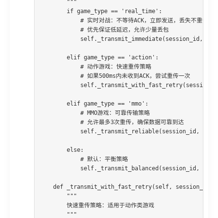
        """

        if game_type == 'real_time':

            # 实时对战：不等待ACK，立即发送，丢失不重传

            # 优先保证低延迟，允许少量丢包

            self._transmit_immediate(session_id, pack
        elif game_type == 'action':

            # 动作游戏：快速重传策略

            # 如果500ms内未收到ACK，尝试重传一次

            self._transmit_with_fast_retry(session_id
        elif game_type == 'mmo':

            # MMO游戏：可靠传输策略

            # 允许最多3次重传，确保数据可靠到达

            self._transmit_reliable(session_id, packe
        else:

            # 默认：平衡策略

            self._transmit_balanced(session_id, packe
    def _transmit_with_fast_retry(self, session_id, p
        """

        快速重传策略：适用于动作类游戏

        """
