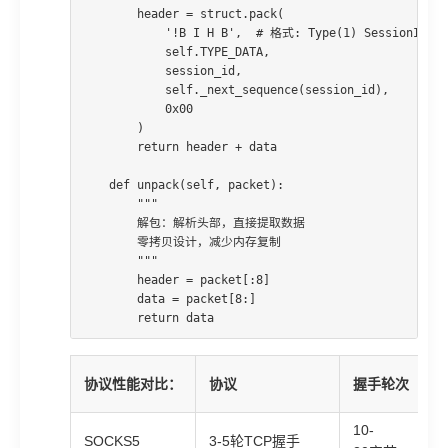
        header = struct.pack(

            '!B I H B',  # 格式: Type(1) SessionID(4) 
            self.TYPE_DATA,

            session_id,

            self._next_sequence(session_id),

            0x00

        )

        return header + data

    def unpack(self, packet):

        """

        解包：解析头部，直接提取数据

        零拷贝设计，减少内存复制

        """

        header = packet[:8]

        data = packet[8:]

        return data
协议性能对比
：
协议
握手轮次
10-
SOCKS5
3-5轮TCP握手