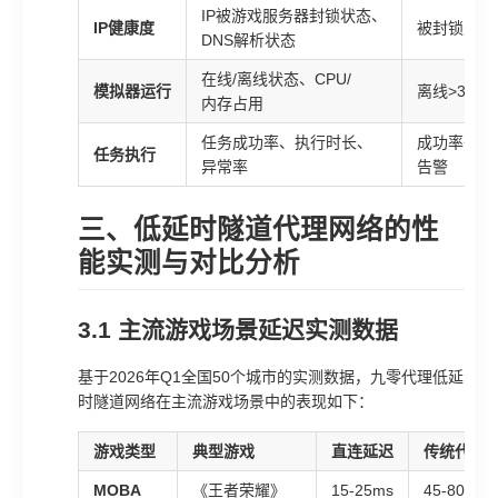
IP被游戏服务器封锁状态、
IP健康度
被封锁立即
DNS解析状态
在线/离线状态、CPU/
模拟器运行
离线>30秒
内存占用
任务成功率、执行时长、
成功率<90
任务执行
异常率
告警
三、低延时隧道代理网络的性
能实测与对比分析
3.1 主流游戏场景延迟实测数据
基于2026年Q1全国50个城市的实测数据，九零代理低延
时隧道网络在主流游戏场景中的表现如下：
游戏类型
典型游戏
直连延迟
传统代理
MOBA
《王者荣耀》
15-25ms
45-80ms