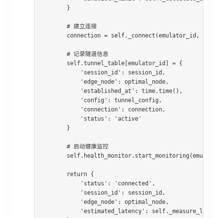
        }

        # 建立连接

        connection = self._connect(emulator_id, tunne
        # 记录隧道信息

        self.tunnel_table[emulator_id] = {

            'session_id': session_id,

            'edge_node': optimal_node,

            'established_at': time.time(),

            'config': tunnel_config,

            'connection': connection,

            'status': 'active'

        }

        # 启动健康监控

        self.health_monitor.start_monitoring(emulator
        return {

            'status': 'connected',

            'session_id': session_id,

            'edge_node': optimal_node,

            'estimated_latency': self._measure_latenc