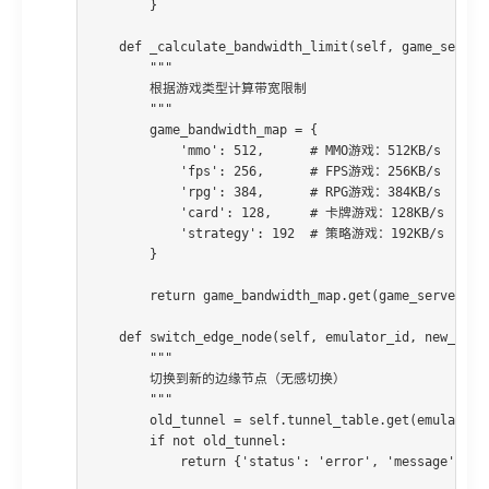
        }

    def _calculate_bandwidth_limit(self, game_server)
        """

        根据游戏类型计算带宽限制

        """

        game_bandwidth_map = {

            'mmo': 512,      # MMO游戏：512KB/s

            'fps': 256,      # FPS游戏：256KB/s

            'rpg': 384,      # RPG游戏：384KB/s

            'card': 128,     # 卡牌游戏：128KB/s

            'strategy': 192  # 策略游戏：192KB/s

        }

        return game_bandwidth_map.get(game_server.get
    def switch_edge_node(self, emulator_id, new_node)
        """

        切换到新的边缘节点（无感切换）

        """

        old_tunnel = self.tunnel_table.get(emulator_i
        if not old_tunnel:

            return {'status': 'error', 'message': 'No