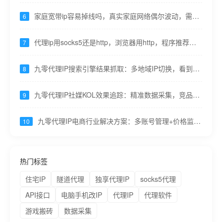
九零代理
家庭宽带ip容易掉线吗，真实家庭网络偶尔波动，需重
6
试机制---九零代理
代理ip用socks5还是http，浏览器用http，程序推荐
7
socks5 ---九零代理
九零代理IP搜索引擎结果抓取：多地域IP切换，看到真
8
实搜索结果
九零代理IP社媒KOL效果追踪：精准数据采集，竞品分
9
析更透彻
九零代理IP电商行业解决方案：多账号管理+价格监控
10
+流量分析一站搞定
热门标签
住宅IP
隧道代理
独享代理IP
socks5代理
API接口
电脑手机改IP
代理IP
代理软件
游戏搬砖
数据采集