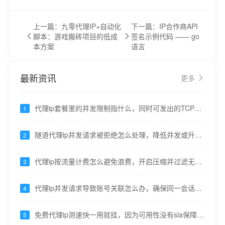
上一篇：九零代理IP+自动化
下一篇：IP合作商API
脚本：游戏搬砖项目的低成
签名示例代码 —— go
本方案
语言
最新资讯
更多
代理ip套餐里的并发限制指什么，同时可发出的TCP连
1
接数 ---九零代理
隧道代理ip并发请求被拒绝怎么处理，降低并发或升级
2
套餐提高并发上限 ---九零代理
代理ip按流量计费怎么避免浪费，开启压缩并过滤无用
3
资源请求---九零代理
代理ip并发请求导致账号关联怎么办，确保同一会话出
4
口不变---九零代理
免费代理ip测速快一用就挂，因为可用性没有sla保障---
5